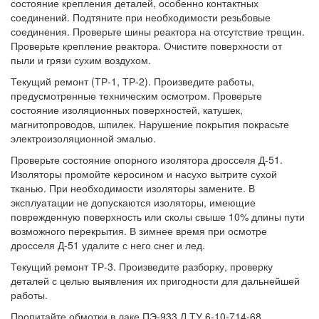
состояние крепления деталей, особенно контактных
соединений. Подтяните при необходимости резьбовые
соединения. Проверьте шины реактора на отсутствие трещин.
Проверьте крепление реактора. Очистите поверхности от
пыли и грязи сухим воздухом.
Текущий ремонт (ТР-1, ТР-2). Произведите работы,
предусмотренные техническим осмотром. Проверьте
состояние изоляционных поверхностей, катушек,
магнитопроводов, шпилек. Нарушение покрытия покрасьте
электроизоляционной эмалью.
Проверьте состояние опорного изолятора дросселя Д-51.
Изоляторы промойте керосином и насухо вытрите сухой
тканью. При необходимости изоляторы замените. В
эксплуатации не допускаются изоляторы, имеющие
поврежденную поверхность или сколы свыше 10% длины пути
возможного перекрытия. В зимнее время при осмотре
дросселя Д-51 удалите с него снег и лед.
Текущий ремонт ТР-3. Произведите разборку, проверку
деталей с целью выявления их пригодности для дальнейшей
работы.
Пропитайте обмотки в лаке ПЭ-933 Л ТУ 6-10-714-68.