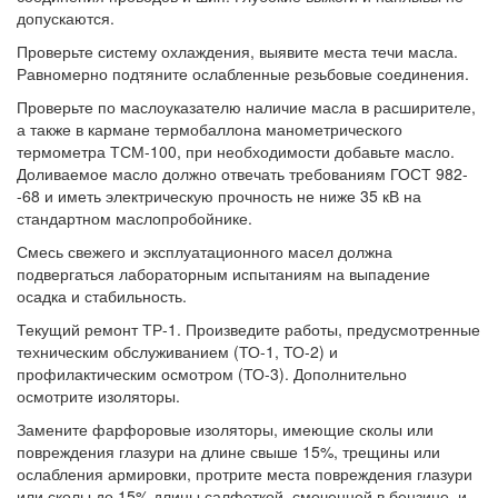
допускаются.
Проверьте систему охлаждения, выявите места течи масла.
Равномерно подтяните ослабленные резьбовые соединения.
Проверьте по маслоуказателю наличие масла в расширителе,
а также в кармане термобаллона манометрического
термометра ТСМ-100, при необходимости добавьте масло.
Доливаемое масло должно отвечать требованиям ГОСТ 982-
-68 и иметь электрическую прочность не ниже 35 кВ на
стандартном маслопробойнике.
Смесь свежего и эксплуатационного масел должна
подвергаться лабораторным испытаниям на выпадение
осадка и стабильность.
Текущий ремонт ТР-1. Произведите работы, предусмотренные
техническим обслуживанием (ТО-1, ТО-2) и
профилактическим осмотром (ТО-3). Дополнительно
осмотрите изоляторы.
Замените фарфоровые изоляторы, имеющие сколы или
повреждения глазури на длине свыше 15%, трещины или
ослабления армировки, протрите места повреждения глазури
или сколы до 15% длины салфеткой, смоченной в бензине, и