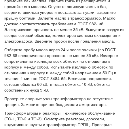
промойте бак маслом. Удалите грязь из расширителя и
промойте его маслом. Опустите активную часть в бак,
вверните шпильки упоров и поставьте заглушки, закрепите
крышку болтами. Залейте масло в трансформатор. Масло
должно соответствовать требованиям ГОСТ 982- и8.
Электрическая прочность не менее 35 кВ. Выпустите воздух из
вводов сетевой обмотки, коллекторов системы охлаждения и
электронасоса. Вверните пробки после появления масла.
Отберите пробу масла через 24 ч после заливки (по ГОСТ
982-68 электрическая прочность не менее 35 кВ). Измерьте
сопротивление изоляции всех обмоток но отношению к
корпусу и между собой. Испытайте изоляцию обмоток по
отношению к корпусу и между собой напряжением 50 Гц в
течение 1 мин по ГОСТ 3484-65. Величина напряжения:
сетевая обмотка 60 кВ, тяговая обмотка 10 кВ, обмотка
собственных нужд 5 кВ.
Проверьте опорные узлы трансформатора на отсутствие
трещин. Замените при необходимости амортизаторы.
Трансформаторы и реакторы. Техническое обслуживание
(ТО-1, ТО-2 и ТО-3). Осмотрите реакторы, дроссели,
индуктивные шунты и трансформатор ТРПЩ. Проверьте