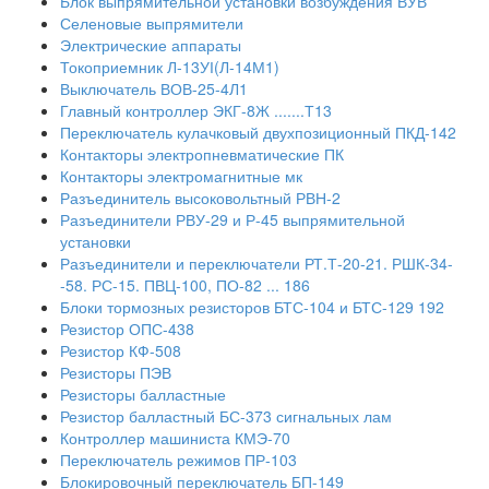
Блок выпрямительной установки возбуждения ВУВ
Селеновые выпрямители
Электрические аппараты
Токоприемник Л-13УІ(Л-14М1)
Выключатель ВОВ-25-4Л1
Главный контроллер ЭКГ-8Ж .......Т13
Переключатель кулачковый двухпозиционный ПКД-142
Контакторы электропневматические ПК
Контакторы электромагнитные мк
Разъединитель высоковольтный РВН-2
Разъединители РВУ-29 и Р-45 выпрямительной
установки
Разъединители и переключатели РТ.Т-20-21. РШК-34-
-58. РС-15. ПВЦ-100, ПО-82 ... 186
Блоки тормозных резисторов БТС-104 и БТС-129 192
Резистор ОПС-438
Резистор КФ-508
Резисторы ПЭВ
Резисторы балластные
Резистор балластный БС-373 сигнальных лам
Контроллер машиниста КМЭ-70
Переключатель режимов ПР-103
Блокировочный переключатель БП-149