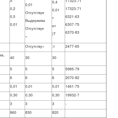
л
17323-71
0,4
0,01
0,2
17323-71
0,01
Отсутствуе
0,5
6321-63
т
Выдержива
0,01
6307-75
ет
Отсутствук
6370-83
)Т
»
Отсутству«
;т
2477-65
ва,
40
30
30
5
5
5
5985-79
6
6
6
2070-82
0,01
0,01
0,01
1461-75
0,30
0,30
0,30
19932-7
3
3
3
-
860
830
820