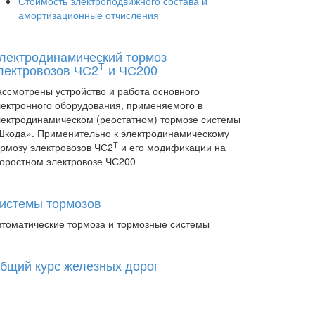
Стоимость электроподвижного состава и
амортизационные отчисления
лектродинамический тормоз
Т
лектровозов ЧС2
и ЧС200
ассмотрены устройство и работа основного
лектронного оборудования, применяемого в
лектродинамическом (реостатном) тормозе системы
Шкода». Применительно к электродинамическому
Т
ормозу электровозов ЧС2
и его модификации на
коростном электровозе ЧС200
истемы тормозов
втоматические тормоза и тормозные системы
бщий курс железных дорог