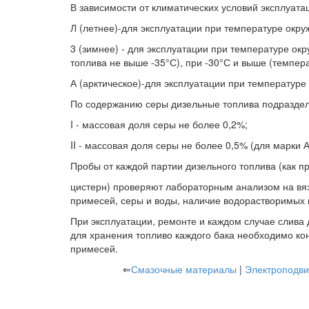
В зависимости от климатических условий эксплуат
Л (летнее)-для эксплуатации при температуре окр
3 (зимнее) - для эксплуатации при температуре ок
топлива не выше -35°С), при -30°С и выше (темпер
А (арктическое)-для эксплуатации при температуре
По содержанию серы дизельные топлива подраздел
I - массовая доля серы не более 0,2%;
II - массовая доля серы не более 0,5% (для марки А
Пробы от каждой партии дизельного топлива (как пр
цистерн) проверяют лабораторным анализом на вяз
примесей, серы и воды, наличие водорастворимых 
При эксплуатации, ремонте и каждом случае слива 
для хранения топливо каждого бака необходимо ко
примесей.
⇐
Смазочные материалы
|
Электроподви