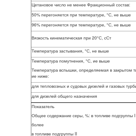
Цетановое число не менее Фракционный состав:
50% перегоняется при температуре, °С, не выше
96% перегоняется при температуре, °С, не выше
Вязкость кинематическая при 20°С, сСт
Температура застывания, °С, не выше
Температура помутнения, °С, ие выше
Температура вспышки, определяемая в закрытом ти
ие ниже:
для тепловозных и судовых дизелей и газовых турб
для дизелей общего назначения
Показатель
Общее содержание серы, %: в топливе подгруппы I
более
в топливе подгруппы II