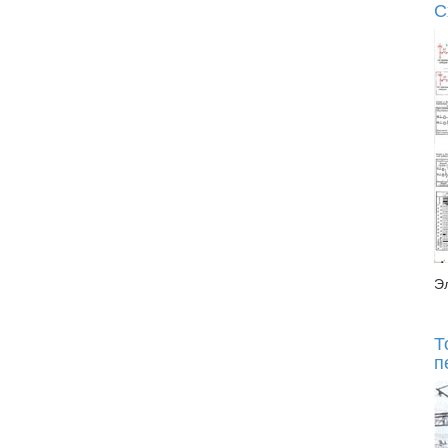
С
Э
Т
п