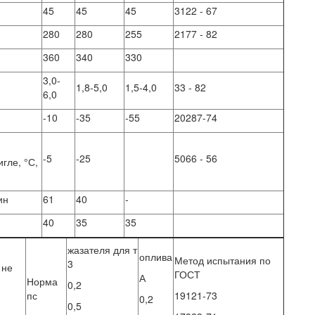
45
45
45
3122 - 67
280
280
255
2177 - 82
360
340
330
3,0-
1,8-5,0
1,5-4,0
33 - 82
6,0
-10
-35
-55
20287-74
-5
-25
5066 - 56
гле, °С,
ин
61
40
-
40
35
35
жазателя для т
оплива
Метод испытания по
3
 не
ГОСТ
А
Норма
0,2
пс
19121-73
0,2
0,5