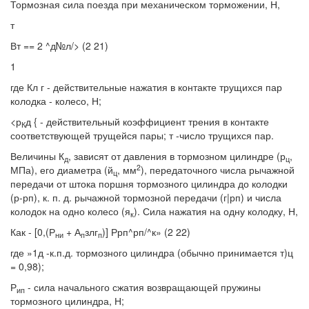
Тормозная сила поезда при механическом торможении, Н,
т
Вт == 2 ^д№л/> (2 21)
1
где Кл г - действительные нажатия в контакте трущихся пар
колодка - колесо, Н;
<р
д { - действительный коэффициент трения в контакте
К
соответствующей трущейся пары; т -число трущихся пар.
Величины К
, зависят от давления в тормозном цилиндре (р
,
д
ц
2
МПа), его диаметра (й
, мм
), передаточного числа рычажной
ц
передачи от штока поршня тормозного цилиндра до колодки
(р-рп), к. п. д. рычажной тормозной передачи (г|рп) и числа
колодок на одно колесо (я
). Сила нажатия на одну колодку, Н,
к
Как - [0,(Р
+ А
злг
)] Ррп^рп/^к» (2 22)
ни
п
п
где »1д -к.п.д. тормозного цилиндра (обычно принимается т)ц
= 0,98);
Р
- сила начального сжатия возвращающей пружины
ип
тормозного цилиндра, Н;