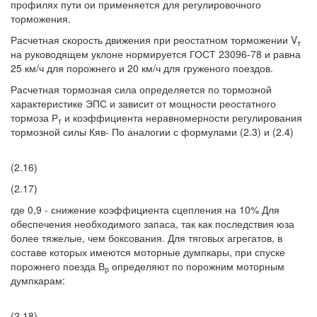
профилях пути ои применяется для регулировочного
торможения.
Расчетная скорость движения при реостатном торможении V
т
на руководящем уклоне нормируется ГОСТ 23096-78 и равна
25 км/ч для порожнего и 20 км/ч для груженого поездов.
Расчетная тормозная сила определяется по тормозной
характеристике ЭПС и зависит от мощности реостатного
тормоза Р
и коэффициента неравномерности регулирования
т
тормозной силы Кяв- По аналогии с формулами (2.3) и (2.4)
(2.16)
(2.17)
где 0,9 - снижение коэффициента сцепления на 10% Для
обеспечения необходимого запаса, так как последствия юза
более тяжелые, чем боксования. Для тяговых агрегатов, в
составе которых имеются моторные думпкары, при спуске
порожнего поезда В
определяют по порожним моторным
р
думпкарам:
(2.18)