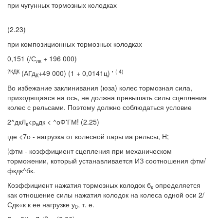
при чугунных тормозных колодках
(2.23)
при композиционных тормозных колодках
0,151 (/С
+ 196 000)
лк
?КДК
( 4)
(АГд
+49 000) (1 + 0,0141ц) '
К
Во избежание заклинивания (юза) колес тормозная сила,
приходящаяся на ось, не должна превышать силы сцепления
колес с рельсами. Поэтому должно соблюдаться условие
2^дкЛ
<р
дк < ^оФ'ГМ! (2.25)
к
к
где <7о - нагрузка от колесной пары иа рельсы, Н;
¦фтм - коэффициент сцепления при механическом
торможении, который устанавливается ИЗ соотношения фтм/
фкдк^бк.
Коэффициент нажатия тормозных колодок б
определяется
к
как отношение силы нажатия колодок на колеса одной оси 2/
Сдк«к к ее нагрузке у
, т. е.
0