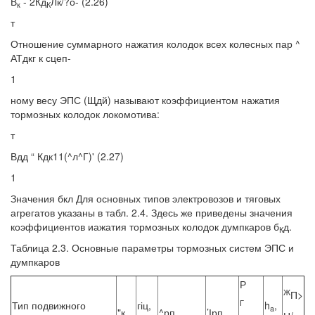
В
- 2Кд
Лк/?о- (2.26)
к
К
т
Отношение суммарного нажатия колодок всех колесных пар ^
АТдкг к сцеп-
1
ному весу ЭПС (Щдй) называют коэффициентом нажатия
тормозных колодок локомотива:
т
Вдд “ Кдк11(^л^Г)' (2.27)
1
Значения бкл Для основных типов электровозов и тяговых
агрегатов указаны в табл. 2.4. Здесь же приведены значения
коэффициентов иажатия тормозных колодок думпкаров б
д.
К
Таблица 2.3. Основные параметры тормозных систем ЭПС и
думпкаров
Р
Ж
П>
Г
Тип подвижного
гіц,
h
,
a
"к
^рп
’Ірп