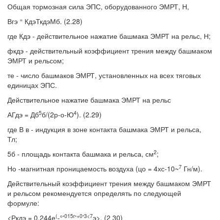
Общая тормозная сила ЭПС, оборудованного ЭМРТ, Н,
=
Вгэ
КдэТкдэМб. (2.28)
где Кдэ - действительное нажатие башмака ЭМРТ на рельс, Н;
фкдэ - действительный коэффициент трения между башмаком
ЭМРТ и рельсом;
те - число башмаков ЭМРТ, установленных на всех тяговых
единицах ЭПС.
Действительное нажатие башмака ЭМРТ на рельс
5
4
АГдэ = Дб
б/(2р-о-Ю
). (2.29)
где В в - индукция в зоне контакта башмака ЭМРТ и рельса,
Тл;
2
5б - площадь контакта башмака и рельса, см
;
7
Но -магнитная проницаемость воздуха (цо = 4хс-10~
Гн/м).
Действительный коэффициент трения между башмаком ЭМРТ
и рельсом рекомендуется определять по следующей
формуле:
(
015г
+0
3<7
<Ркдэ = 0,244е
-°'
'
’
э>, (2 30)