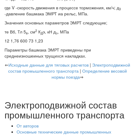
где V -скорость движения в процессе торможения, км/ч; д
3
-давление башмака ЭМРТ иа рельс, МПа.
Значения основных параметров ЭМРТ следующие;
2
те Вб, Тл 5
, см
К
э, кН д
, МПа
в
Д
э
12 1,76 600 73 1,23
Параметры башмака ЭМРТ приведены при
среднеизношеиных трущихся накладках.
⇐
Исходные данные для тяговых расчетов
|
Электроподвижной
состав промышленного транспорта
|
Определение весовой
нормы поезда
⇒
Электроподвижной состав
промышленного транспорта
От авторов
Основные технические данные промышленных