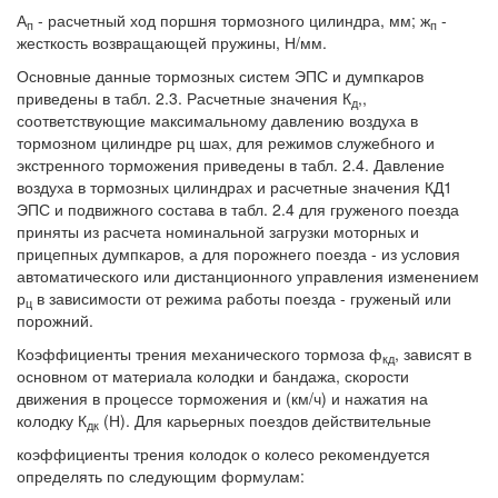
А
- расчетный ход поршня тормозного цилиндра, мм; ж
-
п
п
жесткость возвращающей пружины, Н/мм.
Основные данные тормозных систем ЭПС и думпкаров
приведены в табл. 2.3. Расчетные значения К
,,
д
соответствующие максимальному давлению воздуха в
тормозном цилиндре рц шах, для режимов служебного и
экстренного торможения приведены в табл. 2.4. Давление
воздуха в тормозных цилиндрах и расчетные значения КД1
ЭПС и подвижного состава в табл. 2.4 для груженого поезда
приняты из расчета номинальной загрузки моторных и
прицепных думпкаров, а для порожнего поезда - из условия
автоматического или дистанционного управления изменением
р
в зависимости от режима работы поезда - груженый или
ц
порожний.
Коэффициенты трения механического тормоза ф
, зависят в
кд
основном от материала колодки и бандажа, скорости
движения в процессе торможения и (км/ч) и нажатия на
колодку К
(Н). Для карьерных поездов действительные
дк
коэффициенты трения колодок о колесо рекомендуется
определять по следующим формулам: