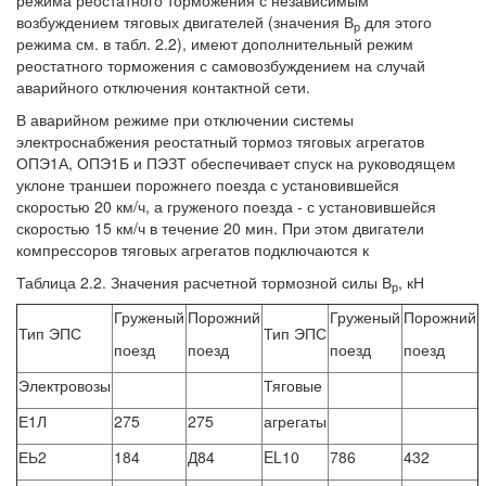
режима реостатного торможения с независимым
возбуждением тяговых двигателей (значения В
для этого
р
режима см. в табл. 2.2), имеют дополнительный режим
реостатного торможения с самовозбуждением на случай
аварийного отключения контактной сети.
В аварийном режиме при отключении системы
электроснабжения реостатный тормоз тяговых агрегатов
ОПЭ1А, ОПЭ1Б и ПЭЗТ обеспечивает спуск на руководящем
уклоне траншеи порожнего поезда с установившейся
скоростью 20 км/ч, а груженого поезда - с установившейся
скоростью 15 км/ч в течение 20 мин. При этом двигатели
компрессоров тяговых агрегатов подключаются к
Таблица 2.2. Значения расчетной тормозной силы В
, кН
р
Груженый
Порожний
Груженый
Порожний
Тип ЭПС
Тип ЭПС
поезд
поезд
поезд
поезд
Электровозы
Тяговые
Е1Л
275
275
агрегаты
ЕЬ2
184
Д84
EL10
786
432