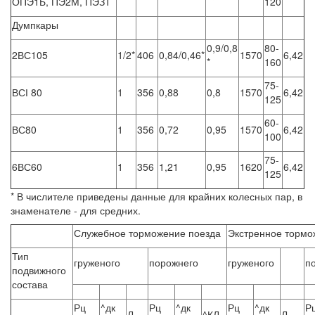
ОПЭ1Б, ПЭ2М, ПЭЗТ
120
Думпкары
0,9/0,8
80-
2ВС105
1/2*
406
0,84/0,46*
1570
6,42
*
160
75-
ВСІ 80
1
356
0,88
0,8
1570
6,42
125
60-
ВС80
1
356
0,72
0,95
1570
6,42
100
75-
6ВС60
1
356
1,21
0,95
1620
6,42
125
* В числителе приведены данные для крайних колесных пар, в
знаменателе - для средних.
Служебное торможение поезда
Экстренное тормо
Тип
груженого
порожнего
груженого
п
подвижного
состава
Рц
^дк
Рц
^дк
Рц
^дк
Р
Л
^КЛ
Л