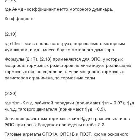
где Анмд - коэффициент нетто моторного думпкара.
Коэффициент
(2.19)
где Шит - масса полезного груза, перевозимого моторным
думпкаром; иімд - масса брутто моторного думпкара.
Формулы (2.17), (2.18) применяются для ЭПС, у которых
мощность тормозных резисторов не лимитирует реализацию
тормозных сил по сцеплению. Если мощность тормозных
резисторов ограничена, то тормозные силы
(2.20)
где т]зп -К.п.д. зубчатой передачи (принимают г|зп = 0,97); г|
д
Т
-к.п.д. тягового двигателя (принимают г|
д = 0,9).
Т
Значения расчетных тормозных сил В
для различных типов
р
ЭПС при новых бандажах приведены в табл. 2.2.
Тяговые агрегаты ОПЭ1А, ОПЭ1Б и ПЭЗТ, кроме основного