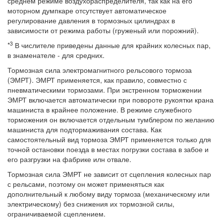
среднем режиме воздухораспределителя, так как на его
моторном думпкаре отсутствует автоматическое
регулирование давления в тормозных цилиндрах в
зависимости от режима работы (груженый или порожний).
3
*
В числителе приведены данные для крайних колесных пар,
в знаменателе - для средних.
Тормозная сила электромагнитного рельсового тормоза
(ЭМРТ). ЭМРТ применяется, как правило, совместно с
пневматическими тормозами. При экстренном торможении
ЭМРТ включается автоматически при повороте рукоятки крана
машиниста в крайнее положение. В режиме служебного
торможения он включается отдельным тумблером по желанию
машиниста для подтормаживания состава. Как
самостоятельный вид тормоза ЭМРТ применяется только для
точной остановки поезда в местах погрузки состава в забое и
его разгрузки на фабрике илн отвале.
Тормозная сила ЭМРТ не зависит от сцепления колесных пар
с рельсами, поэтому он может применяться как
дополнительный к любому виду тормоза (механическому или
электрическому) без снижения их тормозной силы,
ограничиваемой сцеплением.