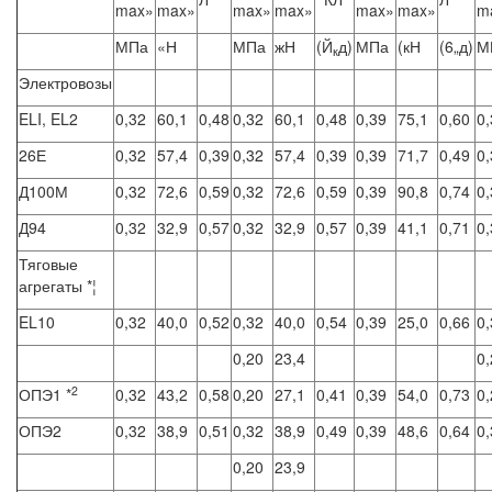
max»
max»
max»
max»
max»
max»
m
МПа
«Н
МПа
жН
(Й
д)
МПа
(кН
(6„д)
М
к
Электровозы
ELI, EL2
0,32
60,1
0,48
0,32
60,1
0,48
0,39
75,1
0,60
0,
26Е
0,32
57,4
0,39
0,32
57,4
0,39
0,39
71,7
0,49
0,
Д100М
0,32
72,6
0,59
0,32
72,6
0,59
0,39
90,8
0,74
0,
Д94
0,32
32,9
0,57
0,32
32,9
0,57
0,39
41,1
0,71
0,
Тяговые
агрегаты *¦
EL10
0,32
40,0
0,52
0,32
40,0
0,54
0,39
25,0
0,66
0,
0,20
23,4
0,
2
ОПЭ1 *
0,32
43,2
0,58
0,20
27,1
0,41
0,39
54,0
0,73
0,
ОПЭ2
0,32
38,9
0,51
0,32
38,9
0,49
0,39
48,6
0,64
0,
0,20
23,9