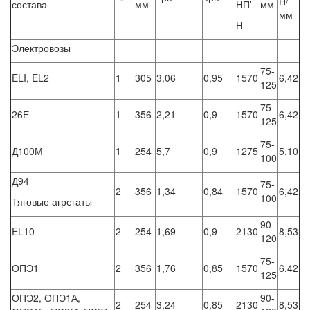
Н/
состава
мм
НП'
мм
мм
Н
Электровозы
75-
ELI, EL2
1
305
3,06
0,95
1570
6,42
125
75-
26Е
1
356
2,21
0,9
1570
6,42
125
75-
Д100М
1
254
5,7
0,9
1275
5,10
100
Д94
75-
2
356
1,34
0,84
1570
6,42
100
Тяговые агрегаты
90-
EL10
2
254
1,69
0,9
2130
8,53
120
75-
ОПЭ1
2
356
1,76
0,85
1570
6,42
125
ОПЭ2, ОПЭ1А,
90-
2
254
3,24
0,85
2130
8,53