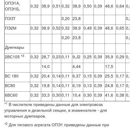
ОПЭ1А,
0,32
38,9
0,51
0,32
38,9
0,50
0,39
48,6
0,64
0,
ОПЭ1Б,
ПЭЗТ
0,20
23,8
0,
ПЭ2М
0,32
38,9
0,52
0,32
38,9
0,49
0,39
48,6
0,65
0,
0,20
23,8
0,
Думпкары
3
2ВС105 *
0,32
28,7
0,23
0,11
9,J2
0,25
0,39
35,9
0,29
0,
14,0
4,44
17,5
ВС 180
0,32
20,4
0,14
0,11
6,37
0,15
0,39
25,5
0,17
0,
ВС80
0,32
19,8
0,14
0,11
6,19
0,13
0,39
24,8
0,17
0,
6ВС60
0,32
33,3
0,30
0,11
10,4
0,30
0,39
41,6
0,38
0,
1
*
В числителе приведены данные для электровоза
управления и дизельной секции, в знаменателе - для
моторных думпкаров.
2
*
Для тягового агрегата ОПЭ1 приведены данные при