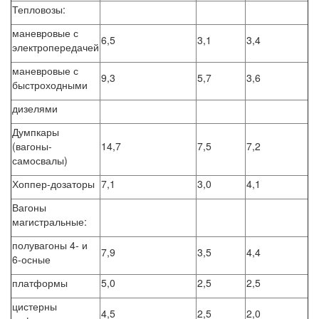
Тепловозы:
маневровые с
6,5
3,1
3,4
электропередачей
маневровые с
9,3
5,7
3,6
быстроходными
дизелями
Думпкары
(вагоны-
14,7
7,5
7,2
самосвалы)
Хоппер-дозаторы
7,1
3,0
4,1
Вагоны
магистральные:
полувагоны 4- и
7,9
3,5
4,4
6-осные
платформы
5,0
2,5
2,5
цистерны
4,5
2,5
2,0