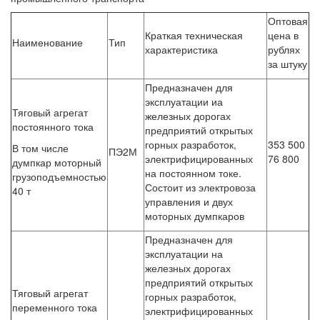
Оптовая
Краткая техническая
цена в
Наименование
Тип
характеристика
рублях
за штуку
Предназначен для
эксплуатации иа
Тяговый агрегат
железных дорогах
постоянного тока
предприятий открытых
горных разработок,
353 500
В том числе
ПЭ2М
электрифицированных
76 800
думпкар моторный
на постоянном токе.
грузоподъемностью
Состоит из электровоза
40 т
управления и двух
моторных думпкаров
Предназначен для
эксплуатации на
железных дорогах
предприятий открытых
Тяговый агрегат
горных разработок,
переменного тока
электрифицированных