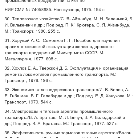
промышленных предприятий: Отчет по
НИР СМИ № 74058685. Новокузнецк, 1975. 194 с.
30. Тепловозное хозяйство/С. Я- Айзннбуд, М. Н. Беленький, Б.
И. Вильке-внч и др.; Под ред. П. К.' Крюгера, С. Я. Айзинбуда.
М.: Транспорт, 1980. 255 с.
31. Хоружий А. С., Семенков Г. Г. Пособие для изучения
правил технической эксплуатации железнодорожного
транспорта предприятий Миичер-мета СССР. М.:
Металлургия, 1977. 608 с.
32. Хохлов Е. А., Тверской Д. Б. Эксплуатация и организация
ремонта локомотивов промышленного транспорта. М.:
Транспорт, 1978. 196 с.
33. Экономика железнодорожного транспорта/И. В. Белов, А.
Е. Гнбшман, В. Г. Галабурда и др.; Под ред. Е. Д. Ханукова. М.:
Транспорт, 1979. 544 с.
34. Электровозы и тяговые агрегаты промышленного
транспорта/В. А. Бра-таш, М. Л. Бнчуч, В. А. Володарский и
др.; Под ред. В. А. Браташа. М.: Транспорт, 1977. 527 с.
35. Эффективность ручных тормозов тяговых агрегатов/Балон