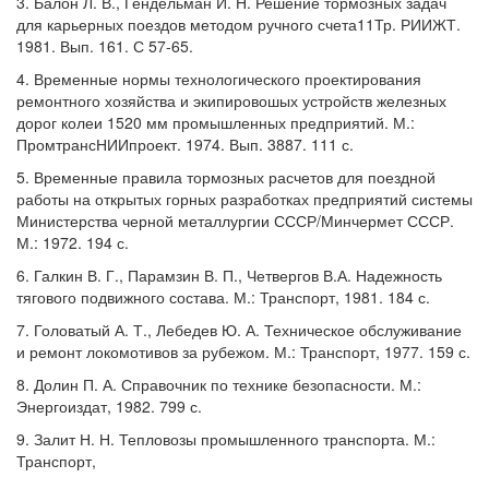
3. Балон Л. В., Гендельман И. Н. Решение тормозных задач
для карьерных поездов методом ручного счета11Тр. РИИЖТ.
1981. Вып. 161. С 57-65.
4. Временные нормы технологического проектирования
ремонтного хозяйства и экипировошых устройств железных
дорог колеи 1520 мм промышленных предприятий. М.:
ПромтрансНИИпроект. 1974. Вып. 3887. 111 с.
5. Временные правила тормозных расчетов для поездной
работы на открытых горных разработках предприятий системы
Министерства черной металлургии СССР/Минчермет СССР.
М.: 1972. 194 с.
6. Галкин В. Г., Парамзин В. П., Четвергов В.А. Надежность
тягового подвижного состава. М.: Транспорт, 1981. 184 с.
7. Головатый А. Т., Лебедев Ю. А. Техническое обслуживание
и ремонт локомотивов за рубежом. М.: Транспорт, 1977. 159 с.
8. Долин П. А. Справочник по технике безопасности. М.:
Энергоиздат, 1982. 799 с.
9. Залит Н. Н. Тепловозы промышленного транспорта. М.:
Транспорт,