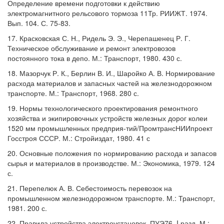
Определение времени подготовки к действию
электромагнитного рельсового тормоза 11Тр. РИИЖТ. 1974.
Вып. 104. С. 75-83.
17. Красковская С. Н., Ридель Э. Э., Черепашенец Р. Г.
Техническое обслуживание и ремонт электровозов
постоянного тока в депо. М.: Транспорт, 1980. 430 с.
18. Мазорчук Р. К., Берлин В. И., Шаройко А. В. Нормирование
расхода материалов и запасных частей на железнодорожном
транспорте. М.: Транспорт, 1968. 280 с.
19. Нормы технологического проектирования ремонтного
хозяйства и экипировочных устройств железных дорог колеи
1520 мм промышленных предприя-тий/ПромтрансНИИпроект
Госстроя СССР. М.: Стройиздат, 1980. 41 с
20. Основные положения по нормированию расхода и запасов
сырья и материалов в производстве. М.: Экономика, 1979. 124
с.
21. Перепелюк А. В. Себестоимость перевозок на
промышленном железнодорожном транспорте. М.: Транспорт,
1981. 200 с.
22. Правила устройства электроустановок. ПУЭ76. I разд. М.: