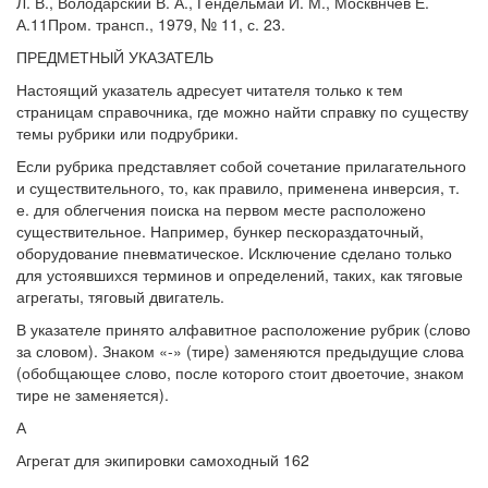
Л. В., Володарский В. А., Гендельмаи И. М., Москвнчев Е.
А.11Пром. трансп., 1979, № 11, с. 23.
ПРЕДМЕТНЫЙ УКАЗАТЕЛЬ
Настоящий указатель адресует читателя только к тем
страницам справочника, где можно найти справку по существу
темы рубрики или подрубрики.
Если рубрика представляет собой сочетание прилагательного
и существительного, то, как правило, применена инверсия, т.
е. для облегчения поиска на первом месте расположено
существительное. Например, бункер пескораздаточный,
оборудование пневматическое. Исключение сделано только
для устоявшихся терминов и определений, таких, как тяговые
агрегаты, тяговый двигатель.
В указателе принято алфавитное расположение рубрик (слово
за словом). Знаком «-» (тире) заменяются предыдущие слова
(обобщающее слово, после которого стоит двоеточие, знаком
тире не заменяется).
А
Агрегат для экипировки самоходный 162