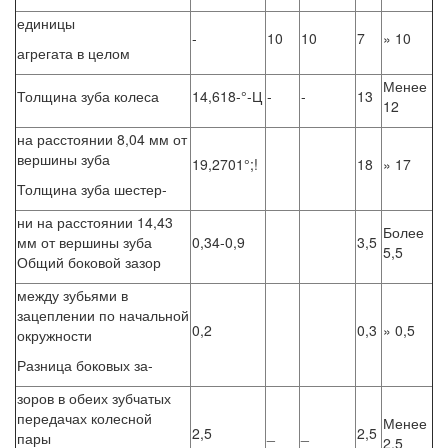
единицы
-
10
10
7
» 10
агрегата в целом
Менее
Толщина зуба колеса
14,618-°-Ц
-
-
13
12
на расстоянии 8,04 мм от
вершины зуба
19,2701°;!
18
» 17
Толщина зуба шестер-
ни на расстоянии 14,43
Более
мм от вершины зуба
0,34-0,9
3,5
5,5
Общий боковой зазор
между зубьями в
зацеплении по начальной
0,2
0,3
» 0,5
окружности
Разница боковых за-
зоров в обеих зубчатых
передачах колесной
Менее
2,5
_
_
2,5
пары
2,5