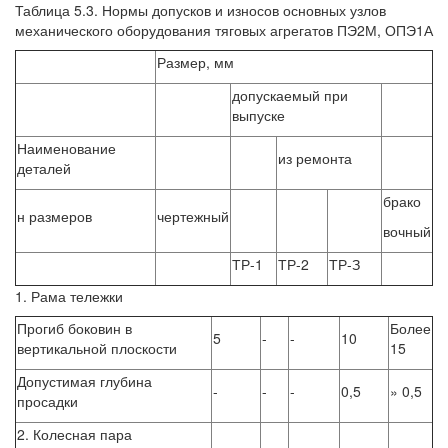
Таблица 5.3. Нормы допусков и износов основных узлов
механического оборудования тяговых агрегатов ПЭ2М, ОПЭ1А
Размер, мм
допускаемый при
выпуске
Наименование
из ремонта
деталей
брако
н размеров
чертежный
вочный
ТР-1
ТР-2
ТР-З
1. Рама тележки
Прогиб боковин в
Более
5
-
-
10
вертикальной плоскости
15
Допустимая глубина
-
-
-
0,5
» 0,5
просадки
2. Колесная пара