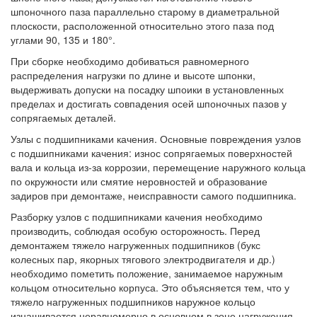
шпоночного паза параллельно старому в диаметральной
плоскости, расположенной относительно этого паза под
углами 90, 135 и 180°.
При сборке необходимо добиваться равномерного
распределения нагрузки по длине и высоте шпонки,
выдерживать допуски на посадку шпоики в установленных
пределах и достигать совпадения осей шпоночных пазов у
сопрягаемых деталей.
Узлы с подшипниками качения. Основные повреждения узлов
с подшипниками качения: износ сопрягаемых поверхностей
вала и кольца из-за коррозии, перемещение наружного кольца
по окружности или смятие неровностей и образование
задиров при демонтаже, неисправности самого подшипника.
Разборку узлов с подшипниками качения необходимо
производить, соблюдая особую осторожность. Перед
демонтажем тяжело нагруженных подшипников (букс
колесных пар, якорных тягового электродвигателя и др.)
необходимо пометить положение, занимаемое наружным
кольцом относительно корпуса. Это объясняется тем, что у
тяжело нагруженных подшипников наружное кольцо
изнашивается неравномерно в основном в зоне нагружения.