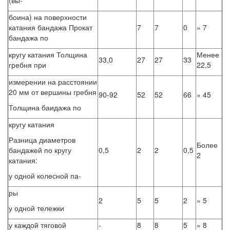
(вы-
боина) на поверхности
катания бандажа Прокат
7
7
0
» 7
бандажа по
кругу катания Толщина
Менее
33,0
27
27
33
гребня при
22,5
измерении на расстоянии
20 мм от вершины гребня
90-92
52
52
66
» 45
Толщина баидажа по
кругу катания
Разница диаметров
Более
бандажей по кругу
0,5
2
2
0,5
2
катания:
у одной колесной па-
ры
2
5
5
2
» 5
у одной тележки
у каждой тяговой
-
8
8
5
» 8