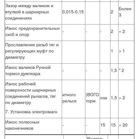
Зазор между валиком и
Более
втулкой в шарнирных
0,015-0,15
2
3
соединениях
Износ предохранительных
-
-
-
2
» 2
скоб и опор
Прославление резьб тяг и
регулирующих муфт по
1
> 1
диаметру
Износ валиков Ручной
-
-
-
1,5
* 2
тормоз думпкара
Износ рабочей
поверхности шарнирных
итного
)ВОГО
соединений рычагов, тяг
оза
1,5
» 2
рельсе
торм
по диаметру
7. Установка электромагн
Износ полюсных
-
-
15
15
» 20
наконечников
Размер,