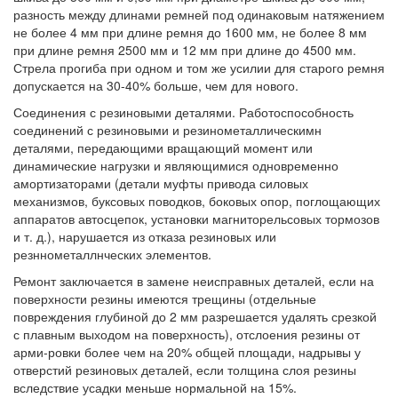
разность между длинами ремней под одинаковым натяжением
не более 4 мм при длине ремня до 1600 мм, не более 8 мм
при длине ремня 2500 мм и 12 мм при длине до 4500 мм.
Стрела прогиба при одном и том же усилии для старого ремня
допускается на 30-40% больше, чем для нового.
Соединения с резиновыми деталями. Работоспособность
соединений с резиновыми и резинометаллическимн
деталями, передающими вращающий момент или
динамические нагрузки и являющимися одновременно
амортизаторами (детали муфты привода силовых
механизмов, буксовых поводков, боковых опор, поглощающих
аппаратов автосцепок, установки магниторельсовых тормозов
и т. д.), нарушается из отказа резиновых или
резннометаллнческих элементов.
Ремонт заключается в замене неисправных деталей, если на
поверхности резины имеются трещины (отдельные
повреждения глубиной до 2 мм разрешается удалять срезкой
с плавным выходом на поверхность), отслоения резины от
арми-ровки более чем на 20% общей площади, надрывы у
отверстий резиновых деталей, если толщина слоя резины
вследствие усадки меньше нормальной на 15%.