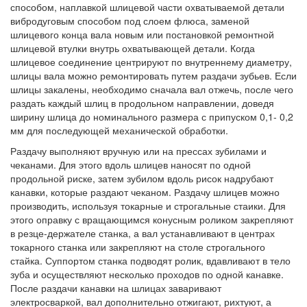
способом, наплавкой шлицевой части охватываемой детали
вибродуговым способом под слоем флюса, заменой
шлицевого конца вала новым или постановкой ремонтной
шлицевой втулки внутрь охватывающей детали. Когда
шлицевое соединение центрируют по внутреннему диаметру,
шлицы вала можно ремонтировать путем раздачи зубьев. Если
шлицы закалены, необходимо сначала вал отжечь, после чего
раздать каждый шлиц в продольном направлении, доведя
ширину шлица до номинального размера с припуском 0,1- 0,2
мм для последующей механической обработки.
Раздачу выполняют вручную или на прессах зубилами и
чеканами. Для этого вдоль шлицев наносят по одной
продольной риске, затем зубилом вдоль рисок надрубают
канавки, которые раздают чеканом. Раздачу шлицев можно
производить, используя токарные и строгальные стаики. Для
этого оправку с вращающимся конусным роликом закрепляют
в резце-держателе станка, а вал устанавливают в центрах
токарного станка или закрепляют на столе строгального
стайка. Суппортом станка подводят ролик, вдавливают в тело
зуба и осуществляют несколько проходов по одной канавке.
После раздачи канавки на шлицах заваривают
электросваркой, вал дополнительно отжигают, рихтуют, а