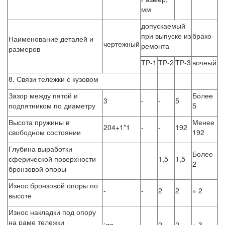
мм
допускаемый
при выпуске из
брако-
Наименование деталей и
чертежный
ремонта
размеров
ТР-1
ТР-2
ТР-3
вочный
8. Связи тележки с кузовом
Зазор между пятой и
Более
3
-
-
5
подпятником по диаметру
5
Высота пружины в
Менее
204+1*1
-
-
192
свободном состоянии
192
Глубина выработки
Более
сферической поверхности
1,5
1,5
2
бронзовой опоры
Износ бронзовой опоры по
-
-
2
2
» 2
высоте
Износ накладки под опору
на раме тележки
;ля
2
2
» 3