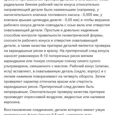
радиальное биение рабочей части конуса относительно
направляющей детали было наименьшим (например, у
нагнетательного клапана топливного насоса - 0,005 мм, у
клапана крышки цилиндра дизеля - 0,05 мм) и чтобы вершина
рабочего конуса детали совпадала с осью вала или отверстия
охватывающей детали. Простым и довольно надежным
способом контроля правильности геометрической формы,
соосности рабочего конуса и отверстия охватывающей
детали, а также качества притирки деталей является проверка
на карандашные риски и краску. На притирочный след конуса
наносят равномерно 8-10 поперечных рисок мягким
карандашом или тонкую сплошную пленку синего сухого
ультрамарина, смешанного с маслом. Рабочий конус (клапан,
иглу) вставляют, в охватываемую деталь (седло, корпус) и с
легким нажимом поворачивают на четверть оборота. Затем
проверяют характер отпечатка краски или стертость
карандашных рисок. Притирочный след должен быть
непрерывным. Окончательную проверку качества притирки
производят опрессовкой воздухом, жидкостью или наливом
керосина.
Восстановление соединения, детали которого имеют узкую
притирочную фаску (менее 0,5 мм), например игла