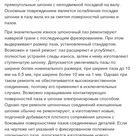
прямоугольные шпонки с неподвижной посадкой на валу.
Основным повреждением является ослабление посадки
шпонки в пазу вала из-за смятия поверхностей шпонкн и
пазов.
При значительном износе шпоночный паз ремонтируют
наваркой грани с последующим фрезерованием. Прн этом
выдерживают размер паза, установленный стандартом.
Возможен и такой ремонт: паз расширяют и углубляют,
полностью устраняя следы износа, затем к нему изготовляют
ступенчатую шпонку. Допускается увеличивать пазы по
ширине более номинального размера: при ширине паза до 10
мм на 0,5 мм, при ширине более 10 мм на 1 мм. Однако при
таком ремонте не обеспечивается высококачественное
соединение, поэтому его применяют в исключительных
случаях. Возможно наращивание контактирующих
поверхностей паза и шпонки электроискровым способом.
Однако при ремонте шпоночных соединений изношенные
шпонки обычно не ремонтируют, а изготовляют новые,
подгонкой добиваются плотного сопряжения шпонок с
боковыми поверхностями пазов соединяемых деталей. Если
на чертеже нет указаний о фиксированном положении
шпоночного паза, допускается изготовление нового