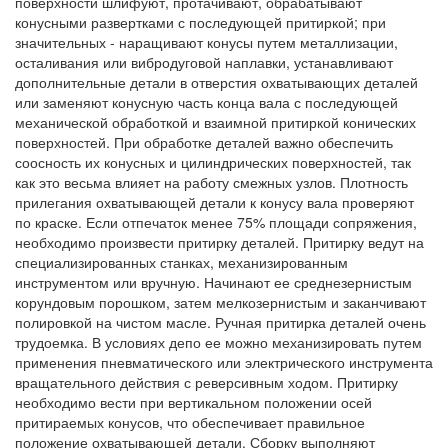
поверхности шлифуют, протачивают, обрабатывают
конусными развертками с последующей притиркой; при
значительных - наращивают конусы путем металлизации,
осталивания или вибродуговой наплавки, устанавливают
дополнительные детали в отверстия охватывающих деталей
или заменяют конусную часть конца вала с последующей
механической обработкой и взаимной притиркой конических
поверхностей. При обработке деталей важно обеспечить
соосность их конусных и цилиндрических поверхностей, так
как это весьма влияет на работу смежных узлов. Плотность
прилегания охватывающей детали к конусу вала проверяют
по краске. Если отпечаток менее 75% площади сопряжения,
необходимо произвести притирку деталей. Притирку ведут на
специализированных станках, механизированным
инструментом или вручную. Начинают ее среднезернистым
корундовым порошком, затем мелкозернистым и заканчивают
полировкой на чистом масле. Ручная притирка деталей очень
трудоемка. В условиях депо ее можно механизировать путем
применения пневматического или электрического инструмента
вращательного действия с реверсивным ходом. Притирку
необходимо вести при вертикальном положении осей
притираемых конусов, что обеспечивает правильное
положение охватывающей детали. Сборку выполняют