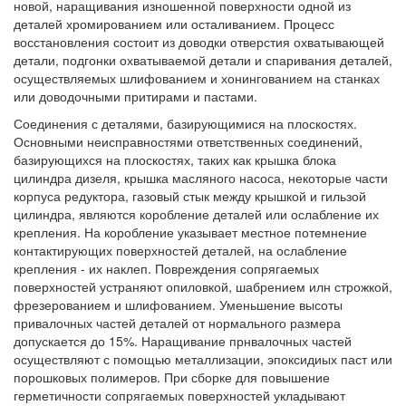
новой, наращивания изношенной поверхности одной из
деталей хромированием или осталиванием. Процесс
восстановления состоит из доводки отверстия охватывающей
детали, подгонки охватываемой детали и спаривания деталей,
осуществляемых шлифованием и хонингованием на станках
или доводочными притирами и пастами.
Соединения с деталями, базирующимися на плоскостях.
Основными неисправностями ответственных соединений,
базирующихся на плоскостях, таких как крышка блока
цилиндра дизеля, крышка масляного насоса, некоторые части
корпуса редуктора, газовый стык между крышкой и гильзой
цилиндра, являются коробление деталей или ослабление их
крепления. На коробление указывает местное потемнение
контактирующих поверхностей деталей, на ослабление
крепления - их наклеп. Повреждения сопрягаемых
поверхностей устраняют опиловкой, шабрением илн строжкой,
фрезерованием и шлифованием. Уменьшение высоты
привалочных частей деталей от нормального размера
допускается до 15%. Наращивание прнвалочных частей
осуществляют с помощью металлизации, эпоксидиых паст или
порошковых полимеров. При сборке для повышение
герметичности сопрягаемых поверхностей укладывают