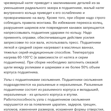
чрезмерный натяг приводит к заклиниванию деталей из-за
уменьшения радиального зазора в подшипнике, малый натяг
внутреннего кольца приводит к его ослаблению и
проворачиванию на валу. Кроме того, при сборке надо строго
соблюдать правила монтажа. Во избежание перекоса колец,
разрушения шариков или повреждения канавок запрещается
напрессовывать подшипник ударами по кольцу. Надо
применять оправки, обеспечивающие действие усилия
запрессовки по оси вала, использовать пресс. Подшипники
легкой и средней серии нагревают в масляных ваннах,
тяжелых серий-индукционным способом. Температура
нагрева 60-100°С (в зависимости от натяга и серии
подшипника). При сборке необходимо заполнить смазкой
щели между роликами и шариками и ие более 50% объем
корпуса подшипника.
Узлы с подшипниками скольжения. Подшипники скольжения
подразделяются на разъемные и неразъемные. Разъемные
подшипники состоят из разъемного корпуса и вкладышей,
неразъемные - из цельного корпуса и втулки.
Работоспособность узла с подшипником скольжения
нарушается из-за появления царапин, задиров, трещин,
изломов, изменения размеров, искажения формы отверстия,