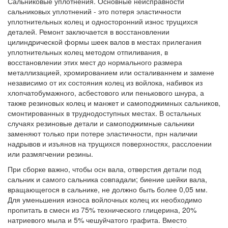
Сальниковые уплотнения. Основные неисправности
сальниковых уплотнений - это потеря эластичности
уплотнительных колец и односторонний износ трущихся
деталей. Ремонт заключается в восстановлении
цилиндрической формы шеек валов в местах прилегания
уплотнительных колец методом отпиливания, в
восстановлении этих мест до нормального размера
металлизацией, хромированием или осталиваннем и замене
независимо от их состояния колец из войлока, набивок из
хлопчатобумажного, асбестового или пенькового шнура, а
также резиновых колец и манжет и самоподжимных сальников,
смонтированных в труднодоступных местах. В остальных
случаях резиновые детали и самоподжимные сальники
заменяют только при потере эластичности, прн наличии
надрывов и изъянов на трущихся поверхностях, расслоении
или размягчении резины.
При сборке важно, чтобы осн вала, отверстия детали под
сальник и самого сальника совпадали; биение шейки вала,
вращающегося в сальнике, не должно быть более 0,05 мм.
Для уменьшения износа войлочных колец их необходимо
пропитать в смесн из 75% технического глицерина, 20%
натриевого мыла и 5% чешуйчатого графита. Вместо