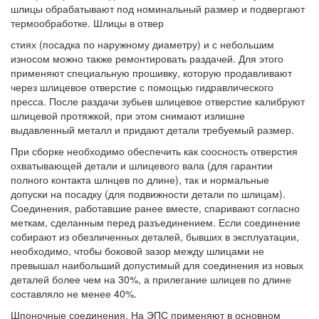
шлицы обрабатывают под номинальный размер и подвергают
термообработке. Шлицы в отвер
стиях (посадка по наружному диаметру) и с небольшим
износом можно также ремонтировать раздачей. Для этого
применяют специальную прошивку, которую продавливают
через шлицевое отверстие с помощью гидравлического
пресса. После раздачи зубьев шлицевое отверстие калибруют
шлицевой протяжкой, при этом снимают излишне
выдавленный металл и придают детали требуемый размер.
При сборке необходимо обеспечить как соосность отверстия
охватывающей детали и шлицевого вала (для гарантии
полного контакта шлнцев по длине), так и нормальные
допуски на посадку (для подвижности детали по шлицам).
Соединения, работавшие ранее вместе, спаривают согласно
меткам, сделанным перед разъединением. Если соединение
собирают из обезличенных деталей, бывших в эксплуатации,
необходимо, чтобы боковой зазор между шлицами не
превышал наибольший допустимый для соединения из новых
деталей более чем на 30%, а прилегание шлицев по длине
составляло не менее 40%.
Шпоночные соединения. На ЭПС применяют в основном