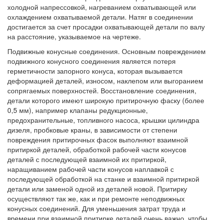
холодной напрессовкой, нагреванием охватывающей или
охлаждением охватываемой детали. Натяг в соединении
достигается за счет просадки охватывающей детали по валу
на расстояние, указываемое на чертеже.
Подвижные конусные соединения. Основным повреждением
подвижного конусного соединения является потеря
герметичности запорного конуса, которая вызывается
деформацией деталей, износом, наклепом или выгоранием
сопрягаемых поверхностей. Восстановление соединения,
детали которого имеют широкую притирочную фаску (более
0,5 мм), например клапаны редукционные,
предохранительные, топливного насоса, крышки цилиндра
дизеля, пробковые краны, в зависимости от степени
повреждения притирочных фасок выполняют взаимной
притиркой деталей, обработкой рабочей части конусов
деталей с последующей взаимной их притиркой,
наращиванием рабочей части конусов наплавкой с
последующей обработкой на станке и взаимной притиркой
детали или заменой одной из деталей новой. Притирку
осуществляют так же, как и при ремонте неподвижных
конусных соединений. Для уменьшения затрат труда и
времени при взаимной притирке деталей очень важно, чтобы