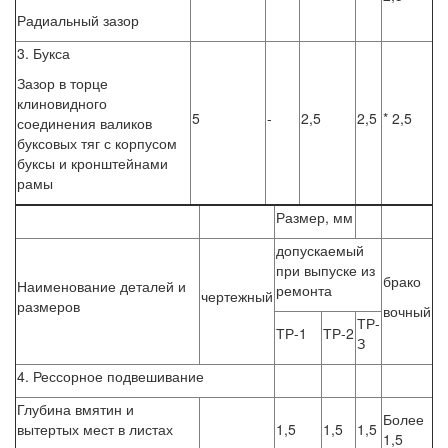
Радиальный зазор
3. Букса
Зазор в торце
клиновидного
5
-
2,5
2,5
* 2,5
соединения валиков
буксовых тяг с корпусом
буксы и кронштейнами
рамы
Размер, мм
допускаемый
при выпуске из
брако
Наименование деталей и
ремонта
чертежный
размеров
вочный
ТР-
ТР-1
ТР-2
З
4. Рессорное подвешивание
Глубина вмятин и
Более
вытертых мест в листах
1,5
1,5
1,5
1,5