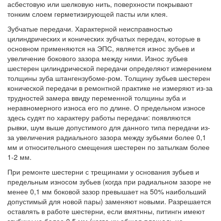
асбестовую или шелковую нить, поверхности покрывают
тонким слоем герметизирующей пасты или клея.
Зубчатые передачи. Характерной неисправностью
цилиндрических и конических зубчатых передач, которые в
основном применяются на ЭПС, является износ зубьев и
увеличение бокового зазора между ними. Износ зубьев
шестерен цилиндрической передачи определяют измерением
толщины зуба штангензубоме-ром. Толщину зубьев шестерен
конической передачи в ремонтной практике не измеряют из-за
трудностей замера ввиду переменной толщины зуба и
неравномерного износа его по длине. О предельном износе
здесь судят по характеру работы передачи: появляются
рывки, шум выше допустимого для данного типа передачи из-
за увеличения радиального зазора между зубьями более 0,1
мм и относительного смещения шестерен по затылкам более
1-2 мм.
При ремонте шестерни с трещинами у основания зубьев и
предельным износом зубьев (когда при радиальном зазоре не
менее 0,1 мм боковой зазор превышает на 50% наибольший
допустимый для новой пары) заменяют новыми. Разрешается
оставлять в работе шестерни, если вмятнны, питингн имеют