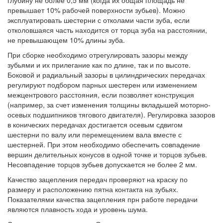
глубину не более 0,5 мм (когда их общая площадь не
превышает 10% рабочей поверхности зубьев). Можно
эксплуатировать шестерни с отколами части зуба, если
отколовшаяся часть находится от торца зуба на расстоянии,
не превышающем 10% длины зуба.
При сборке необходимо отрегулировать зазоры между
зубьями и их прилегание как по длине, так и по высоте.
Боковой и радиальный зазоры в цилиндрических передачах
регулируют подбором парных шестерен или изменением
межцентрового расстояния, если позволяет конструкция
(например, за счет изменения толщины вкладышей моторно-
осевых подшипников тягового двигателя). Регулировка зазоров
в конических передачах достигается осевым сдвигом
шестерни по валу или перемещением вала вместе с
шестерней. При этом необходимо обеспечить совпадение
вершин делительных конусов в одной точке и торцов зубьев.
Несовпадение торцов зубьев допускается не более 2 мм.
Качество зацепления передач проверяют на краску по
размеру и расположению пятна контакта на зубьях.
Показателями качества зацепления прн работе передачи
являются плавность хода и уровень шума.