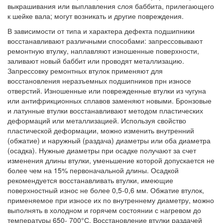
выкрашивания или выплавления слоя баббита, прилегающего
к шейке вала; могут возникать и другие повреждения.
В зависимости от типа и характера дефекта подшипники
восстанавливают различными способами: запрессовывают
ремонтную втулку, наплавляют изношенные поверхности,
заливают новый баббит или проводят металлизацию.
Запрессовку ремонтных втулок применяют для
восстановления неразъемных подшипников прн износе
отверстий. Изношенные или поврежденные втулки из чугуна
или антифрикционных сплавов заменяют новыми. Бронзовые
и латунные втулки восстанавливают методом пластических
деформаций или металлизацией. Используя свойство
пластической деформации, можно изменить внутренний
(обжатие) и наружный (раздача) диаметры или оба диаметра
(осадка). Нужные диаметры при осадке получают за счет
изменения длины втулки, уменьшение которой допускается не
более чем на 15% первоначальной длины. Осадкой
рекомендуется восстанавливать втулки, имеющие
поверхностный износ не более 0,5-0,6 мм. Обжатие втулок,
применяемое при износе их по внутреннему диаметру, можно
выполнять в холодном и горячем состоянии с нагревом до
температуры 650- 700°С. Восстановление втулки раздачей