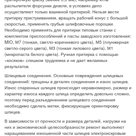
распылителя форсунки дизеля, в условиях депо
осуществляют только взаимной притиркой. Нельзя вести
притирку пристукиванием, вращать рабочий конус с большой
скоростью, применять грубые шлифовочные порошки.
Необходимо применять для притирки типовые станки с
комплектом приспособлений и пасты заводского изготовления:
MIO, М7 (тонкая, светло-коричневого цвета), М5 (плунжерная
светло-серого цвета), М3 (тонкая лилового цвета), М1
(мнкропаста белого цвета). Ручная притирка с помощью
«косяков» слишком трудоемка и не дает желаемых
результатов.
Шлицевые соединения. Основные повреждения шлицевых
соединений: трещины в деталях соединения и износ шлицев.
Износ спаренных шлицев происходит неравномерно, размер и
характер износа каждого шлица определить довольно сложно,
поэтому перед разъединением шлицевого соединения
необходимо сделать метки, фиксирующие ориентировку
шлицев.
В зависимости от прочности и размера деталей, нагрузки на
них и экономической целесообразности ремонт выполняют
наращиванием изношенной части шлицев электроискровым