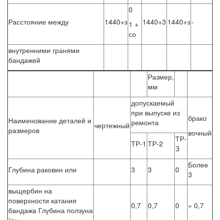
0
Расстояние между
1440+з
1440+3
1440+з
-
1 +
со
внутренними гранями
бандажей
Размер,
мм
допускаемый
при выпуске из
брако
Наименование деталей и
ремонта
чертежный
размеров
вочный
ТР-
ТР-1
ТР-2
З
Более
Глубина раковин или
3
3
0
3
выщербин на
поверхности катания
0,7
0,7
0
» 0,7
бандажа Глубина ползуна