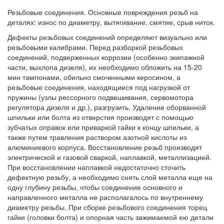
Резьбовые соединения. Основные повреждения резьб на
деталях: износ по диаметру, вытягивание, смятие, срыв ниток.
Дефекты резьбовых соединений определяют визуально или
резьбовыми калибрами. Перед разборкой резьбовых
соединений, подверженных коррозии (особенно экипажной
части, выхлопа дизеля), их необходимо обложить на 15-20
мин тампонами, обильно смоченными керосином, а
резьбовые соединения, находящиеся под нагрузкой от
пружины (узлы рессорного подвешивания, сервомотора
регулятора дизеля и др.), разгрузить. Удаление оборванной
шпильки или болта из отверстия производят с помощью
зубчатых оправок или приваркой гайки к концу шпильки, а
также путем травления раствором азотной кислоты из
алюминиевого корпуса. Восстановление резьб производят
электрической и газовой сваркой, наплавкой, металлизацией.
При восстановлении наплавкой недостаточно сточить
дефектную резьбу, а необходимо снять слой металла еще на
одну глубину резьбы, чтобы соединение основного и
направленного металла не располагалось по внутреннему
диаметру резьбы. При сборке резьбового соединения торец
гайки (головки болта) и опорная часть зажимаемой ею детали