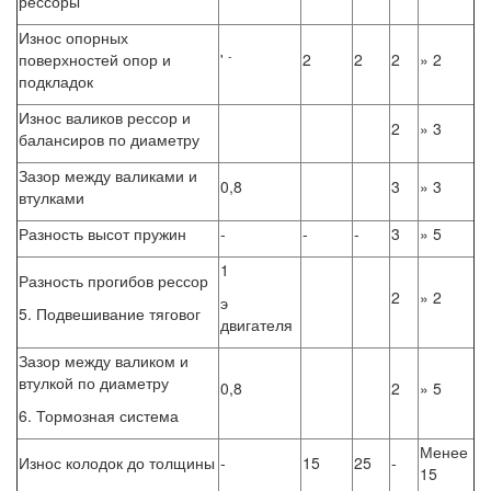
рессоры
Износ опорных
-
поверхностей опор и
'
2
2
2
» 2
подкладок
Износ валиков рессор и
2
» 3
балансиров по диаметру
Зазор между валиками и
0,8
3
» 3
втулками
Разность высот пружин
-
-
-
3
» 5
1
Разность прогибов рессор
2
» 2
э
5. Подвешивание тяговог
двигателя
Зазор между валиком и
втулкой по диаметру
0,8
2
» 5
6. Тормозная система
Менее
Износ колодок до толщины
-
15
25
-
15