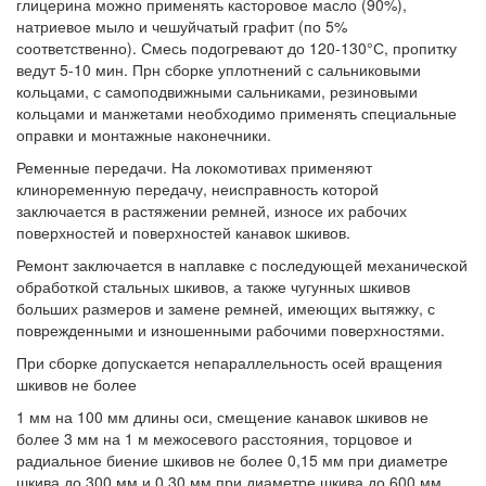
глицерина можно применять касторовое масло (90%),
натриевое мыло и чешуйчатый графит (по 5%
соответственно). Смесь подогревают до 120-130°С, пропитку
ведут 5-10 мин. Прн сборке уплотнений с сальниковыми
кольцами, с самоподвижными сальниками, резиновыми
кольцами и манжетами необходимо применять специальные
оправки и монтажные наконечники.
Ременные передачи. На локомотивах применяют
клиноременную передачу, неисправность которой
заключается в растяжении ремней, износе их рабочих
поверхностей и поверхностей канавок шкивов.
Ремонт заключается в наплавке с последующей механической
обработкой стальных шкивов, а также чугунных шкивов
больших размеров и замене ремней, имеющих вытяжку, с
поврежденными и изношенными рабочими поверхностями.
При сборке допускается непараллельность осей вращения
шкивов не более
1 мм на 100 мм длины оси, смещение канавок шкивов не
более 3 мм на 1 м межосевого расстояния, торцовое и
радиальное биение шкивов не более 0,15 мм при диаметре
шкива до 300 мм и 0,30 мм при диаметре шкива до 600 мм,