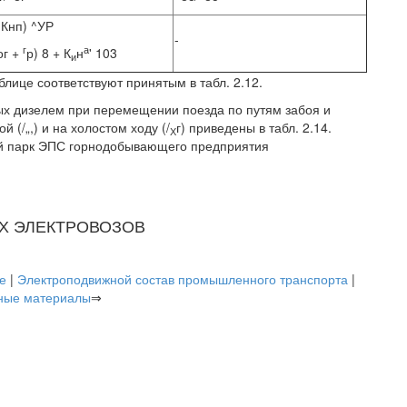
 Кнп) ^УР
-
г
а
ог +
р) 8 + К
н
' 103
и
лице соответствуют принятым в табл. 2.12.
ых дизелем при перемещении поезда по путям забоя и
 (/„,) и на холостом ходу (/
г) приведены в табл. 2.14.
Х
ый парк ЭПС горнодобывающего предприятия
Х ЭЛЕКТРОВОЗОВ
е
|
Электроподвижной состав промышленного транспорта
|
ные материалы
⇒