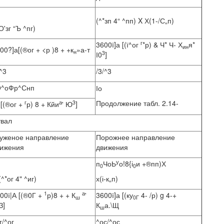
(^*зп 4“ ^пп) X Х(1-/С„п)
О'зг “Ъ ^пг)
г
3600ї]а [(ї^ог
*р) & Ч* Ч- Х
я*
ин
00?]а[(®ог + <р )8 + +к
»а-т
н
3
І0
]
/^3
/3/^3
О^оФр^Снп
Іо
Продолжение табл. 2.14-
г
а
3
[(®ог +
р) 8 + Кйи
' Ю
]
вал
уженое направление
Порожнее направление
ижения
движения
у
п
ЧоЬ
о!8{і
и +®пп)Х
0
0
(^*ог 4" ^иг)
х(і-к„п)
1
а
00ї|А [(®0Г +
р)8 + + К
'
3600ї]а [(ку
4- /р) g 4-+
ш
0Г
З]
К
а.\Щ
ш
г/^ог
^ос/^ос