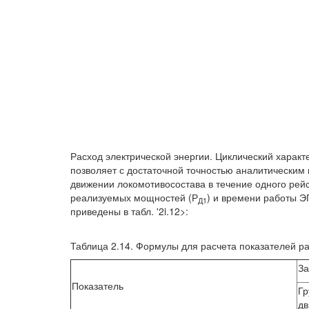
Расход электрической энергии. Циклический харак
позволяет с достаточной точностью аналитическим 
движении локомотивосостава в течение одного рей
реализуемых мощностей (Р
) и времени работы ЭП
Д1
приведены в табл. '2i.12>:
Таблица 2.14. Формулы для расчета показателей 
За
Показатель
Гр
дв