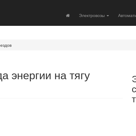
Электровозы
Автомат
оездов
а энергии на тягу