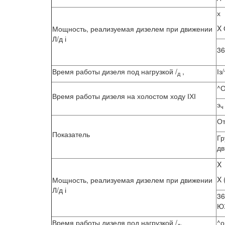
х
X 
Мощность, реализуемая дизелем при движении
Л/д і
36
Время работы дизеля под нагрузкой /
,
Із
д
^
Время работы дизеля на холостом ходу ІХІ
э
ч
От
Показатель
Гр
дв
X
X 
Мощность, реализуемая дизелем при движении
Л/д і
36
Ю
Время работы дизеля под нагрузкой /
,
^о
д