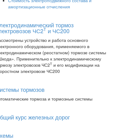
Стоимость электроподвижного состава и
амортизационные отчисления
лектродинамический тормоз
Т
лектровозов ЧС2
и ЧС200
ассмотрены устройство и работа основного
лектронного оборудования, применяемого в
лектродинамическом (реостатном) тормозе системы
Шкода». Применительно к электродинамическому
Т
ормозу электровозов ЧС2
и его модификации на
коростном электровозе ЧС200
истемы тормозов
втоматические тормоза и тормозные системы
бщий курс железных дорог
хемы