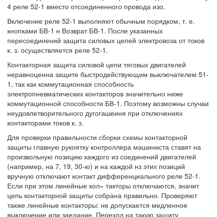
4 реле 52-1 вместо отсоединенного провода изо.
Включение реле 52-1 выполняют обычным порядком, т. е.
кнопками БВ-1 н Возврат БВ-1. После указанных
пересоединений защита силовых цепей электровоза от токов
к. з. осуществляется реле 52-1.
Контакторная защита силовой цепи тяговых двигателей
неравноценна защите быстродействующим выключателем 51-
1, так как коммутационная способность
электропневматических контакторов значительно ниже
коммутационной способности БВ-1. Поэтому возможны случаи
неудовлетворительного дугогашеиня при отключениях
контакторами токов к. з.
Для проверки правильности сборки схемы контакторной
защиты главную рукоятку контроллера машиниста ставят на
произвольную позицию каждого из соединений двигателей
(например, на 7, 19, 30-ю) и на каждой нз этих позиций
вручную отключают контакт дифференциального реле 52-1.
Если при этом линейные кол« такторы отключаются, значит
цепь контакторной защиты собрана правильно. Проверяют
также линейные контакторы: не допускается медленное
выключение или заедание. Переход на такую защиту