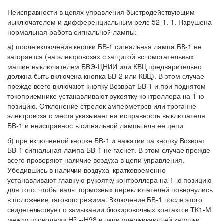
Неисправности в цепях управления быстродействующим
иыключателем и дифференциальным реле 52-1. 1. Нарушена
нормальная работа сигнальной лампы:
а) после включения кнопки БВ-1 сигнальная лампа БВ-1 не
загорается (на электровозах с защитой вспомогательных
машин выключателем БВЭ-ЦНИИ или КВЦ предварительно
должна быть включена кнопка БВ-2 или КВЦ). В этом случае
прежде всего включают кнопку Возврат БВ-1 и при поднятом
токоприемнике устанавливают рукоятку контроллера на 1-ю
позицию. Отклонение стрелок амперметров или троганне
электровоза с места указывает на исправность выключателя
БВ-1 и неисправность сигнальной лампы нлн ее цепи;
б) прн включенной кнопке БВ-1 и нажатии па кнопку Возврат
БВ-1 сигнальная лампа БВ-1 не гаснет. В этом случае прежде
всего проверяют наличие воздуха в цепи управления.
Убедившись в наличии воздуха, кратковременно
устанавливают главную рукоятку контроллера на 1-ю позицию
для того, чтобы валы тормозных переключателей повернулись
в положение тягового режима. Включение БВ-1 после этого
свидетельствует о замыкании блокировочных контактов ТК1-М
между проводами Н5 --Н98 в цепи удерживающей катушки.