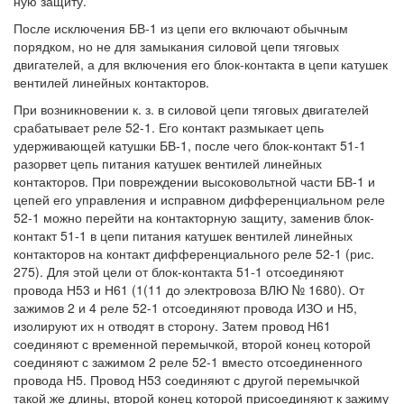
ную защиту.
После исключения БВ-1 из цепи его включают обычным
порядком, но не для замыкания силовой цепи тяговых
двигателей, а для включения его блок-контакта в цепи катушек
вентилей линейных контакторов.
При возникновении к. з. в силовой цепи тяговых двигателей
срабатывает реле 52-1. Его контакт размыкает цепь
удерживающей катушки БВ-1, после чего блок-контакт 51-1
разорвет цепь питания катушек вентилей линейных
контакторов. При повреждении высоковольтной части БВ-1 и
цепей его управления и исправном дифференциальном реле
52-1 можно перейти на контакторную защиту, заменив блок-
контакт 51-1 в цепи питания катушек вентилей линейных
контакторов на контакт дифференциального реле 52-1 (рис.
275). Для этой цели от блок-контакта 51-1 отсоединяют
провода Н53 и Н61 (1(11 до электровоза ВЛЮ № 1680). От
зажимов 2 и 4 реле 52-1 отсоединяют провода ИЗО и Н5,
изолируют их н отводят в сторону. Затем провод Н61
соединяют с временной перемычкой, второй конец которой
соединяют с зажимом 2 реле 52-1 вместо отсоединенного
провода Н5. Провод Н53 соединяют с другой перемычкой
такой же длины, второй конец которой присоединяют к зажиму