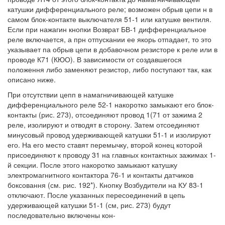
катушки дифференциального реле; возможен обрыв цепи н в
самом блок-контакте выключателя 51-1 или катушке вентиля.
Если при нажагин кнопки Возврат БВ-1 дифференциальное
реле включается, а прн отпускании ее якорь отпадает, то это
указывает па обрыв цепи в добавочном резисторе к реле или в
проводе К71 (КЮО). В зависимости от создавшегося
положення либо заменяют резистор, либо поступают так, как
описано ниже.
При отсутствии цепп в намагничивающей катушке
дифференциального реле 52-1 накоротко замыкают его блок-
контакты (рис. 273), отсоединяют провод 1(71 от зажима 2
реле, изолируют и отводят в сторону. Затем отсоединяют
минусовый провод удерживающей катушки 51-1 и изолируют
его. На его место ставят перемычку, второй конец которой
присоединяют к проводу 31 на главных контактных зажимах 1-
й секции. После этого накоротко замыкают катушку
электромагнитного контактора 76-1 и контакты датчиков
боксовання (см. рис. 192*). Кнопку Возбудители на КУ 83-1
отключают. После указанных пересоединений в цепь
удерживающей катушки 51-1 (см, рис. 273) будут
последовательно включены кон-