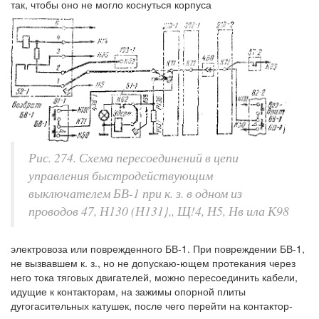
так, чтобы оно не могло коснуться корпуса
Рис. 274. Схема пересоединений в цепи
управления быстродействующим
выключателем БВ-1 при к. з. в одном из
проводов 47, Н130 (Н131},, Щ!4, Н5, Нв ила К98
электровоза или поврежденного БВ-1. При повреждении БВ-1,
не вызвавшем к. з., но не допускаю-ющем протекания через
него тока тяговых двигателей, можно пересоединить кабели,
идущие к контакторам, на зажимы опорной плиты
дугогасительных катушек, после чего перейти на контактор-