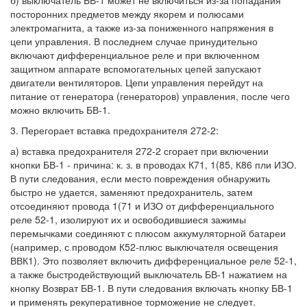
посторонних предметов между якорем и полюсами
электромагнита, а также из-за пониженного напряжения в
цепи управления. В последнем случае принудительно
включают дифференциальное реле и при включенном
защитном аппарате вспомогательных цепей запускают
двигатели вентиляторов. Цепи управления перейдут на
питание от генератора (генераторов) управления, после чего
можно включить БВ-1.
3. Перегорает вставка предохранителя 272-2:
а) вставка предохранителя 272-2 сгорает при включении
кнопки БВ-1 - причина: к. з. в проводах К71, 1(85, К86 пли ИЗО.
В пути следования, если место повреждения обнаружить
быстро не удается, заменяют предохранитель, затем
отсоединяют провода 1(71 и ИЗО от дифференциального
реле 52-1, изолируют их и освободившиеся зажимы
перемычками соединяют с плюсом аккумуляторной батареи
(например, с проводом К52-плюс выключателя освещения
ВВК1). Это позволяет включить дифференциальное реле 52-1,
а также быстродействующий выключатель БВ-1 нажатием на
кнопку Возврат БВ-1. В пути следования включать кнопку БВ-1
и применять рекуперативное торможение не следует.