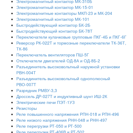
Электромагнитный контактор МК-310Б
Электромагнитный контактор МК-15-01
Электромагнитные контакторы МКП-23 и МК-204
Электромагнитный контактор МК-101
Быстродействующий контактор БК-2Б
Быстродействующий контактор БК-78Т
Переключатели кулачковые групповые ПКГ-4Б и ПКГ-6Г
Реверсор РК-022Т и тормозные переключатели ТК-36Т,
ТК-86
Переключатель вентиляторов ПШ-5Г
Отключатели двигателей ОД-8А и ОД-8Б-2
Разъединитель высоковольтный наружной установки
РВН-004Т
Разъединитель высоковольтный однополюсный
РВО-007Т
Разрядник РМВУ-3,3
Дроссель ДР-027Т и индуктивный шунт ИШ-2К
Электрические печи ПЭТ-1УЗ
Резисторы
Реле повышенного напряжения РПН-018 и РПН-496
Реле низкого напряжения РНН-048 и РНН-497
Реле перегрузки РТ-050 и РТ-500
Реле перегрузки РТ-406В и РТ-502