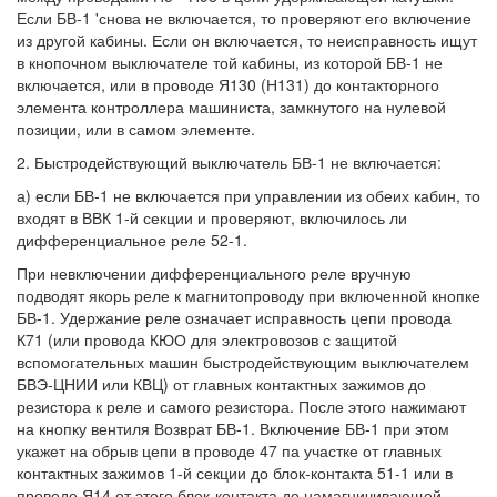
Если БВ-1 'снова не включается, то проверяют его включение
из другой кабины. Если он включается, то неисправность ищут
в кнопочном выключателе той кабины, из которой БВ-1 не
включается, или в проводе Я130 (Н131) до контакторного
элемента контроллера машиниста, замкнутого на нулевой
позиции, или в самом элементе.
2. Быстродействующий выключатель БВ-1 не включается:
а) если БВ-1 не включается при управлении из обеих кабин, то
входят в ВВК 1-й секции и проверяют, включилось ли
дифференциальное реле 52-1.
При невключении дифференциального реле вручную
подводят якорь реле к магнитопроводу при включенной кнопке
БВ-1. Удержание реле означает исправность цепи провода
К71 (или провода КЮО для электровозов с защитой
вспомогательных машин быстродействующим выключателем
БВЭ-ЦНИИ или КВЦ) от главных контактных зажимов до
резистора к реле и самого резистора. После этого нажимают
на кнопку вентиля Возврат БВ-1. Включение БВ-1 при этом
укажет на обрыв цепи в проводе 47 па участке от главных
контактных зажимов 1-й секции до блок-контакта 51-1 или в
проводе Я14 от этого блок-контакта до намагничивающей