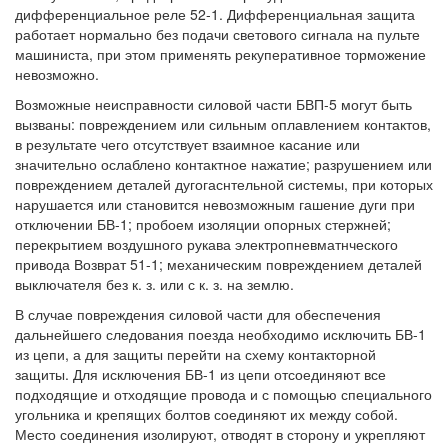
дифференциальное реле 52-1. Дифференциальная защита
работает нормально без подачи светового сигнала на пульте
машиниста, при этом применять рекуперативное торможение
невозможно.
Возможные неисправности силовой части БВП-5 могут быть
вызваны: повреждением или сильным оплавлением контактов,
в результате чего отсутствует взаимное касание или
значительно ослаблено контактное нажатие; разрушением или
повреждением деталей дугогаснтельной системы, при которых
нарушается или становится невозможным гашение дуги при
отключении БВ-1; пробоем изоляции опорных стержней;
перекрытием воздушного рукава электропневматнческого
привода Возврат 51-1; механическим повреждением деталей
выключателя без к. з. или с к. з. на землю.
В случае повреждения силовой части для обеспечения
дальнейшего следования поезда необходимо исключить БВ-1
из цепи, а для защиты перейти на схему контакторной
защиты. Для исключения БВ-1 из цепи отсоединяют все
подходящие и отходящие провода и с помощью специального
угольника и крепящих болтов соединяют их между собой.
Место соединения изолируют, отводят в сторону и укрепляют