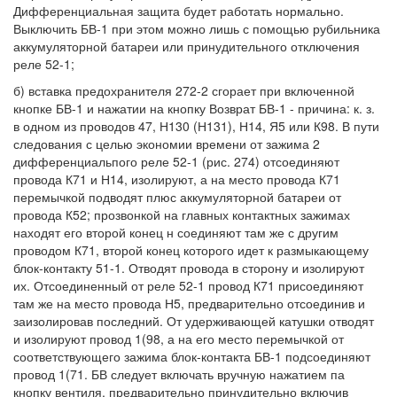
Дифференциальная защита будет работать нормально.
Выключить БВ-1 при этом можно лишь с помощью рубильника
аккумуляторной батареи или принудительного отключения
реле 52-1;
б) вставка предохранителя 272-2 сгорает при включенной
кнопке БВ-1 и нажатии на кнопку Возврат БВ-1 - причина: к. з.
в одном из проводов 47, Н130 (Н131), Н14, Я5 или К98. В пути
следования с целью экономии времени от зажима 2
дифференциальпого реле 52-1 (рис. 274) отсоединяют
провода К71 и Н14, изолируют, а на место провода К71
перемычкой подводят плюс аккумуляторной батареи от
провода К52; прозвонкой на главных контактных зажимах
находят его второй конец н соединяют там же с другим
проводом К71, второй конец которого идет к размыкающему
блок-контакту 51-1. Отводят провода в сторону и изолируют
их. Отсоединенный от реле 52-1 провод К71 присоединяют
там же на место провода Н5, предварительно отсоединив и
заизолировав последний. От удерживающей катушки отводят
и изолируют провод 1(98, а на его место перемычкой от
соответствующего зажима блок-контакта БВ-1 подсоединяют
провод 1(71. БВ следует включать вручную нажатием па
кнопку вентиля, предварительно принудительно включив