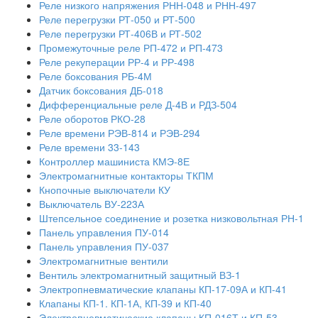
Реле низкого напряжения РНН-048 и РНН-497
Реле перегрузки РТ-050 и РТ-500
Реле перегрузки РТ-406В и РТ-502
Промежуточные реле РП-472 и РП-473
Реле рекуперации РР-4 и РР-498
Реле боксования РБ-4М
Датчик боксования ДБ-018
Дифференциальные реле Д-4В и РДЗ-504
Реле оборотов РКО-28
Реле времени РЭВ-814 и РЭВ-294
Реле времени 33-143
Контроллер машиниста КМЭ-8Е
Электромагнитные контакторы ТКПМ
Кнопочные выключатели КУ
Выключатель ВУ-223А
Штепсельное соединение и розетка низковольтная РН-1
Панель управления ПУ-014
Панель управления ПУ-037
Электромагнитные вентили
Вентиль электромагнитный защитный ВЗ-1
Электропневматические клапаны КП-17-09А и КП-41
Клапаны КП-1. КП-1А, КП-39 и КП-40
Электропневматические клапаны КП-016Т и КП-53