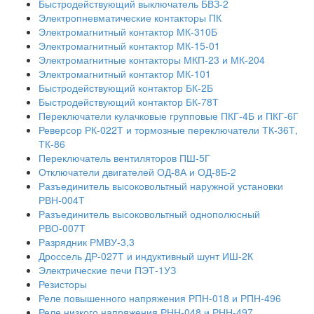
Быстродействующий выключатель БВЗ-2
Электропневматические контакторы ПК
Электромагнитный контактор МК-310Б
Электромагнитный контактор МК-15-01
Электромагнитные контакторы МКП-23 и МК-204
Электромагнитный контактор МК-101
Быстродействующий контактор БК-2Б
Быстродействующий контактор БК-78Т
Переключатели кулачковые групповые ПКГ-4Б и ПКГ-6Г
Реверсор РК-022Т и тормозные переключатели ТК-36Т,
ТК-86
Переключатель вентиляторов ПШ-5Г
Отключатели двигателей ОД-8А и ОД-8Б-2
Разъединитель высоковольтный наружной установки
РВН-004Т
Разъединитель высоковольтный однополюсный
РВО-007Т
Разрядник РМВУ-3,3
Дроссель ДР-027Т и индуктивный шунт ИШ-2К
Электрические печи ПЭТ-1УЗ
Резисторы
Реле повышенного напряжения РПН-018 и РПН-496
Реле низкого напряжения РНН-048 и РНН-497