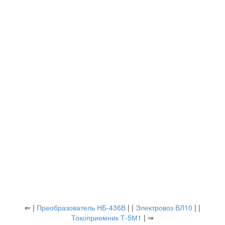
⇐ |
Преобразователь НБ-436В
| |
Электровоз ВЛ10
| |
Токоприемник Т-5М1
| ⇒