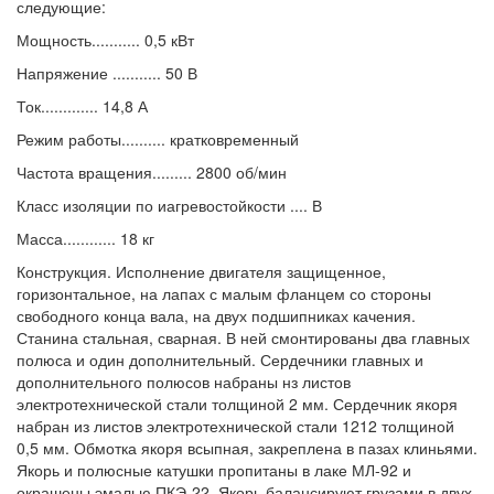
следующие:
Мощность........... 0,5 кВт
Напряжение ........... 50 В
Ток............. 14,8 А
Режим работы.......... кратковременный
Частота вращения......... 2800 об/мин
Класс изоляции по иагревостойкости .... В
Масса............ 18 кг
Конструкция. Исполнение двигателя защищенное,
горизонтальное, на лапах с малым фланцем со стороны
свободного конца вала, на двух подшипниках качения.
Станина стальная, сварная. В ней смонтированы два главных
полюса и один дополнительный. Сердечники главных и
дополнительного полюсов набраны нз листов
электротехнической стали толщиной 2 мм. Сердечник якоря
набран из листов электротехнической стали 1212 толщиной
0,5 мм. Обмотка якоря всыпная, закреплена в пазах клиньями.
Якорь и полюсные катушки пропитаны в лаке МЛ-92 и
окрашены эмалью ПКЭ-22. Якорь балансируют грузами в двух