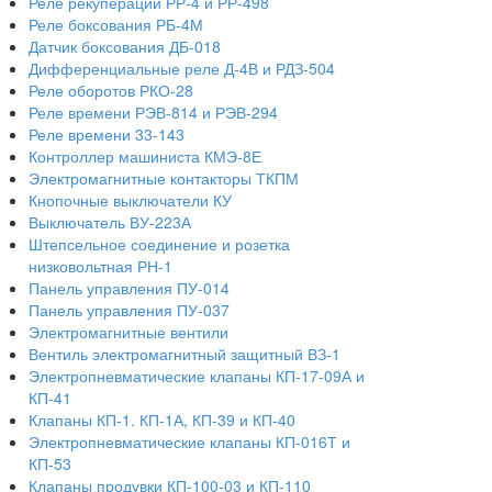
Реле рекуперации РР-4 и РР-498
Реле боксования РБ-4М
Датчик боксования ДБ-018
Дифференциальные реле Д-4В и РДЗ-504
Реле оборотов РКО-28
Реле времени РЭВ-814 и РЭВ-294
Реле времени 33-143
Контроллер машиниста КМЭ-8Е
Электромагнитные контакторы ТКПМ
Кнопочные выключатели КУ
Выключатель ВУ-223А
Штепсельное соединение и розетка
низковольтная РН-1
Панель управления ПУ-014
Панель управления ПУ-037
Электромагнитные вентили
Вентиль электромагнитный защитный ВЗ-1
Электропневматические клапаны КП-17-09А и
КП-41
Клапаны КП-1. КП-1А, КП-39 и КП-40
Электропневматические клапаны КП-016Т и
КП-53
Клапаны продувки КП-100-03 и КП-110