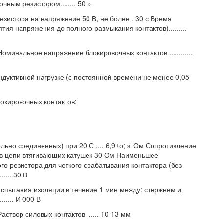
ным резистором........ 50 »
езистора на напряжение 50 В, не более . 30 с Время
тия напряжения до полного размыкания контактов).........
оминальное напряжение блокировочных контактов ............
дуктивной нагрузке (с постоянной времени не менее 0,05
локировочных контактов:
ьно соединенных) при 20 С .... 6,9±о; зі Ом Сопротивление
) в цепи втягивающих катушек 30 Ом Наименьшее
о резистора для четкого срабатывания контактора (без
.... 30 В
испытания изоляции в течение 1 мин между: стержнем и
.... И 000 В
створ силовых контактов ...... 10-13 мм