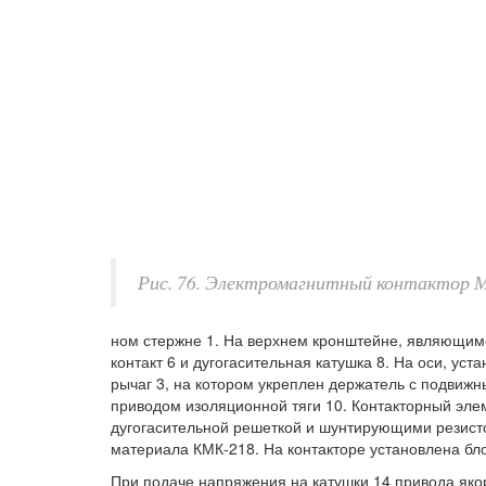
Рис. 76. Электромагнитный контактор 
ном стержне 1. На верхнем кронштейне, являющим
контакт 6 и дугогасительная катушка 8. На оси, у
рычаг 3, на котором укреплен держатель с подвижн
приводом изоляционной тяги 10. Контакторный эле
дугогасительной решеткой и шунтирующими резист
материала КМК-218. На контакторе установлена бло
При подаче напряжения на катушки 14 привода якор