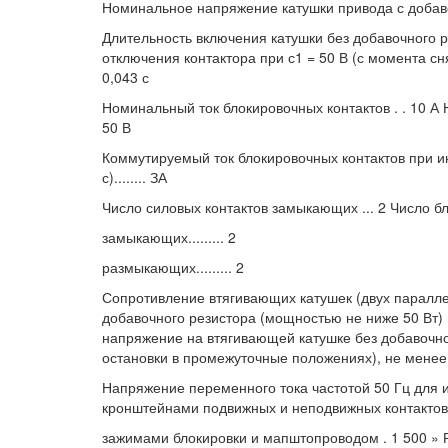
Номинальное напряжение катушки привода с добавоч
Длительность включения катушки без добавочного р
отключения контактора при с1 = 50 В (с момента сня
0,043 с
Номинальный ток блокировочных контактов . . 10 А Н
50 В
Коммутируемый ток блокировочных контактов при ин
с)........ ЗА
Число силовых контактов замыкающих ... 2 Число б
замыкающих......... 2
размыкающих......... 2
Сопротивление втягивающих катушек (двух параллел
добавочного резистора (мощностью не ниже 50 Вт
напряжение на втягивающей катушке без добавочног
остановки в промежуточные положениях), не менее..
Напряжение переменного тока частотой 50 Гц для 
кронштейнами подвижных и неподвижных контактов...
зажимами блокировки и мапштопроводом . 1 500 » Ра