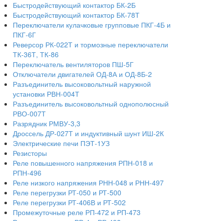
Быстродействующий контактор БК-2Б
Быстродействующий контактор БК-78Т
Переключатели кулачковые групповые ПКГ-4Б и
ПКГ-6Г
Реверсор РК-022Т и тормозные переключатели
ТК-36Т, ТК-86
Переключатель вентиляторов ПШ-5Г
Отключатели двигателей ОД-8А и ОД-8Б-2
Разъединитель высоковольтный наружной
установки РВН-004Т
Разъединитель высоковольтный однополюсный
РВО-007Т
Разрядник РМВУ-3,3
Дроссель ДР-027Т и индуктивный шунт ИШ-2К
Электрические печи ПЭТ-1УЗ
Резисторы
Реле повышенного напряжения РПН-018 и
РПН-496
Реле низкого напряжения РНН-048 и РНН-497
Реле перегрузки РТ-050 и РТ-500
Реле перегрузки РТ-406В и РТ-502
Промежуточные реле РП-472 и РП-473