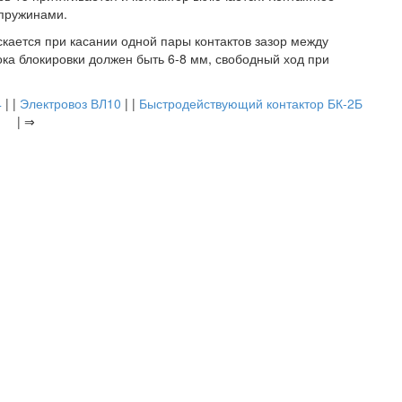
 пружинами.
кается при касании одной пары контактов зазор между
ока блокировки должен быть 6-8 мм, свободный ход при
4
| |
Электровоз ВЛ10
| |
Быстродействующий контактор БК-2Б
| ⇒