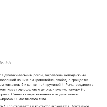
МК-101
ся дугогаси-тельным рогом, закреплены неподвижный
становленной на нижнем кронштейне, свободно вращается
ым контактом 5 и контактной пружиной 4. Рычаг соединен с
мент имеет однощелевую дугогасительную камеру 9 с
орами. Стенки камеры выполнены из дугостойкого
кировка 11 мостикового типа.
ь 13 притягивается и контактор включается. Контактное