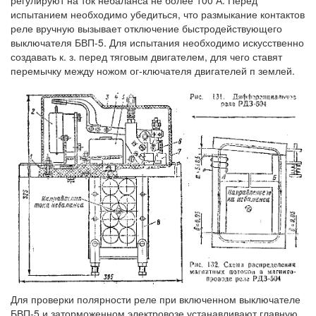
регулируют на ток небаланса не более 100 А. Перед
испытанием необходимо убедиться, что размыкание контактов
реле вручную вызывает отключение быстродействующего
выключателя БВП-5. Для испытания необходимо искусственно
создавать к. з. перед тяговым двигателем, для чего ставят
перемычку между ножом ог-ключателя двигателей п землей.
Для проверки полярности реле при включенном выключателе
БВП-5 и заторможенном электровозе устанавливают главную