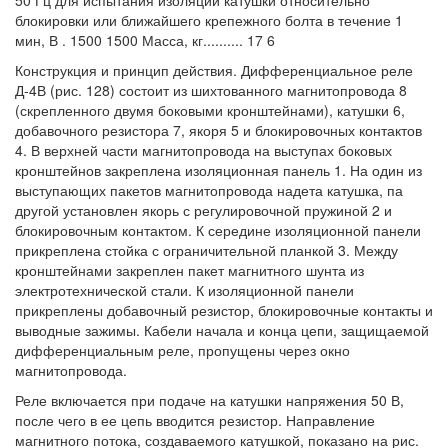
50 Гц для испытания изоляции катушки относительно
блокировки или ближайшего крепежного болта в течение 1
мин, В . 1500 1500 Масса, кг.......... 17 6
Конструкция и принцип действия. Дифференциальное реле
Д-4В (рис. 128) состоит из шихтованного магнитопровода 8
(скрепленного двумя боковыми кронштейнами), катушки 6,
добавочного резистора 7, якоря 5 и блокировочных контактов
4. В верхней части магнитопровода на выступах боковых
кронштейнов закреплена изоляционная панель 1. На один из
выступающих пакетов магнитопровода надета катушка, па
другой установлен якорь с регулировочной пружиной 2 и
блокировочным контактом. К середине изоляционной панели
прикреплена стойка с ограничительной планкой 3. Между
кронштейнами закреплен пакет магнитного шунта из
электротехнической стали. К изоляционной панели
прикреплены добавочный резистор, блокировочные контакты и
выводные зажимы. Кабели начала и конца цепи, защищаемой
дифференциальным реле, пропущены через окно
магнитопровода.
Реле включается при подаче на катушки напряжения 50 В,
после чего в ее цепь вводится резистор. Направление
магнитного потока, создаваемого катушкой, показано на рис.