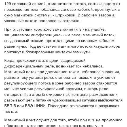
129 сплошной линией, а магнитного потока, возникающего от
прохождения тока небаланса силовых кабелей, протянутых в
окно магнитной системы, - штриховой. В рабочем зазоре а
указанные потоки направлены встречно.
Прн отсутствии короткого замыкания (к. з.) на участке,
защищаемом дифференциальным реле, магнитный поток,
создаваемый токами, протекающими по силовым кабелям,
равен нулю. Под действием магнитного потока катушки якорь
притянут и блокировочные контакты замкнуты.
Когда происходит к. з. в цепи, защищаемой
дифференциальным реле, возникает ток небаланса.
Магнитный поток при достижении током небаланса значения,
равного току уставки реле, становится таким, что усилие от
результирующего потока в зоне рабочего зазора становится
меньше усилия регулировочной пружины, и якорь реле
отпадает. При этом блокировочные контакты размыкаются и
разрывают цепь питания удерживающей катушки выключателя
БВП-5 или БВЭ-ЦНИИ. Последние отключаются и разрывают
ток к. з.
Магнитный шунт служит для того, чтобы при к. з. не произошло
обратного включения якоря, так как ток к. з. сразу не