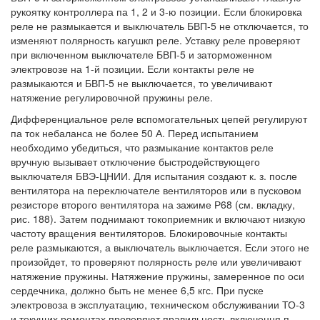
рукоятку контроллера па 1, 2 и 3-ю позиции. Если блокировка
реле не размыкается и выключатель БВП-5 не отключается, то
изменяют полярность кагушкп реле. Уставку реле проверяют
при включенном выключателе БВП-5 и заторможенном
электровозе на 1-й позиции. Если контакты реле не
размыкаются и БВП-5 не выключается, то увеличивают
натяжение регулировочной пружины реле.
Дифференциальное реле вспомогательных цепей регулируют
па ток небаланса не более 50 А. Перед испытанием
необходимо убедиться, что размыкание контактов реле
вручную вызывает отключение быстродействующего
выключателя БВЭ-ЦНИИ. Для испытания создают к. з. после
вентилятора на переключателе вентиляторов или в пусковом
резисторе второго вентилятора на зажиме Р68 (см. вкладку,
рис. 188). Затем поднимают токоприемник и включают низкую
частоту вращения вентиляторов. Блокировочные контакты
реле размыкаются, а выключатель выключается. Если этого не
произойдет, то проверяют полярность реле или увеличивают
натяжение пружины. Натяжение пружины, замеренное по оси
сердечника, должно быть не менее 6,5 кгс. При пуске
электровоза в эксплуатацию, техническом обслуживании ТО-3
и текущих ремонтах проверяют правильность включення п