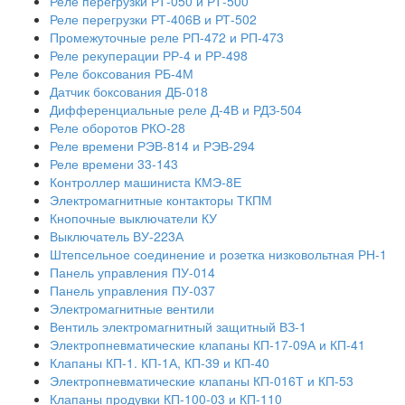
Реле перегрузки РТ-050 и РТ-500
Реле перегрузки РТ-406В и РТ-502
Промежуточные реле РП-472 и РП-473
Реле рекуперации РР-4 и РР-498
Реле боксования РБ-4М
Датчик боксования ДБ-018
Дифференциальные реле Д-4В и РДЗ-504
Реле оборотов РКО-28
Реле времени РЭВ-814 и РЭВ-294
Реле времени 33-143
Контроллер машиниста КМЭ-8Е
Электромагнитные контакторы ТКПМ
Кнопочные выключатели КУ
Выключатель ВУ-223А
Штепсельное соединение и розетка низковольтная РН-1
Панель управления ПУ-014
Панель управления ПУ-037
Электромагнитные вентили
Вентиль электромагнитный защитный ВЗ-1
Электропневматические клапаны КП-17-09А и КП-41
Клапаны КП-1. КП-1А, КП-39 и КП-40
Электропневматические клапаны КП-016Т и КП-53
Клапаны продувки КП-100-03 и КП-110