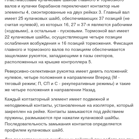
валов и кулачки барабанов переключают контактор ные
элементы 4, смонтированные на двух рейках 3. Главный вал
имеет 25 кулачковых шайб, обеспечивающих 37 позиций (не
считая нулевой), из которых 16, 27 н 37-я являются рабочими
(ходовыми), а остальные - пусковыми. Тормозной вал имеет
22 кулачковые шайбы, осуществляющие четыре позиции
ослабления возбуждения н 16 позиций торможения. Фиксация
главного и тормозного валов по позициям обеспечивается
защелками рукояток, западающими в пазы секторов,
расположенных на крышке контроллера 5.
Реверсивно-селективная рукоятка имеет девять положений:
нулевое, четыре положения в направлении Вперед (М -
тяговый режим; П, СП и С - рекуперативные режимы) и такие
же четыре положения в направлении Назад.
Каждый коптакторный элемент имеет подвижной и
неподвижный контакты, установленные на изоляторе, который
закреплен на рейке. Контакты замыкаются под действием
пружины, размыкаются при нажатии кулачковой шайбы.
Последовательность замыкания контактов определяется
профилем кулачковых шайб.