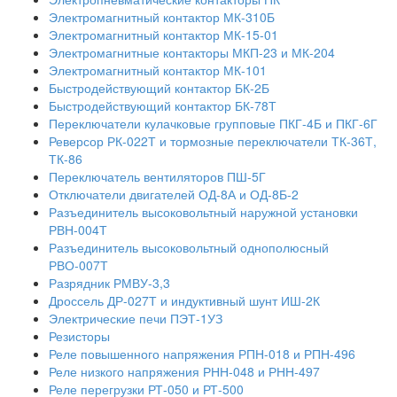
Электромагнитный контактор МК-310Б
Электромагнитный контактор МК-15-01
Электромагнитные контакторы МКП-23 и МК-204
Электромагнитный контактор МК-101
Быстродействующий контактор БК-2Б
Быстродействующий контактор БК-78Т
Переключатели кулачковые групповые ПКГ-4Б и ПКГ-6Г
Реверсор РК-022Т и тормозные переключатели ТК-36Т,
ТК-86
Переключатель вентиляторов ПШ-5Г
Отключатели двигателей ОД-8А и ОД-8Б-2
Разъединитель высоковольтный наружной установки
РВН-004Т
Разъединитель высоковольтный однополюсный
РВО-007Т
Разрядник РМВУ-3,3
Дроссель ДР-027Т и индуктивный шунт ИШ-2К
Электрические печи ПЭТ-1УЗ
Резисторы
Реле повышенного напряжения РПН-018 и РПН-496
Реле низкого напряжения РНН-048 и РНН-497
Реле перегрузки РТ-050 и РТ-500