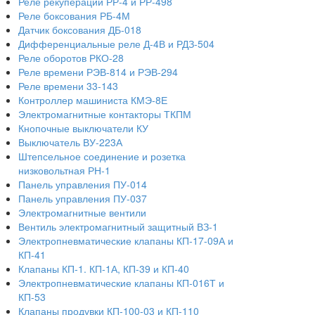
Реле рекуперации РР-4 и РР-498
Реле боксования РБ-4М
Датчик боксования ДБ-018
Дифференциальные реле Д-4В и РДЗ-504
Реле оборотов РКО-28
Реле времени РЭВ-814 и РЭВ-294
Реле времени 33-143
Контроллер машиниста КМЭ-8Е
Электромагнитные контакторы ТКПМ
Кнопочные выключатели КУ
Выключатель ВУ-223А
Штепсельное соединение и розетка
низковольтная РН-1
Панель управления ПУ-014
Панель управления ПУ-037
Электромагнитные вентили
Вентиль электромагнитный защитный ВЗ-1
Электропневматические клапаны КП-17-09А и
КП-41
Клапаны КП-1. КП-1А, КП-39 и КП-40
Электропневматические клапаны КП-016Т и
КП-53
Клапаны продувки КП-100-03 и КП-110