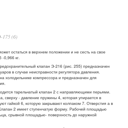
-175 (б)
ожет остаться в верхнем положении и не сесть на свое
 -0,966 кг.
редохранительный клапан Э-216 (рис. 255) предназначен
вуаров в случае неисправности регулятора давления.
на холодильнике компрессора и предназначен для
ия.
ходится тарельчатый клапан 2 с направляющими перьями.
а, сверху - давление пружины 4, которая упирается в
т гайкой 6, которую закрывают колпаком 7. Отверстия а в
. Клапан 2 имеет ступенчатую форму. Рабочей площадью
льца, срывной площадью- поверхность до наружной