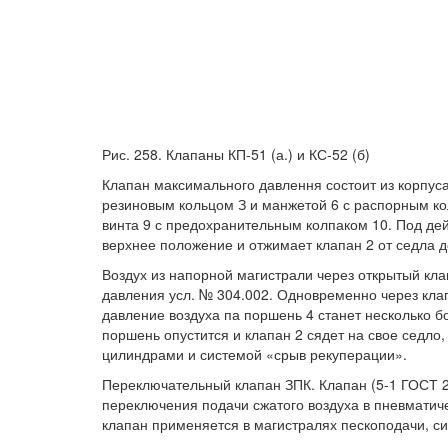
Рис. 258. Клапаны КП-51 (а.) и КС-52 (б)
Клапан максимального давлення состоит из корпуса 
резиновым кольцом З и манжетой 6 с распорным ко
винта 9 с предохранительным колпаком 10. Под де
верхнее положение и отжимает клапан 2 от седла д
Воздух из напорной магистрали через открытый кла
давления усл. № 304.002. Одновременно через клап
давление воздуха па поршень 4 станет несколько б
поршень опустится и клапан 2 сядет на свое седл
цилиндрами и системой «срыв рекуперации».
Переключательный клапан ЗПК. Клапан (5-1 ГОСТ 26
переключения подачи сжатого воздуха в пневматич
клапан применяется в магистралях пескоподачи, си