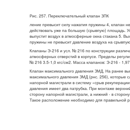
Рис. 257. Переключательный клапан ЗПК
ление превысит силу нажатия пружины 4, клапан нем
действовать уже па большую (срывпую) площадь. Ус
выпустит воздух в атмосферные окна стакана 5. Вы
пружины не превысит давление воздуха на срывпу
Клапаны Э-216 и усл. № 216 по конструкции разли
атмосферных отверстий в корпусе. Пределы регулир
№ 216 3.5-1,0 кгс/см2. Масса клапанов: Э-216 - 1,97 к
Клапан максимального давления ЗМД. На ранее в
максимального давления ЗМД (рнс. 256), которые с
напорной магистрали в систему «срыв рекуперации
давления имеет два патрубка. При монтаже верхни
сторону напорной магистрали, а нижний - в сторон
Такое расположение необходимо для правильной р