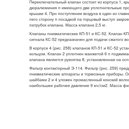
Переключательный клапан состоит из корпуса 1, кр
дюралюминия п имеющего две уплотннтельиые прок
крышки 4. Прн поступлении воздуха в один из глав
пего сторону п посадкой па торцовый выступ закрое
патрубок клапана. Масса клапана 2,5 кг.
Клапаны пневматические КП-51 и КС-52. Клапан КП-
сигнала КС-52 предназначен для подачи сжатого во
В корпусе 4 (рис. 258) клапанов КП-51 и КС-52 уст
кольцом. Клапан 2 уплотнен манжетой 6 п поджима
клапана является рукоятка 8, установленная на осп 
Фильтр контакторный Э-114. Фильтр (рнс. 259) пре
пневматические аппараты и тормозные приборы. Он
шайбами 2 и 4 уложен промасленный конский волос 
наибольшее рабочее давление 9 кгс/см2. Масса фил