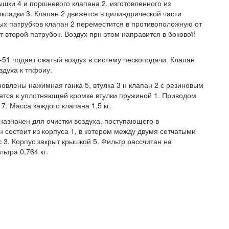
ышки 4 и поршневого клапана 2, изготовленного из
ладки 3. Клапан 2 движется в цилиндрической части
ных патрубков клапан 2 переместится в противоположную от
т второй патрубок. Воздух прн этом направится в бокової!
51 подает сжатый воздух в систему пескоподачи. Клапан
здуха к тпфоиу.
ановлены нажимная ганка 5, втулка 3 н клапан 2 с резиновым
ется к уплотняющей кромке втулки пружиной 1. Приводом
7. Масса каждого клапана 1,5 кг.
дназначен для очистки воздуха, поступающего в
 состоит из корпуса 1, в котором между двумя сетчатыми
3. Корпус закрыт крышкой 5. Фильтр рассчитан на
ьтра 0,764 кг.