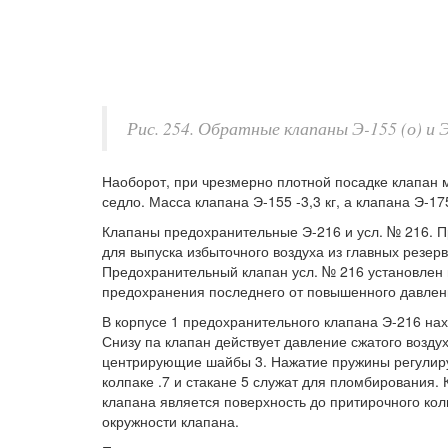
Рис. 254. Обратные клапаны Э-155 (о) и Э
Наоборот, при чрезмерно плотной посадке клапан м
седло. Масса клапана Э-155 -3,3 кг, а клапана Э-175
Клапаны предохранительные Э-216 и усл. № 216. П
для выпуска избыточного воздуха из главных резер
Предохранительный клапан усл. № 216 установлен 
предохранения последнего от повышенного давлен
В корпусе 1 предохранительного клапана Э-216 на
Снизу па клапан действует давление сжатого воздух
центрирующие шайбы 3. Нажатие пружины регулирую
колпаке .7 и стакане 5 служат для пломбирования
клапана является поверхность до притирочного ко
окружности клапана.