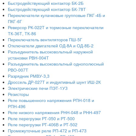
Быстродействующий контактор БК-2Б
Быстродействующий контактор БК-78Т
Переключатели кулачковые групповые ПКГ-4Б и
ПКГ-6Г
Реверсор РК-022Т и тормозные переключатели
ТК-36Т, ТК-86
Переключатель вентиляторов ПШ-5Г
Отключатели двигателей ОД-8А и ОД-8Б-2
Разъединитель высоковольтный наружной
установки РВН-004Т
Разъединитель высоковольтный однополюсный
РВО-007Т
Разрядник РМВУ-3,3
Дроссель ДР-027Т и индуктивный шунт ИШ-2К
Электрические печи ПЭТ-1УЗ
Резисторы
Реле повышенного напряжения РПН-018 и
РПН-496
Реле низкого напряжения РНН-048 и РНН-497
Реле перегрузки РТ-050 и РТ-500
Реле перегрузки РТ-406В и РТ-502
Промежуточные реле РП-472 и РП-473