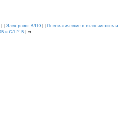
| |
Электровоз ВЛ10
| |
Пневматические стеклоочистители
0Б и СЛ-21Б
| ⇒