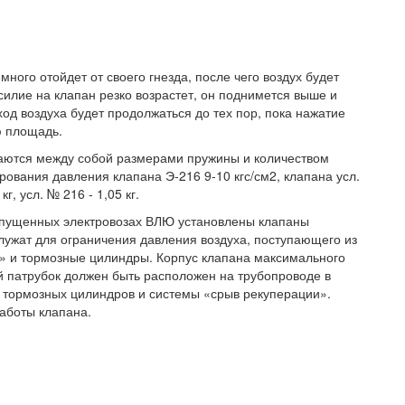
ного отойдет от своего гнезда, после чего воздух будет
илие на клапан резко возрастет, он поднимется выше и
ход воздуха будет продолжаться до тех пор, пока нажатие
ю площадь.
чаются между собой размерами пружины и количеством
ования давления клапана Э-216 9-10 кгс/см2, клапана усл.
г, усл. № 216 - 1,05 кг.
ыпущенных электровозах ВЛЮ установлены клапаны
лужат для ограничения давления воздуха, поступающего из
» и тормозные цилиндры. Корпус клапана максимального
й патрубок должен быть расположен на трубопроводе в
у тормозных цилиндров и системы «срыв рекуперации».
аботы клапана.