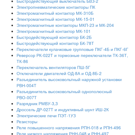
Быстродействующий выключатель БВЗ-2
Электропневматические контакторы ПК
Электромагнитный контактор МК-310Б
Электромагнитный контактор МК-15-01
Электромагнитные контакторы МКП-23 и МК-204
Электромагнитный контактор МК-101
Быстродействующий контактор БК-2Б
Быстродействующий контактор БК-78Т
Переключатели кулачковые групповые ПКГ-4Б и ПКГ-6Г
Реверсор РК-022Т и тормозные переключатели ТК-36Т,
ТК-86
Переключатель вентиляторов ПШ-5Г
Отключатели двигателей ОД-8А и ОД-8Б-2
Разъединитель высоковольтный наружной установки
РВН-004Т
Разъединитель высоковольтный однополюсный
РВО-007Т
Разрядник РМВУ-3,3
Дроссель ДР-027Т и индуктивный шунт ИШ-2К
Электрические печи ПЭТ-1УЗ
Резисторы
Реле повышенного напряжения РПН-018 и РПН-496
Реле низкого напряжения РНН-048 и РНН-497