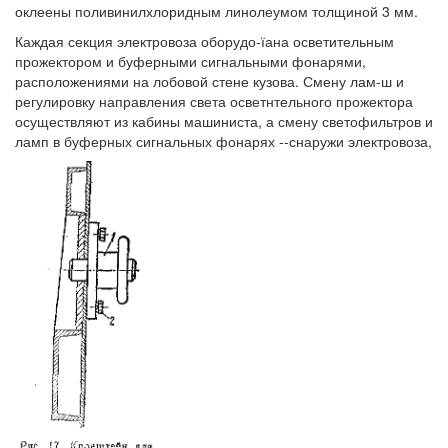
оклеены поливинилхлоридным линолеумом толщиной 3 мм.
Каждая секция электровоза оборудо-їана осветительным
прожектором и буферными сигнальными фонарями,
расположениями на лобовой стене кузова. Смену лам-ш и
регулировку направления света осветнтельного прожектора
осуществляют из кабины машиниста, а смену светофильтров и
ламп в буферных сигнальных фонарях --снаружи электровоза,