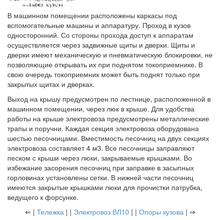
В машинном помещении расположены каркасы под
вспомогательные машины и аппаратуру. Проход в кузов
односторонний. Со стороны прохода доступ к аппаратам
осуществляется через задвижные щиты и дверки. Щиты и
дверки имеют механическую и пневматическую блокировки, не
позволяющие открывать их при поднятом токоприемнике. В
свою очередь токоприемник может быть поднят только при
закрытых щитах и дверках.
Выход на крышу предусмотрен по лестнице, расположенной в
машинном помещении, через люк в крыше. Для удобства
работы на крыше электровоза предусмотрены металлические
трапы и поручни. Каждая секция электровоза оборудована
шестью песочницами. Вместимость песочниц на двух секциях
электровоза составляет 4 м3. Все песочницы заправляют
песком с крыши через люки, закрываемые крышками. Во
избежание засорения песочниц при заправке в засыпных
горловинах установлены сетки. В нижней части песочниц
имеются закрытые крышками люки для прочистки патрубка,
ведущего к форсунке.
⇐ |
Тележка
| |
Электровоз ВЛ10
| |
Опоры кузова
| ⇒