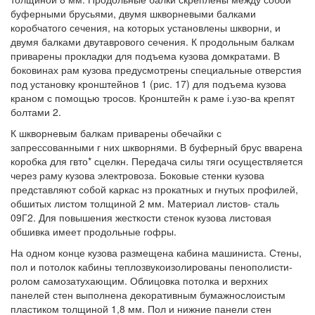
буферными брусьями, двумя шкворневыми балками
коробчатого сечения, на которых установлены шкворни, и
двумя балками двутаврового сечения. К продольным балкам
приварены прокладки для подъема кузова домкратами. В
боковинах рам кузова предусмотрены специальные отверстия
под установку кронштейнов 1 (рис. 17) для подъема кузова
краном с помощью тросов. Кронштейн к раме і.узо-ва крепят
болтами 2.
К шкворневым балкам приварены обечайки с
запрессованными г них шкворнями. В буферный брус вварена
коробка для гвто* сцелкн. Передача силы тяги осуществляется
через раму кузова электровоза. Боковые стенки кузова
представляют собой каркас нз прокатных и гнутых профилей,
обшитых листом толщиной 2 мм. Материал листов- сталь
09Г2. Для повышения жесткости стенок кузова листовая
обшивка имеет продольные гофры.
На одном конце кузова размещена кабина машиниста. Стены,
пол и потолок кабины теплозвукоизолированы пенополисти-
ролом самозатухающим. Облицовка потолка и верхних
панелей стен выполнена декоративным бумажнослоистым
пластиком толщиной 1,8 мм. Пол и нижние панели стен