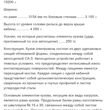
15200 »
Ширина:
по раме .......... 3154 мм по боковым стенкам.........3 100 »
Высота от уровня головки рельса до верха крыши
кабины.............. 4 250 »
Усилия, на которые рассчитаны элементы кузова {удар,
приложенный по оси автосцепки) ,..... 250 тс
Конструкция. Кузов электровоза состоит из двух одинаковых
секций обтекаемой формы, соединенных между собой
автосцепкой СА-3. Автосцепное устройство работает в
тяжелых условиях, что предопределяет интенсивный износ
контактирующих поверхностей. Между секциями имеется
переходный мостик. Каждая секция с одной кабиной
представляет собой цельнометаллическую конструкцию,
сваренную из прокатных и гнутых профилей и листов
углеродистой стали.
Основным элементом кузова, несущим все виды нагрузок,
является рама кузова. Продольные балки рамы изготовлены
из швеллеров № 16 и 30, связанных между собой листом
толщиной 8 мм. Продольные балки скреплены между собой