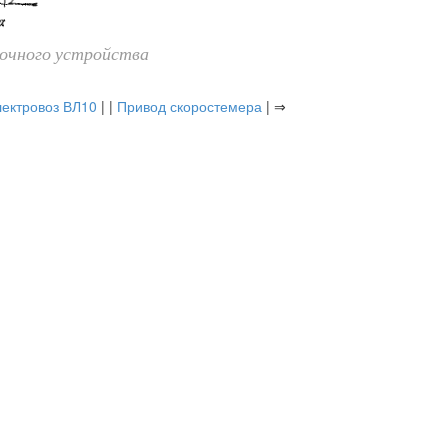
зочного устройства
ектровоз ВЛ10
| |
Привод скоростемера
| ⇒