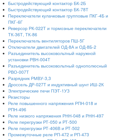
Быстродействующий контактор БК-2Б
Быстродействующий контактор БК-78Т
Переключатели кулачковые групповые ПКГ-4Б и
ПКГ-6Г
Реверсор РК-022Т и тормозные переключатели
ТК-36Т, ТК-86
Переключатель вентиляторов ПШ-5Г
Отключатели двигателей ОД-8А и ОД-8Б-2
Разъединитель высоковольтный наружной
установки РВН-004Т
Разъединитель высоковольтный однополюсный
РВО-007Т
Разрядник РМВУ-3,3
Дроссель ДР-027Т и индуктивный шунт ИШ-2К
Электрические печи ПЭТ-1УЗ
Резисторы
Реле повышенного напряжения РПН-018 и
РПН-496
Реле низкого напряжения РНН-048 и РНН-497
Реле перегрузки РТ-050 и РТ-500
Реле перегрузки РТ-406В и РТ-502
Промежуточные реле РП-472 и РП-473