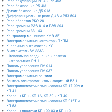
Реле рекуперации РР-4 и РР-498
Реле боксования РБ-4М
Датчик боксования ДБ-018
Дифференциальные реле Д-4В и РДЗ-504
Реле оборотов РКО-28
Реле времени РЭВ-814 и РЭВ-294
Реле времени 33-143
Контроллер машиниста КМЭ-8Е
Электромагнитные контакторы ТКПМ
Кнопочные выключатели КУ
Выключатель ВУ-223А
Штепсельное соединение и розетка
низковольтная РН-1
Панель управления ПУ-014
Панель управления ПУ-037
Электромагнитные вентили
Вентиль электромагнитный защитный ВЗ-1
Электропневматические клапаны КП-17-09А и
КП-41
Клапаны КП-1. КП-1А, КП-39 и КП-40
Электропневматические клапаны КП-016Т и
КП-53
Клапаны продувки КП-100-03 и КП-110