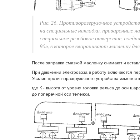
Рис. 26. Противоразгрузочное устройств
на специальные накладки, приваренные на
специальное резьбовое отверстие, соеди
90э, в которое вворачивают масленку для
После заправки смазкой масленку снимают и вставл
При двюкении электровоза в работу включаются пер
Усилие проти-воразгрузочного устройства изменяетс
где К - высота от уровня головки рельса до оси шар
до поперечной оси тележки.