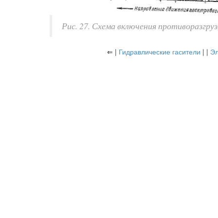
Рис. 27. Схема включения противоразгру
⇐ |
Гидравлические гасители
| |
Эл