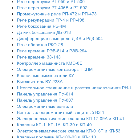
Реле перегрузки РТ-050 и РТ-500
Реле перегрузки РТ-406В и РТ-502
Промежуточные реле РП-472 и РП-473
Реле рекуперации РР-4 и РР-498
Реле боксования РБ-4М
Датчик боксования ДБ-018
Дифференциальные реле Д-4В и РДЗ-504
Реле оборотов РКО-28
Реле времени РЭВ-814 и РЭВ-294
Реле времени 33-143
Контроллер машиниста КМЭ-8Е
Электромагнитные контакторы ТКПМ
Кнопочные выключатели КУ
Выключатель ВУ-223А
Штепсельное соединение и розетка низковольтная РН-1
Панель управления ПУ-014
Панель управления ПУ-037
Электромагнитные вентили
Вентиль электромагнитный защитный ВЗ-1
Электропневматические клапаны КП-17-09А и КП-41
Клапаны КП-1. КП-1А, КП-39 и КП-40
Электропневматические клапаны КП-016Т и КП-53
Клапаны продувки КП-100-03 и КП-110