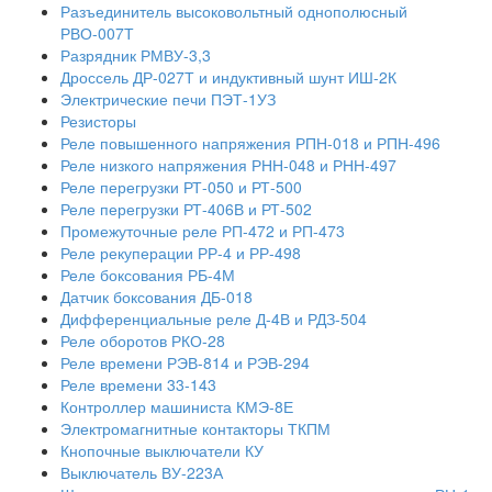
Разъединитель высоковольтный однополюсный
РВО-007Т
Разрядник РМВУ-3,3
Дроссель ДР-027Т и индуктивный шунт ИШ-2К
Электрические печи ПЭТ-1УЗ
Резисторы
Реле повышенного напряжения РПН-018 и РПН-496
Реле низкого напряжения РНН-048 и РНН-497
Реле перегрузки РТ-050 и РТ-500
Реле перегрузки РТ-406В и РТ-502
Промежуточные реле РП-472 и РП-473
Реле рекуперации РР-4 и РР-498
Реле боксования РБ-4М
Датчик боксования ДБ-018
Дифференциальные реле Д-4В и РДЗ-504
Реле оборотов РКО-28
Реле времени РЭВ-814 и РЭВ-294
Реле времени 33-143
Контроллер машиниста КМЭ-8Е
Электромагнитные контакторы ТКПМ
Кнопочные выключатели КУ
Выключатель ВУ-223А