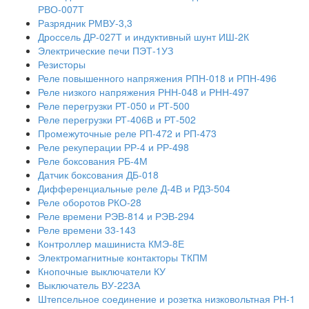
РВО-007Т
Разрядник РМВУ-3,3
Дроссель ДР-027Т и индуктивный шунт ИШ-2К
Электрические печи ПЭТ-1УЗ
Резисторы
Реле повышенного напряжения РПН-018 и РПН-496
Реле низкого напряжения РНН-048 и РНН-497
Реле перегрузки РТ-050 и РТ-500
Реле перегрузки РТ-406В и РТ-502
Промежуточные реле РП-472 и РП-473
Реле рекуперации РР-4 и РР-498
Реле боксования РБ-4М
Датчик боксования ДБ-018
Дифференциальные реле Д-4В и РДЗ-504
Реле оборотов РКО-28
Реле времени РЭВ-814 и РЭВ-294
Реле времени 33-143
Контроллер машиниста КМЭ-8Е
Электромагнитные контакторы ТКПМ
Кнопочные выключатели КУ
Выключатель ВУ-223А
Штепсельное соединение и розетка низковольтная РН-1