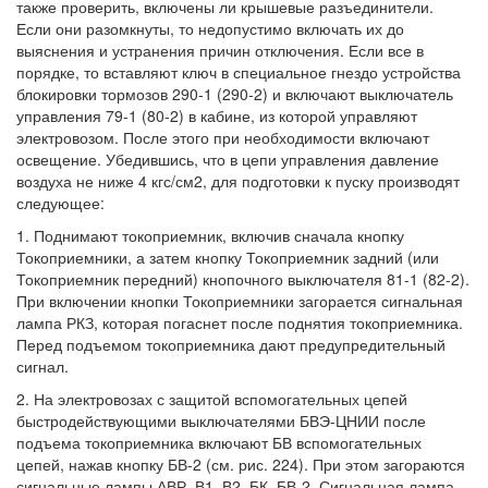
также проверить, включены ли крышевые разъединители.
Если они разомкнуты, то недопустимо включать их до
выяснения и устранения причин отключения. Если все в
порядке, то вставляют ключ в специальное гнездо устройства
блокировки тормозов 290-1 (290-2) и включают выключатель
управления 79-1 (80-2) в кабине, из которой управляют
электровозом. После этого при необходимости включают
освещение. Убедившись, что в цепи управления давление
воздуха не ниже 4 кгс/см2, для подготовки к пуску производят
следующее:
1. Поднимают токоприемник, включив сначала кнопку
Токоприемники, а затем кнопку Токоприемник задний (или
Токоприемник передний) кнопочного выключателя 81-1 (82-2).
При включении кнопки Токоприемники загорается сигнальная
лампа РКЗ, которая погаснет после поднятия токоприемника.
Перед подъемом токоприемника дают предупредительный
сигнал.
2. На электровозах с защитой вспомогательных цепей
быстродействующими выключателями БВЭ-ЦНИИ после
подъема токоприемника включают БВ вспомогательных
цепей, нажав кнопку БВ-2 (см. рис. 224). При этом загораются
сигнальные лампы АВР, В1, В2, БК, БВ-2. Сигнальная лампа