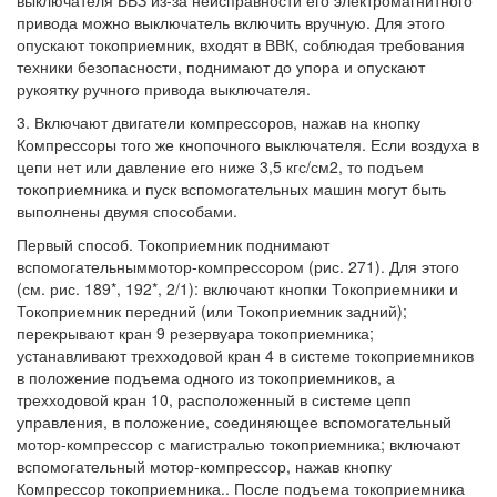
выключателя БВЗ из-за неисправности его электромагнитного
привода можно выключатель включить вручную. Для этого
опускают токоприемник, входят в ВВК, соблюдая требования
техники безопасности, поднимают до упора и опускают
рукоятку ручного привода выключателя.
3. Включают двигатели компрессоров, нажав на кнопку
Компрессоры того же кнопочного выключателя. Если воздуха в
цепи нет или давление его ниже 3,5 кгс/см2, то подъем
токоприемника и пуск вспомогательных машин могут быть
выполнены двумя способами.
Первый способ. Токоприемник поднимают
вспомогательныммотор-компрессором (рис. 271). Для этого
(см. рис. 189*, 192*, 2/1): включают кнопки Токоприемники и
Токоприемник передний (или Токоприемник задний);
перекрывают кран 9 резервуара токоприемника;
устанавливают трехходовой кран 4 в системе токоприемников
в положение подъема одного из токоприемников, а
трехходовой кран 10, расположенный в системе цепп
управления, в положение, соединяющее вспомогательный
мотор-компрессор с магистралью токоприемника; включают
вспомогательный мотор-компрессор, нажав кнопку
Компрессор токоприемника.. После подъема токоприемника