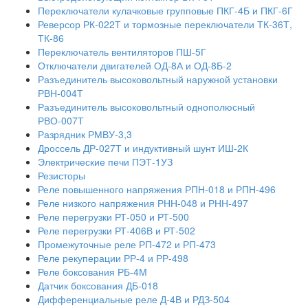
Переключатели кулачковые групповые ПКГ-4Б и ПКГ-6Г
Реверсор РК-022Т и тормозные переключатели ТК-36Т,
ТК-86
Переключатель вентиляторов ПШ-5Г
Отключатели двигателей ОД-8А и ОД-8Б-2
Разъединитель высоковольтный наружной установки
РВН-004Т
Разъединитель высоковольтный однополюсный
РВО-007Т
Разрядник РМВУ-3,3
Дроссель ДР-027Т и индуктивный шунт ИШ-2К
Электрические печи ПЭТ-1УЗ
Резисторы
Реле повышенного напряжения РПН-018 и РПН-496
Реле низкого напряжения РНН-048 и РНН-497
Реле перегрузки РТ-050 и РТ-500
Реле перегрузки РТ-406В и РТ-502
Промежуточные реле РП-472 и РП-473
Реле рекуперации РР-4 и РР-498
Реле боксования РБ-4М
Датчик боксования ДБ-018
Дифференциальные реле Д-4В и РДЗ-504