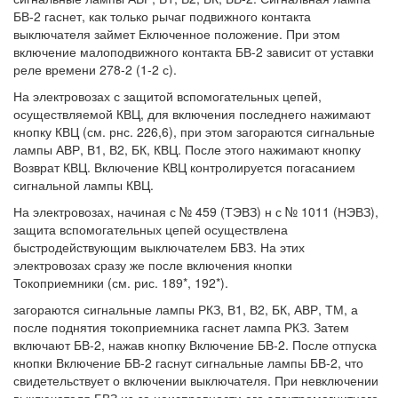
БВ-2 гаснет, как только рычаг подвижного контакта
выключателя займет Еключенное положение. При этом
включение малоподвижного контакта БВ-2 зависит от уставки
реле времени 278-2 (1-2 с).
На электровозах с защитой вспомогательных цепей,
осуществляемой КВЦ, для включения последнего нажимают
кнопку КВЦ (см. рнс. 226,6), при этом загораются сигнальные
лампы АВР, В1, В2, БК, КВЦ. После этого нажимают кнопку
Возврат КВЦ. Включение КВЦ контролируется погасанием
сигнальной лампы КВЦ.
На электровозах, начиная с № 459 (ТЭВЗ) н с № 1011 (НЭВЗ),
защита вспомогательных цепей осуществлена
быстродействующим выключателем БВЗ. На этих
электровозах сразу же после включения кнопки
Токоприемники (см. рис. 189*, 192*).
загораются сигнальные лампы РКЗ, В1, В2, БК, АВР, ТМ, а
после поднятия токоприемника гаснет лампа РКЗ. Затем
включают БВ-2, нажав кнопку Включение БВ-2. После отпуска
кнопки Включение БВ-2 гаснут сигнальные лампы БВ-2, что
свидетельствует о включении выключателя. При невключении