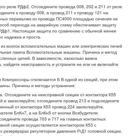
го реле РДф2. Отсоедините провода 008, 202 и 211 от реле
дините к проводу 008, а провод 211 к проводу 121 на
ных перемычек из провода ПС4000 площадью сечения не
пособ перехода на аварийную схему обеспечивает защиту
Дф1. Настоящая защита по сравнению с обычной менее
но надежна и проста.
 из кнопок вспомогательных машин или электрических печей
нальная лампа Вспомогательные машины. Причина и метод
сленных цепей. В зависимости, насколько важна
, найдите неисправность и устраните ее или не включайте
 Компрессоры отключается Б В одной из секций, при этом
шины. Причины и методы устранения:
а. Отсоедините на неисправной секции от контактора К55
й и заизолируйте; отсоедините провод 213 и подсоедините
ненный от контактора К53 провод 224 заизолируйте.
ателе БлКн7, а на БлКн5 от кнопки Возбудители
оедините провода 703 и 717 на главных контактных
вной секции осуществляется контактором К53 с
х резервуарах регулятором давления РгД1 головной секции.