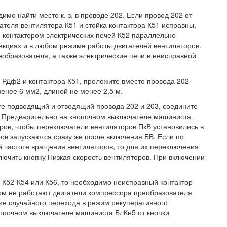
мо найти место к. з. в проводе 202. Если провод 202 от
теля вентилятора К51 и стойка контактора К51 исправны,
и контактором электрических печей К52 параллельно
секциях и в любом режиме работы двигателей вентиляторов.
еобразователя, а также электрические печи в неисправной
ле РДф2 и контактора К51, проложите вместо провода 202
нее 6 мм2, длиной не менее 2,5 м.
ите подводящий и отводящий провода 202 и 203, соедините
е. Предварительно на кнопочном выключателе машиниста
ров, чтобы переключатели вентиляторов ПкВ установились в
ов запускаются сразу же после включения БВ. Если по
й частоте вращения вентиляторов, то для их переключения
лючить кнопку Низкая скорость вентиляторов. При включении
 К52-К54 или К56, то необходимо неисправный контактор
том не работают двигатели компрессора преобразователя
ние случайного перехода в режим рекуперативного
нопочном выключателе машиниста БлКн5 от кнопки