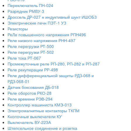
Переключатель ПН-024
Разрядник РМВУ-3
Дроссель ДР-027 н индуктивный шунт ИШОБЗ
Электрнческне печн ПЭТ-1 УЗ
Резисторы
РеЛе повышенного напряжения РПН496
Реле низкого напряжения РНН-497
Реле перегрузки РТ-500
Реле перегрузки РТ-502
Реле тока РТ-067
Промежуточные реле РП-280, РП-282 и РП-287
Реле рекуперации РР-498
Реле дифференциальной защиты РДЗ-068 и
РДЗ-068-01
Датчик боксования ДБ-018
Реле оборотов РКО-28
Реле времени РЭВ-294
Контроллер машиниста КМЭ-013
Электромагнитные контакторы ТКПМ
Кнопочные выключатели КУ
Выключатель ВУ-223А
Штепсельное соединение и розетка