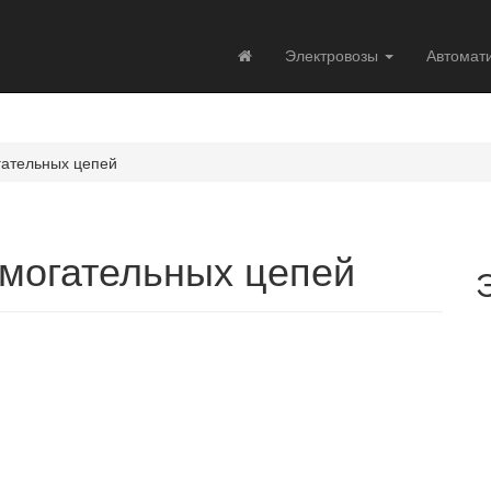
Электровозы
Автомат
гательных цепей
могательных цепей