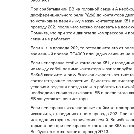
При срабатывании БВ на головной секции А необходи
дифференциального реле РДф2 до контактора двига
то установите перемычку между контакторами К51 
проводу 202, после чего можно следовать на всех 
Помните, что при этом двигатели компрессора и пр
секции не работают.
Если к. з. в проводе 202, то отсоедините его от ре
временный провод ПС4000 площадью сечения не ме
Если неисправна стойка контактора К51, отсоедин
их между собой помимо контактора и заизолируйт
БлКн5 включите кнопку Высокая скорость вентилято
соответствующее положение. Двигатели вентилятор
условиям ведения поезда можно работать на низко
необходимо сначала отключить БВ и после этого вк
БВ запускаются вентиляторы.
Если неисправны изоляционные стойки контакторов
исключить, отсоединив от него провода 202. При э
или одна из групп электрических печей. Во избежа
торможения при неисправном контакторе К53 на к
Возбудители отсоедините провод Э713.