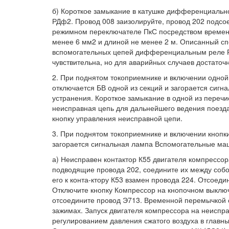
б) Короткое замыкание в катушке дифференциально
РДф2. Провод 008 заизолируйте, провод 202 подсое
режимном переключателе ПкС посредством времен
менее 6 мм2 и длиной не менее 2 м. Описанный с
вспомогательных цепей дифференциальным реле Р
чувствительна, но для аварийных случаев достаточ
2. При поднятом токоприемнике и включении одной
отключается БВ одной из секций и загорается сиг
устранения. Короткое замыкание в одной из перечи
неисправная цепь для дальнейшего ведения поезда
кнопку управления неисправной цепи.
3. При поднятом токоприемнике и включении кнопки
загорается сигнальная лампа Вспомогательные ма
а) Неисправен контактор К55 двигателя компрессор
подводящие провода 202, соедините их между собо
его к конта-ктору К53 взамен провода 224. Отсоеди
Отключите кнопку Компрессор на кнопочном выключ
отсоедините провод Э713. Временной перемычкой с
зажимах. Запуск двигателя компрессора на неиспра
регулированием давления сжатого воздуха в главны