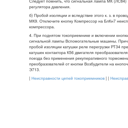
Следует помнить, что сигнальная лампа МК (ЛС84) 
регулятора давления.
б) Пробой изоляции и вследствие этого к. з. в пров
МК9. Отключите кнопку Компрессор на БлКн7 неисп
компрессора.
4. При поднятом токоприемнике и включении кнопки
сигнальной лампы Вспомогательные машины. Причи
пробой изоляции катушки реле перегрузки РТ34 пре
катушек контактора К56 двигателя преобразовател
поезда без применения рекуперативного торможен
преобразователей от кнопки Возбудители на кноп
Э713.
|
Неисправности цепей токоприемников
| |
Неисправ