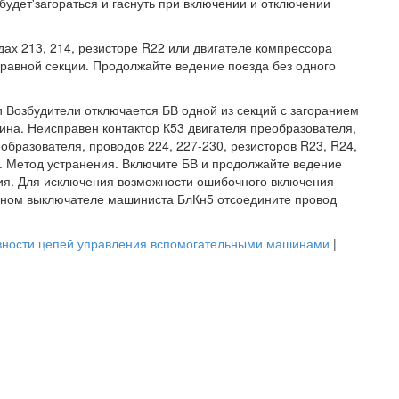
будет'загораться и гаснуть при включении и отключении
одах 213, 214, резисторе R22 или двигателе компрессора
равной секции. Продолжайте ведение поезда без одного
 Возбудители отключается БВ одной из секций с загоранием
на. Неисправен контактор К53 двигателя преобразователя,
образователя, проводов 224, 227-230, резисторов R23, R24,
я. Метод устранения. Включите БВ и продолжайте ведение
ия. Для исключения возможности ошибочного включения
очном выключателе машиниста БлКн5 отсоедините провод
ности цепей управления вспомогательными машинами
|