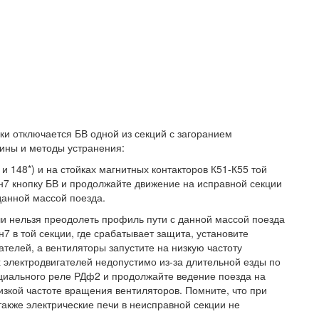
зки отключается БВ одной из секций с загоранием
ины и методы устранения:
 и 148*) и на стойках магнитных контакторов К51-К55 той
н7 кнопку БВ и продолжайте движение на исправной секции
данной массой поезда.
ли нельзя преодолеть профиль пути с данной массой поезда
7 в той секции, где срабатывает защита, установите
телей, а вентиляторы запустите на низкую частоту
 электродвигателей недопустимо из-за длительной езды по
циального реле РДф2 и продолжайте ведение поезда на
изкой частоте вращения вентиляторов. Помните, что при
также электрические печи в неисправной секции не