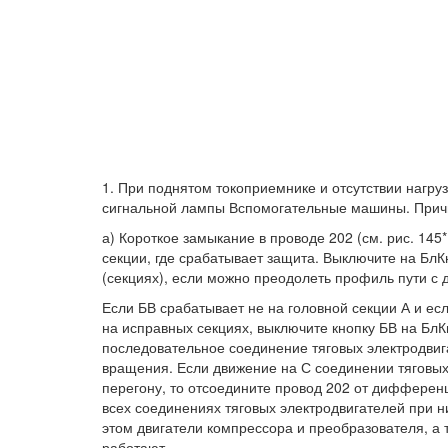
1. При поднятом токоприемнике и отсутствии нагру
сигнальной лампы Вспомогательные машины. Прич
а) Короткое замыкание в проводе 202 (см. рис. 145*
секции, где срабатывает защита. Выключите на БлК
(секциях), если можно преодолеть профиль пути с 
Если БВ срабатывает не на головной секции А и ес
на исправных секциях, выключите кнопку БВ на БлКн
последовательное соединение тяговых электродвига
вращения. Если движение на С соединении тяговых
перегону, то отсоедините провод 202 от дифферен
всех соединениях тяговых электродвигателей при н
этом двигатели компрессора и преобразователя, а 
работают.