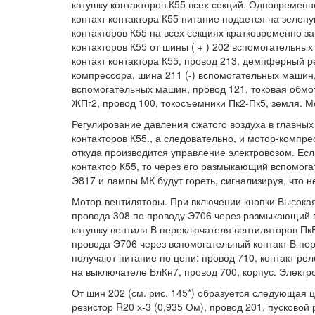
катушку контакторов К55 всех секций. Одновремен
контакт контактора К55 питание подается на зелену
контакторов К55 на всех секциях кратковременно 
контакторов К55 от шины ( + ) 202 вспомогательны
контакт контактора К55, провод 213, демпферный р
компрессора, шина 211 (-) вспомогательных машин
вспомогательных машин, провод 121, токовая обмот
ЖПг2, провод 100, токосъемники Пк2-Пк5, земля. М
Регулирование давления сжатого воздуха в главных 
контакторов К55., а следовательно, и мотор-компр
откуда производится управление электровозом. Есл
контактор К55, то через его размыкающий вспомога
Э817 и лампы МК будут гореть, сигнализируя, что 
Мотор-вентиляторы. При включении кнопки Высокая,
провода 308 по проводу Э706 через размыкающий в
катушку вентиля В переключателя вентиляторов ПкВ
провода Э706 через вспомогательный контакт В пер
получают питание по цепи: провод 710, контакт рел
на выключателе БлКн7, провод 700, корпус. Элект
От шин 202 (см. рис. 145*) образуется следующая 
резистор R20 х-3 (0,935 Ом), провод 201, пусково