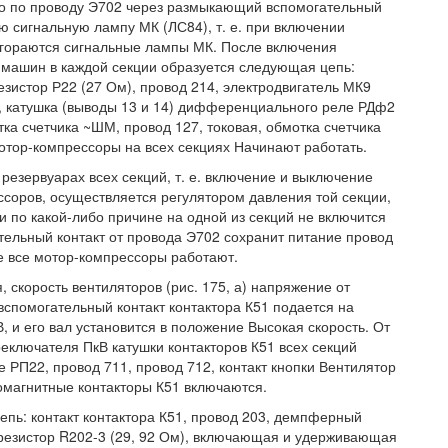
но по проводу Э702 через размыкающий вспомогательный
ю сигнальную лампу МК (ЛС84), т. е. при включении
загораются сигнальные лампы МК. После включения
х машин в каждой секции образуется следующая цепь:
езистор Р22 (27 Ом), провод 214, электродвигатель МК9
, катушка (выводы 13 и 14) дифференциального реле РДф2
ка счетчика ~ШМ, провод 127, токовая, обмотка счетчика
отор-компрессоры на всех секциях Начинают работать.
резервуарах всех секций, т. е. включение и выключение
ессоров, осуществляется регулятором давления той секции,
и по какой-либо причине на одной из секций не включится
тельный контакт от провода Э702 сохранит питание провод
не все мотор-компрессоры работают.
 скорость вентиляторов (рис. 175, а) напряжение от
спомогательный контакт контактора К51 подается на
, и его вал установится в положение Высокая скорость. От
еключателя ПкВ катушки контакторов К51 всех секций
е РП22, провод 711, провод 712, контакт кнопки Вентилятор
ромагнитные контакторы К51 включаются.
цепь: контакт контактора К51, провод 203, демпферный
й резистор R202-3 (29, 92 Ом), включающая и удерживающая