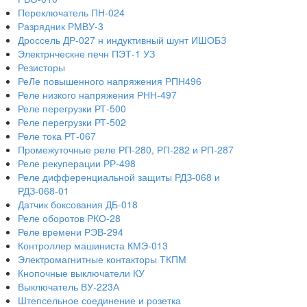
Переключатель ПН-024
Разрядник РМВУ-3
Дроссель ДР-027 н индуктивный шунт ИШОБЗ
Электрнческне печн ПЭТ-1 УЗ
Резисторы
РеЛе повышенного напряжения РПН496
Реле низкого напряжения РНН-497
Реле перегрузки РТ-500
Реле перегрузки РТ-502
Реле тока РТ-067
Промежуточные реле РП-280, РП-282 и РП-287
Реле рекуперации РР-498
Реле дифференциальной защиты РДЗ-068 и
РДЗ-068-01
Датчик боксования ДБ-018
Реле оборотов РКО-28
Реле времени РЭВ-294
Контроллер машиниста КМЭ-013
Электромагнитные контакторы ТКПМ
Кнопочные выключатели КУ
Выключатель ВУ-223А
Штепсельное соединение и розетка