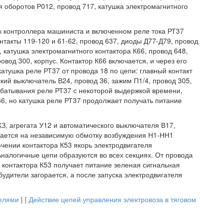
ля оборотов Р012, провод 717, катушка электромагнитного
к контроллера машиниста и включенном реле тока РТ37
контакты 119-120 и 61-62, провод 637, диоды Д77-Д79, провод
 катушка электромагнитного контактора К66, провод 648,
овод 300, корпус. Контактор К66 включается, и через его
атушка реле РТ37 от провода 18 по цепи: главный контакт
ский выключатель В24, провод 36, зажим П1/4, провод 305,
батывания реле РТ37 с некоторой выдержкой времени,
6, но катушка реле РТ37 продолжает получать питание
З, агрегата У12 и автоматического выключателя В17,
дается на независимую обмотку возбуждения Н1-НН1
чении контактора К53 якорь электродвигателя
Аналогичные цепи образуются во всех секциях. От провода
контактора К53 получает питание зеленая сигнальная
будители загорается, а после запуска электродвигателя
елями
| |
Действие цепей управления электровоза в тяговом