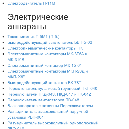
Электродвигатель П-11М
Электрические
аппараты
Токоприемник Т-5М1 (П-5.)
Быстродействующий выключатель БВП-5-02
Электропневматнческне контакторы ПК
Электромагнитные контакторы МК-ЗГбА н
МК-310В
Электромагнитный контактор МК-15-01
Электромагнитные контакторы МКП-23Д и
МКП-23Е
Быстродействующий контактор БК-78Т
Переключатель кулачковый групповой ПКГ-040
Переключатели ПКД-043, ПКД-047 и ТК-042
Переключатель вентиляторов ПВ-048
Блок аппаратов с ножевым Переключателем
Разъединитель высоковольтный наружной
установки РВН-004Т
Разъединитель высоковольтный однополюсный
РВО-010