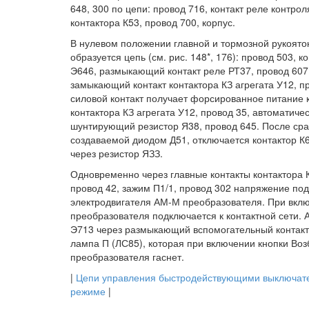
648, 300 по цепи: провод 716, контакт реле контро
контактора К53, провод 700, корпус.
В нулевом положении главной и тормозной рукоято
образуется цепь (см. рис. 148*, 176): провод 503, 
Э646, размыкающий контакт реле РТ37, провод 607,
замыкающий контакт контактора КЗ агрегата У12, пр
силовой контакт получает форсированное питание к
контактора КЗ агрегата У12, провод 35, автоматиче
шунтирующий резистор Я38, провод 645. После сра
создаваемой диодом Д51, отключается контактор К6
через резистор ЯЗЗ.
Одновременно через главные контакты контактора К
провод 42, зажим П1/1, провод 302 напряжение по
электродвигателя АМ-М преобразователя. При вклю
преобразователя подключается к контактной сети. 
Э713 через размыкающий вспомогательный контакт 
лампа П (ЛС85), которая при включении кнопки Воз
преобразователя гаснет.
|
Цепи управления быстродействующими выключат
режиме
|