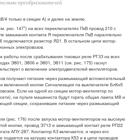
ателями преобразователей
/4 только в секции А) и далее на землю.
. рис. 147*) на всех переключателях ПкВ провод 210 с
сле замыкания контакта Я переключателя ПкВ параллельно
6 подключается резистор Я21. В остальном цепи мотор-
ионных электровозов.
м работы после срабатывания токовых реле РТЗЗ на всех
одах Э801, Э806 и Э801, Э811 (см. рис. 175) гаснут
ельствует о включении электродвигателей вентиляторов.
ров получают питание через размыкающий вспомогательный
при включенной кнопке Сигнализация па выключателе БлКн5
ровозом. Если на одной из секции мотор-вентилятор по
 сети), на пульте машиниста будут гореть общая лампа МВ и
ующей секции, сохранившие питание через размыкающий
и (рис. 176) после запуска мотор-вентиляторов на высокую
этой кнопки, провод Э713 и замыкающий контакт реле РП22
гата АПУ-287. Контактор КЗ включается, и через его
подается на катушку контактора К53 и в цепи проводов