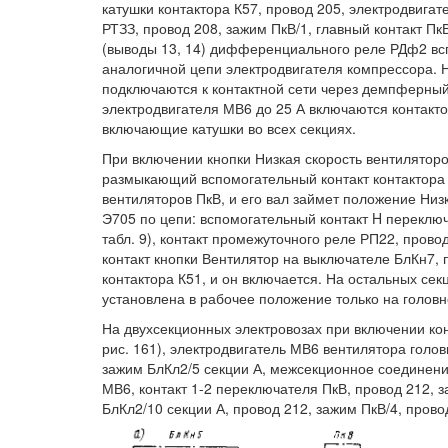
катушки контактора К57, провод 205, электродвигат
РТЗЗ, провод 208, зажим ПкВ/1, главный контакт П
(выводы 13, 14) дифференциального реле РДф2 вс
аналогичной цепи электродвигателя компрессора. 
подключаются к контактной сети через демпферный 
электродвигателя МВ6 до 25 А включаются контакт
включающие катушки во всех секциях.
При включении кнопки Низкая скорость вентиляторов
размыкающий вспомогательный контакт контактора 
вентиляторов ПкВ, и его вал займет положение Низк
Э705 по цепи: вспомогательный контакт H переключ
табл. 9), контакт промежуточного реле РП22, прово
контакт кнопки Вентилятор на выключателе БлКн7, 
контактора К51, и он включается. На остальных сек
установлена в рабочее положение только на головн
На двухсекционных электровозах при включении ко
рис. 161), электродвигатель МВ6 вентилятора голов
зажим БлКл2/5 секции А, межсекционное соединение
МВ6, контакт 1-2 переключателя ПкВ, провод 212, 
БлКл2/10 секции А, провод 212, зажим ПкВ/4, прово