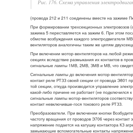
Рис. 176. Схема управления электродвиг
(провода 212 и 211 соединены вместе на зажиме ПкВ
При формировании трехсекционных электровозов (см
зажима 5 переставляется на зажим 6. При этом по
обмотке возбуждения каждого электродвигателя МВ
вентиляторов аналогичны таким же цепям двухсекц
При включении мотор-вентиляторов на любой режи
секциях вследствие размыкания их контактов в пров
сигнальные лампы 1МВ, 2МВ, ЗМВ и МВ, что свидет
Сигнальные лампы до включения мотор-вентилято
контакт реле РТЗЗ своей секции от провода Э801 
той секции, откуда производится управление элект
какой-либо причине не работает (не подключился к
сигнальные лампы мотор-вентиляторов соответств
контакт невключивше-гося токового реле РТЗЗ.
Преобразователи. При включении кнопки Возбудител
частоту вращения от проводов Э706 через контакт 
напряжение подается на катушку контактора КЗ агре
замыкающие вспомогательные контакты напряжение 