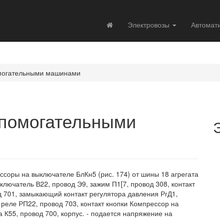
Электровозы
Автомат
могательными машинами
спомогательными
соры на выключателе БлКн5 (рис. 174) от шины 18 агрегата
ыключатель В22, провод Э9, зажим П1[7, провод 308, контакт
 701, замыкающий контакт регулятора давления РгД1,
реле РП22, провод 703, контакт кнопки Компрессор на
 К55, провод 700, корпус. - подается напряжение на