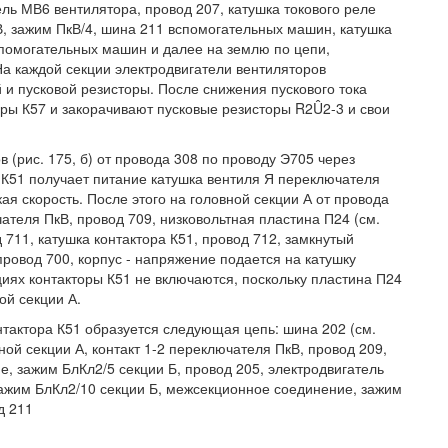
ель МВ6 вентилятора, провод 207, катушка токового реле
кВ, зажим ПкВ/4, шина 211 вспомогательных машин, катушка
помогательных машин и далее на землю по цепи,
На каждой секции электродвигатели вентиляторов
и пусковой резисторы. После снижения пускового тока
оры К57 и закорачивают пусковые резисторы R2Û2-3 и свои
 (рис. 175, б) от провода 308 по проводу Э705 через
К51 получает питание катушка вентиля Я переключателя
ая скорость. После этого на головной секции А от провода
ателя ПкВ, провод 709, низковольтная пластина П24 (см.
д 711, катушка контактора К51, провод 712, замкнутый
провод 700, корпус - напряжение подается на катушку
циях контакторы К51 не включаются, поскольку пластина П24
ой секции А.
нтактора К51 образуется следующая цепь: шина 202 (см.
ной секции А, контакт 1-2 переключателя ПкВ, провод 209,
, зажим БлКл2/5 секции Б, провод 205, электродвигатель
зажим БлКл2/10 секции Б, межсекционное соединение, зажим
д 211