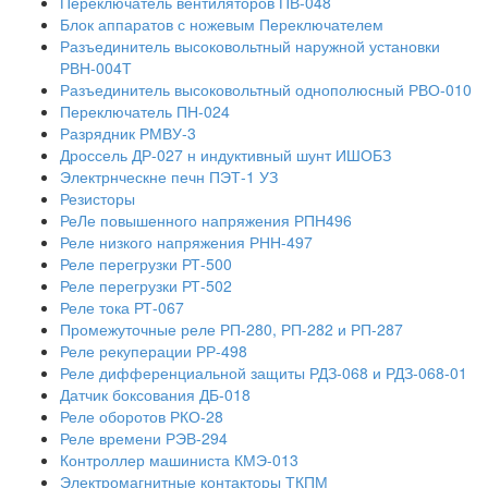
Переключатель вентиляторов ПВ-048
Блок аппаратов с ножевым Переключателем
Разъединитель высоковольтный наружной установки
РВН-004Т
Разъединитель высоковольтный однополюсный РВО-010
Переключатель ПН-024
Разрядник РМВУ-3
Дроссель ДР-027 н индуктивный шунт ИШОБЗ
Электрнческне печн ПЭТ-1 УЗ
Резисторы
РеЛе повышенного напряжения РПН496
Реле низкого напряжения РНН-497
Реле перегрузки РТ-500
Реле перегрузки РТ-502
Реле тока РТ-067
Промежуточные реле РП-280, РП-282 и РП-287
Реле рекуперации РР-498
Реле дифференциальной защиты РДЗ-068 и РДЗ-068-01
Датчик боксования ДБ-018
Реле оборотов РКО-28
Реле времени РЭВ-294
Контроллер машиниста КМЭ-013
Электромагнитные контакторы ТКПМ