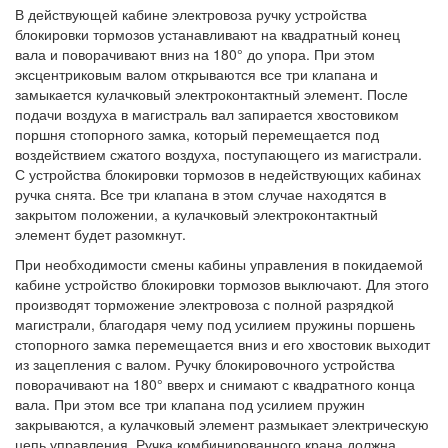
В действующей кабине электровоза ручку устройства
блокировки тормозов устанавливают на квадратный конец
вала и поворачивают вниз на 180° до упора. При этом
эксцентриковым валом открываются все три клапана и
замыкается кулачковый электроконтактный элемент. После
подачи воздуха в магистраль вал запирается хвостовиком
поршня стопорного замка, который перемещается под
воздействием сжатого воздуха, поступающего из магистрали.
С устройства блокировки тормозов в недействующих кабинах
ручка снята. Все три клапана в этом случае находятся в
закрытом положении, а кулачковый электроконтактный
элемент будет разомкнут.
При необходимости смены кабины управления в покидаемой
кабине устройство блокировки тормозов выключают. Для этого
производят торможение электровоза с полной разрядкой
магистрали, благодаря чему под усилием пружины поршень
стопорного замка перемещается вниз и его хвостовик выходит
из зацепления с валом. Ручку блокировочного устройства
поворачивают на 180° вверх и снимают с квадратного конца
вала. При этом все три клапана под усилием пружин
закрываются, а кулачковый элемент размыкает электрическую
цепь управления. Ручка комбинированного крана должна