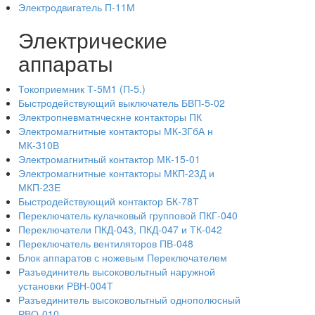
Электродвигатель П-11М
Электрические
аппараты
Токоприемник Т-5М1 (П-5.)
Быстродействующий выключатель БВП-5-02
Электропневматнческне контакторы ПК
Электромагнитные контакторы МК-ЗГбА н
МК-310В
Электромагнитный контактор МК-15-01
Электромагнитные контакторы МКП-23Д и
МКП-23Е
Быстродействующий контактор БК-78Т
Переключатель кулачковый групповой ПКГ-040
Переключатели ПКД-043, ПКД-047 и ТК-042
Переключатель вентиляторов ПВ-048
Блок аппаратов с ножевым Переключателем
Разъединитель высоковольтный наружной
установки РВН-004Т
Разъединитель высоковольтный однополюсный
РВО-010