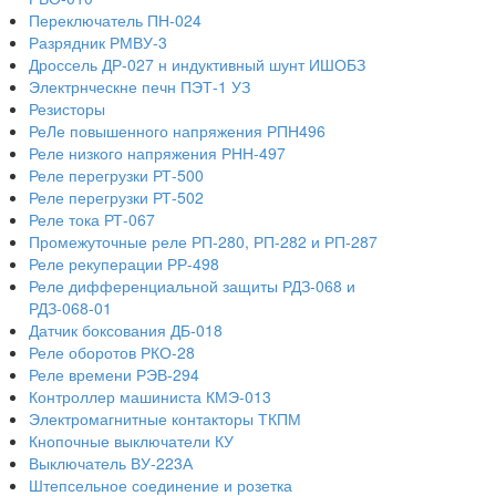
Переключатель ПН-024
Разрядник РМВУ-3
Дроссель ДР-027 н индуктивный шунт ИШОБЗ
Электрнческне печн ПЭТ-1 УЗ
Резисторы
РеЛе повышенного напряжения РПН496
Реле низкого напряжения РНН-497
Реле перегрузки РТ-500
Реле перегрузки РТ-502
Реле тока РТ-067
Промежуточные реле РП-280, РП-282 и РП-287
Реле рекуперации РР-498
Реле дифференциальной защиты РДЗ-068 и
РДЗ-068-01
Датчик боксования ДБ-018
Реле оборотов РКО-28
Реле времени РЭВ-294
Контроллер машиниста КМЭ-013
Электромагнитные контакторы ТКПМ
Кнопочные выключатели КУ
Выключатель ВУ-223А
Штепсельное соединение и розетка