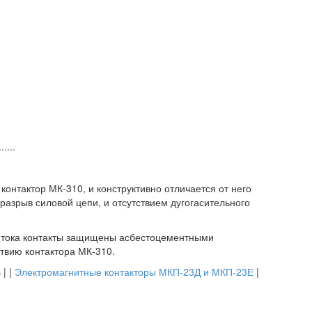
....
контактор МК-310, и конструктивно отличается от него
азрыв силовой цепи, и отсутствием дугогасительного
 тока контакты защищены асбестоцементными
твию контактора МК-310.
В
| |
Электромагнитные контакторы МКП-23Д и МКП-23Е
|