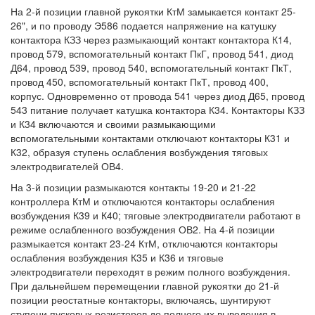
На 2-й позиции главной рукоятки КтМ замыкается контакт 25-
26", и по проводу Э586 подается напряжение на катушку
контактора КЗЗ через размыкающий контакт контактора К14,
провод 579, вспомогательный контакт ПкГ, провод 541, диод
Д64, провод 539, провод 540, вспомогательный контакт ПкТ,
провод 450, вспомогательный контакт ПкТ, провод 400,
корпус. Одновременно от провода 541 через диод Д65, провод
543 питание получает катушка контактора К34. Контакторы КЗЗ
и К34 включаются и своими размыкающими
вспомогательными контактами отключают контакторы К31 и
К32, образуя ступень ослабления возбуждения тяговых
электродвигателей ОВ4.
На 3-й позиции размыкаются контакты 19-20 и 21-22
контроллера КтМ и отключаются контакторы ослабления
возбуждения К39 и К40; тяговые электродвигатели работают в
режиме ослабленного возбуждения ОВ2. На 4-й позиции
размыкается контакт 23-24 КтМ, отключаются контакторы
ослабления возбуждения К35 и К36 и тяговые
электродвигатели переходят в режим полного возбуждения.
При дальнейшем перемещении главной рукоятки до 21-й
позиции реостатные контакторы, включаясь, шунтируют
ступени пусковых резисторов до полного их выведения в