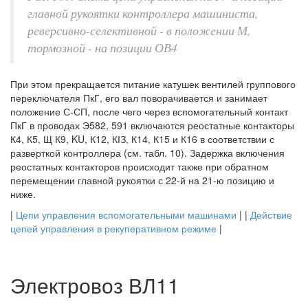
главной рукоятки контроллера машиниста,
реверсивно-селективной - в положении М,
тормозной - на позиции ОВ4
При этом прекращается питание катушек вентилей группового
переключателя ПкГ, его вал поворачивается и занимает
положение С-СП, после чего через вспомогательный контакт
ПкГ в проводах Э582, 591 включаются реостатные контакторы
К4, К5, Щ К9, KU, К12, КІЗ, К14, К15 и К16 в соответствии с
разверткой контроллера (см. табл. 10). Задержка включения
реостатных контакторов происходит также при обратном
перемещении главной рукоятки с 22-й на 21-ю позицию и
ниже.
|
Цепи управления вспомогательными машинами
| |
Действие
цепей управления в рекуперативном режиме
|
Электровоз ВЛ11