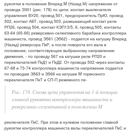
рукоятки в положение Вперед M (Назад М) напряжение от
провода Э301 (рис. 178) по цепи: контакт выключателя
управления ВУ20, провод 501, предохранитель ПрЮ, провод
502, контакт АБТ, провод 503, размыкающий контакт реле
РП26, провод 504, контакт КЭП13/5, 6, провод 505, контакты
63-64 (65-66) реверсивно-селективного барабана контроллера
машиниста, провод Э561 (Э562) - подается на катушку Вперед
{Назад) реверсора ПкР, а после поворота его вала в
положение, соответствующее выбранному направлению
движения, - по проводу 567 на катушки реле РП20 и
переключателей ПкД1 и ПкД2. От провода 502 через контакты
67-68 и 73-74 контроллера машиниста напряжение подается
по проводам Э563 и Э566 на катушки M тормозного
переключателя ПкТ и СП-П режимного пе-
Рис. 178. Схема цепи управления иа 1-й позиции
главной рукоятки контроллера машиниста и
реверсивио-селективиой в положении М
реключателя ПкС. При этом в нулевом положении главной
рукоятки контроллера машиниста валы переключателей ПкС и