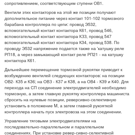
сопротивлением, соответствующим ступени ОВ1.
Вентили этих контакторов на этой же позиции получают
дополнительное питание через контакт 101-102 тормозного
барабана контроллера по цепи: провод Э532,
вспомогательный контакт контактора К61, провод 546,
вспомогательный контакт контактора КЗЗ, провод 547
вспомогательный контакт контактора К34, провод 538. По
проводу Э532 напряжение подается также на 'катушку реле
РП18, а через замыкающий контакт реле РП21 - на катушку
контактора К61.
Дальнейшее перемещение тормозной рукоятки приводит к
возбуждению вентилей следующих контакторов: на позиции
ОВ2- К35 и К36; на ОВЗ - К37 и К38, а на ОВ4 - К39 и К40. Для
перехода на СП соединение электродвигателей необходимо
тормозную, а затем главную рукоятку контроллера машиниста
сбросить на нулевые позиции, реверсивно-селективную
установить в положение M, а затем главной рукояткой
контроллера начать пуск электровоза на этом соединении.
Управление тяговыми электродвигателями на
последовательно-параллельном и параллельном
соединениях. При установке ревер-сивно-селективной