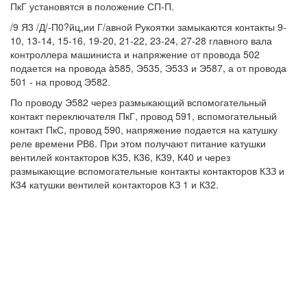
ПкГ установятся в положение СП-П.
/9 Я3 /Д/-П0?йц„ии Г/авной Рукоятки замыкаются контакты 9-
10, 13-14, 15-16, 19-20, 21-22, 23-24, 27-28 главного вала
контроллера машиниста и напряжение от провода 502
подается на провода à585, Э535, Э533 и Э587, а от провода
501 - на провод Э582.
По проводу Э582 через размыкающий вспомогательный
контакт переключателя ПкГ, провод 591, вспомогательный
контакт ПкС, провод 590, напряжение подается на катушку
реле времени РВ6. При этом получают питание катушки
вентилей контакторов К35, К36, К39, К40 и через
размыкающие вспомогательные контакты контакторов КЗЗ и
К34 катушки вентилей контакторов КЗ 1 и К32.