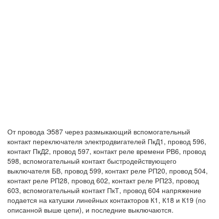
От провода Э587 через размыкающий вспомогательный
контакт переключателя электродвигателей ПкД1, провод 596,
контакт ПкД2, провод 597, контакт реле времени РВ6, провод
598, вспомогательный контакт быстродействующего
выключателя БВ, провод 599, контакт реле РП20, провод 504,
контакт реле РП28, провод 602, контакт реле РП23, провод
603, вспомогательный контакт ПкТ, провод 604 напряжение
подается на катушки линейных контакторов К1, К18 и К19 (по
описанной выше цепи), и последние выключаются.