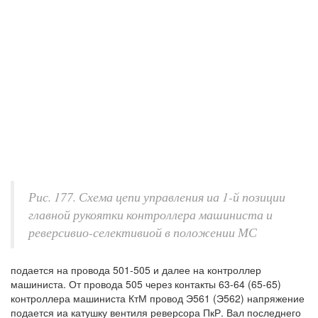
Рис. 177. Схема цепи управления иа 1-й позиции
главной рукоятки контроллера машиниста и
реверсивио-селективиой в положении МС
подается на провода 501-505 и далее на контроллер
машиниста. От провода 505 через контакты 63-64 (65-65)
контроллера машиниста КтМ провод Э561 (Э562) напряжение
подается иа катушку вентиля реверсора ПкР. Вал последнего