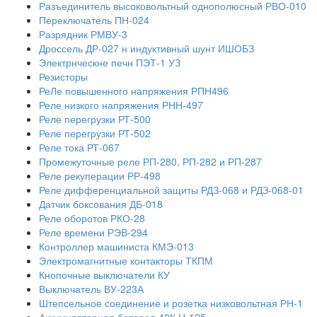
Разъединитель высоковольтный однополюсный РВО-010
Переключатель ПН-024
Разрядник РМВУ-3
Дроссель ДР-027 н индуктивный шунт ИШОБЗ
Электрнческне печн ПЭТ-1 УЗ
Резисторы
РеЛе повышенного напряжения РПН496
Реле низкого напряжения РНН-497
Реле перегрузки РТ-500
Реле перегрузки РТ-502
Реле тока РТ-067
Промежуточные реле РП-280, РП-282 и РП-287
Реле рекуперации РР-498
Реле дифференциальной защиты РДЗ-068 и РДЗ-068-01
Датчик боксования ДБ-018
Реле оборотов РКО-28
Реле времени РЭВ-294
Контроллер машиниста КМЭ-013
Электромагнитные контакторы ТКПМ
Кнопочные выключатели КУ
Выключатель ВУ-223А
Штепсельное соединение и розетка низковольтная РН-1