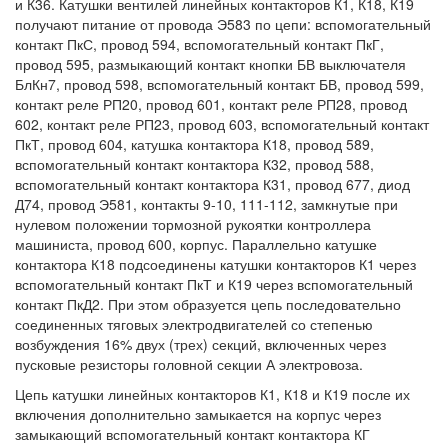
и К36. Катушки вентилей линейных контакторов К1, К18, К19
получают питание от провода Э583 по цепи: вспомогательный
контакт ПкС, провод 594, вспомогательный контакт ПкГ,
провод 595, размыкающий контакт кнопки БВ выключателя
БлКн7, провод 598, вспомогательный контакт БВ, провод 599,
контакт реле РП20, провод 601, контакт реле РП28, провод
602, контакт реле РП23, провод 603, вспомогательный контакт
ПкТ, провод 604, катушка контактора К18, провод 589,
вспомогательный контакт контактора К32, провод 588,
вспомогательный контакт контактора К31, провод 677, диод
Д74, провод Э581, контакты 9-10, 111-112, замкнутые при
нулевом положении тормозной рукоятки контроллера
машиниста, провод 600, корпус. Параллельно катушке
контактора К18 подсоединены катушки контакторов К1 через
вспомогательный контакт ПкТ и К19 через вспомогательный
контакт ПкД2. При этом образуется цепь последовательно
соединенных тяговых электродвигателей со степенью
возбуждения 16% двух (трех) секций, включенных через
пусковые резисторы головной секции А электровоза.
Цепь катушки линейных контакторов К1, К18 и К19 после их
включения дополнительно замыкается на корпус через
замыкающий вспомогательный контакт контактора КГ