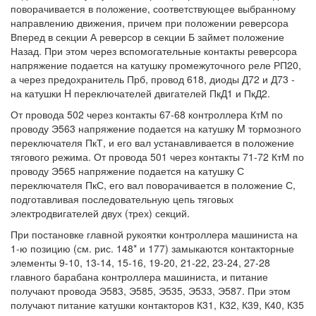
поворачивается в положение, соответствующее выбранному
направлению движения, причем при положении реверсора
Вперед в секции А реверсор в секции Б займет положение
Назад. При этом через вспомогательные контакты реверсора
напряжение подается на катушку промежуточного реле РП20,
а через предохранитель Прб, провод 618, диоды Д72 и Д73 -
на катушки H переключателей двигателей ПкД1 и ПкД2.
От провода 502 через контакты 67-68 контроллера КтМ по
проводу Э563 напряжение подается на катушку M тормозного
переключателя ПкТ, и его вал устанавливается в положение
тягового режима. От провода 501 через контакты 71-72 КтМ по
проводу Э565 напряжение подается на катушку С
переключателя ПкС, его вал поворачивается в положение С,
подготавливая последовательную цепь тяговых
электродвигателей двух (трех) секций.
При постановке главной рукоятки контроллера машиниста на
1-ю позицию (см. рис. 148* и 177) замыкаются контакторные
элементы 9-10, 13-14, 15-16, 19-20, 21-22, 23-24, 27-28
главного барабана контроллера машиниста, и питание
получают провода Э583, Э585, Э535, Э533, Э587. При этом
получают питание катушки контакторов К31, К32, К39, К40, К35