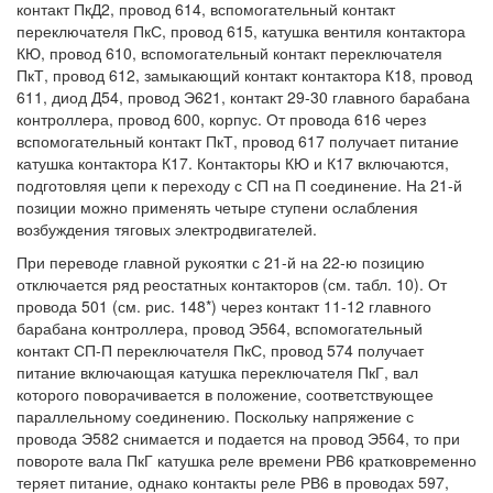
контакт ПкД2, провод 614, вспомогательный контакт
переключателя ПкС, провод 615, катушка вентиля контактора
КЮ, провод 610, вспомогательный контакт переключателя
ПкТ, провод 612, замыкающий контакт контактора К18, провод
611, диод Д54, провод Э621, контакт 29-30 главного барабана
контроллера, провод 600, корпус. От провода 616 через
вспомогательный контакт ПкТ, провод 617 получает питание
катушка контактора К17. Контакторы КЮ и К17 включаются,
подготовляя цепи к переходу с СП на П соединение. На 21-й
позиции можно применять четыре ступени ослабления
возбуждения тяговых электродвигателей.
При переводе главной рукоятки с 21-й на 22-ю позицию
отключается ряд реостатных контакторов (см. табл. 10). От
провода 501 (см. рис. 148*) через контакт 11-12 главного
барабана контроллера, провод Э564, вспомогательный
контакт СП-П переключателя ПкС, провод 574 получает
питание включающая катушка переключателя ПкГ, вал
которого поворачивается в положение, соответствующее
параллельному соединению. Поскольку напряжение с
провода Э582 снимается и подается на провод Э564, то при
повороте вала ПкГ катушка реле времени РВ6 кратковременно
теряет питание, однако контакты реле РВ6 в проводах 597,