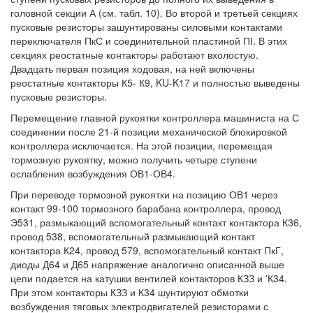
головной секции А (см. табл. 10). Во второй и третьей секциях
пусковые резисторы зашунтированы силовыми контактами
переключателя ПкС и соединительной пластиной ПІ. В этих
секциях реостатные контакторы работают вхолостую.
Двадцать первая позиция ходовая, на ней включены
реостатные контакторы К5- К9, KU-K17 и полностью выведены
пусковые резисторы.
Перемещение главной рукоятки контроллера машиниста на С
соединении после 21-й позиции механической блокировкой
контроллера исключается. На этой позиции, перемещая
тормозную рукоятку, можно получить четыре ступени
ослабления возбуждения ОВ1-ОВ4.
При переводе тормозной рукоятки на позицию ОВ1 через
контакт 99-100 тормозного барабана контроллера, провод
Э531, размыкающий вспомогательный контакт контактора К36,
провод 538, вспомогательный размыкающий контакт
контактора К24, провод 579, вспомогательный контакт ПкГ,
диоды Д64 и Д65 напряжение аналогично описанной выше
цепи подается на катушки вентилей контакторов КЗЗ и 'К34.
При этом контакторы КЗЗ и К34 шунтируют обмотки
возбуждения тяговых электродвигателей резисторами с