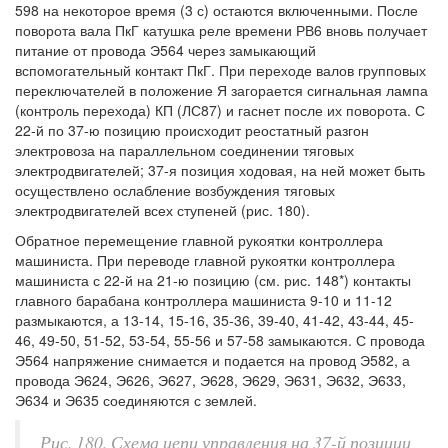
598 на некоторое время (3 с) остаются включенными. После
поворота вала ПкГ катушка реле времени РВ6 вновь получает
питание от провода Э564 через замыкающий
вспомогательный контакт ПкГ. При переходе валов групповых
переключателей в положение Я загорается сигнальная лампа
(контроль перехода) КП (ЛС87) и гаснет после их поворота. С
22-й по 37-ю позицию происходит реостатный разгон
электровоза на параллельном соединении тяговых
электродвигателей; 37-я позиция ходовая, на ней может быть
осуществлено ослабление возбуждения тяговых
электродвигателей всех ступеней (рис. 180).
Обратное перемещение главной рукоятки контроллера
машиниста. При переводе главной рукоятки контроллера
машиниста с 22-й на 21-ю позицию (см. рис. 148*) контакты
главного барабана контроллера машиниста 9-10 и 11-12
размыкаются, а 13-14, 15-16, 35-36, 39-40, 41-42, 43-44, 45-
46, 49-50, 51-52, 53-54, 55-56 и 57-58 замыкаются. С провода
Э564 напряжение снимается и подается на провод Э582, а
провода Э624, Э626, Э627, Э628, Э629, Э631, Э632, Э633,
Э634 и Э635 соединяются с землей.
Рис. 180. Схема цепи управления на 37-й позиции