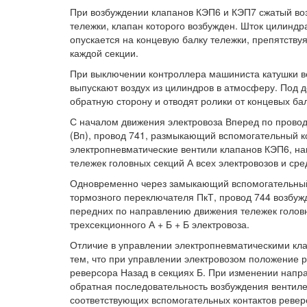
При возбуждении клапанов КЭП6 и КЭП7 сжатый воз
тележки, клапан которого возбужден. Шток цилиндра
опускается на концевую балку тележки, препятству
каждой секции.
При выключении контроллера машиниста катушки в
выпускают воздух из цилиндров в атмосферу. Под
обратную сторону и отводят ролики от концевых ба
С началом движения электровоза Вперед по прово
(Вп), провод 741, размыкающий вспомогательный к
электропневматические вентили клапанов КЭП6, 
тележек головных секций А всех электровозов и сре
Одновременно через замыкающий вспомогательный к
тормозного переключателя ПкТ, провод 744 возбу
передних по направлению движения тележек головн
трехсекционного А + Б + Б электровоза.
Отличие в управлении электропневматическими кл
тем, что при управлении электровозом положение р
реверсора Назад в секциях Б. При изменении напр
обратная последовательность возбуждения вентиле
соответствующих вспомогательных контактов ревер