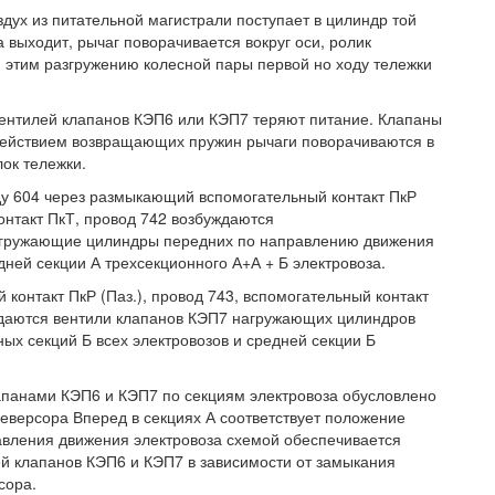
дух из питательной магистрали поступает в цилиндр той
 выходит, рычаг поворачивается вокруг оси, ролик
я этим разгружению колесной пары первой но ходу тележки
ентилей клапанов КЭП6 или КЭП7 теряют питание. Клапаны
 действием возвращающих пружин рычаги поворачиваются в
лок тележки.
ду 604 через размыкающий вспомогательный контакт ПкР
онтакт ПкТ, провод 742 возбуждаются
нагружающие цилиндры передних по направлению движения
дней секции А трехсекционного А+А + Б электровоза.
онтакт ПкР (Паз.), провод 743, вспомогательный контакт
ждаются вентили клапанов КЭП7 нагружающих цилиндров
ых секций Б всех электровозов и средней секции Б
апанами КЭП6 и КЭП7 по секциям электровоза обусловлено
еверсора Вперед в секциях А соответствует положение
авления движения электровоза схемой обеспечивается
й клапанов КЭП6 и КЭП7 в зависимости от замыкания
сора.