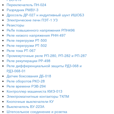
Переключатель ПН-024
Разрядник РМВУ-3
Дроссель ДР-027 н индуктивный шунт ИШОБЗ
Электрнческне печн ПЭТ-1 УЗ
Резисторы
РеЛе повышенного напряжения РПН496
Реле низкого напряжения РНН-497
Реле перегрузки РТ-500
Реле перегрузки РТ-502
Реле тока РТ-067
Промежуточные реле РП-280, РП-282 и РП-287
Реле рекуперации РР-498
Реле дифференциальной защиты РДЗ-068 и
РДЗ-068-01
Датчик боксования ДБ-018
Реле оборотов РКО-28
Реле времени РЭВ-294
Контроллер машиниста КМЭ-013
Электромагнитные контакторы ТКПМ
Кнопочные выключатели КУ
Выключатель ВУ-223А
Штепсельное соединение и розетка