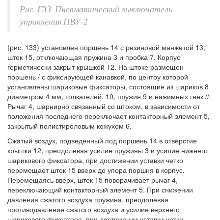
Рис. ГЗЗ. Пневматический выключатель
управления ПВУ-2
(рис. 133) установлен поршень 14 с резиновой манжетой 13,
шток 15, отключающая пружина 3 и пробка 7. Корпус
герметически закрыт крышкой 12. На штоке размещен
поршень / с фиксирующей канавкой, по центру которой
установлены шариковые фиксаторы, состоящие из шариков 8
диаметром 4 мм, толкателей. 10, пружин 9 и нажимных гаек //.
Рычаг 4, шарнирно связанный со штоком, в зависимости от
положения последнего переключает контакторный элемент 5,
закрытый полистироловым кожухом 6.
Сжатый воздух, подведенный под поршень 14 в отверстие
крышки 12, преодолевая усилие пружины 3 и усилие нижнего
шарикового фиксатора, при достижении уставки четко
перемещает шток 15 вверх до упора поршня в корпус.
Перемещаясь вверх, шток 15 поворачивает рычаг 4,
переключающий контакторный элемент 5. При снижении
давления сжатого воздуха пружина, преодолевая
противодавление сжатого воздуха и усилие верхнего
шарикового фиксатора, при достижении уставки четко