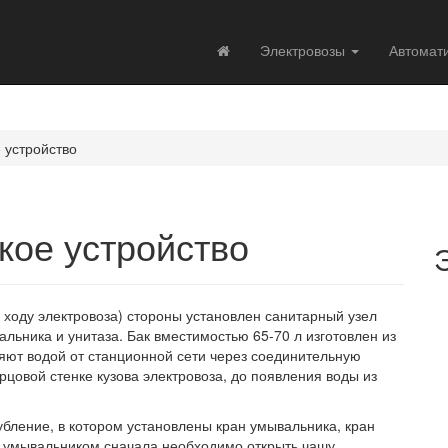
Электровозы
Автомат
 устройство
кое устройство
о ходу электровоза) стороны установлен санитарный узел
вальника и унитаза. Бак вместимостью 65-70 л изготовлен из
няют водой от станционной сети через соединительную
рцовой стенке кузова электровоза, до появления воды из
лубление, в котором установлены кран умывальника, кран
я умывальником сначала необходимо открыть чашу