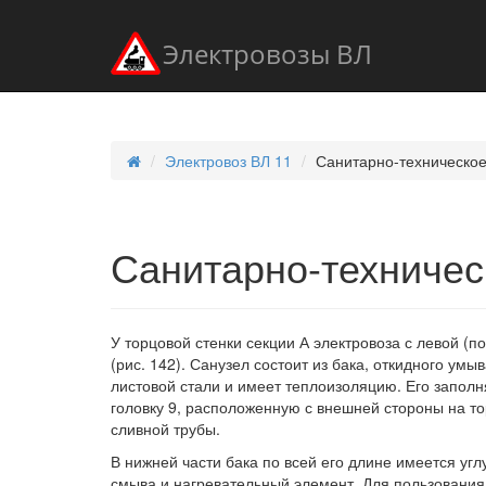
Электровозы ВЛ
Электровоз ВЛ 11
Санитарно-техническое
Санитарно-техничес
У торцовой стенки секции А электровоза с левой (п
(рис. 142). Санузел состоит из бака, откидного умы
листовой стали и имеет теплоизоляцию. Его запол
головку 9, расположенную с внешней стороны на то
сливной трубы.
В нижней части бака по всей его длине имеется уг
смыва и нагревательный элемент. Для пользовани