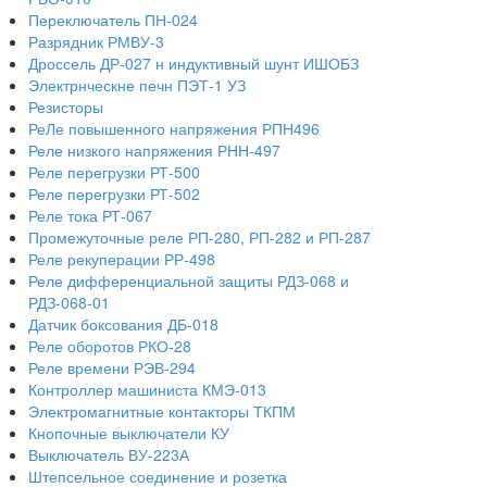
Переключатель ПН-024
Разрядник РМВУ-3
Дроссель ДР-027 н индуктивный шунт ИШОБЗ
Электрнческне печн ПЭТ-1 УЗ
Резисторы
РеЛе повышенного напряжения РПН496
Реле низкого напряжения РНН-497
Реле перегрузки РТ-500
Реле перегрузки РТ-502
Реле тока РТ-067
Промежуточные реле РП-280, РП-282 и РП-287
Реле рекуперации РР-498
Реле дифференциальной защиты РДЗ-068 и
РДЗ-068-01
Датчик боксования ДБ-018
Реле оборотов РКО-28
Реле времени РЭВ-294
Контроллер машиниста КМЭ-013
Электромагнитные контакторы ТКПМ
Кнопочные выключатели КУ
Выключатель ВУ-223А
Штепсельное соединение и розетка