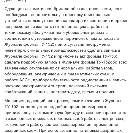
Сдающая локомотивная бригада обязана: произвести, если
необходимо, дополнительную проверку неисправных
устройств с целью уточнения характера их состояния и причин
повреждения; закончить выполнение цикла работ по
техническому обслуживанию и уборке электровоза в
соответствии с утвержденным перечнем, о чем записать в
Журнале формы ТУ-152; при отсутствии инструмента,
инвентаря, сигнальных принадлежностей сделать запись в
Журнале формы ТУ-152 и приложить акт формы ТУ-156;
сделать подробную запись в Журнале формы ТУ-152обо всех
замеченных отклонениях от нормальной работы узлов,
оборудования, электрических и пневматических схем, о
работе АЛСН, приборов бдительности радиостанции и запись
расхода электрической энергии, показаний счетчика
срабатываний защиты; поставить дату, время и подпись.
Машинист, сдающий электровоз, помимо записи в Журнале
ТУ-152, должен устно подробно проинформировать
принимающую локомотивную бригаду о всех неисправностях
и замеченных признаках ненормальной работы электровоза,
включении в работу систем резервирования, применении
аварийных схем. При использовании нетиповых аварийных