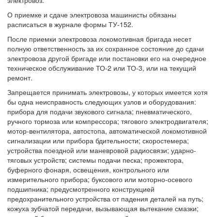
электровоз.
О приемке и сдаче электровоза машинисты обязаны
расписаться в журнале формы ТУ-152.
После приемки электровоза локомотивная бригада несет
полную ответственность за их сохранное состояние до сдачи
электровоза другой бригаде или постановки его на очередное
техническое обслуживание ТО-2 или ТО-3, или на текущий
ремонт.
Запрещается принимать электровозы, у которых имеется хотя
бы одна неисправность следующих узлов и оборудования:
прибора для подачи звукового сигнала; пневматического,
ручного тормоза или компрессора; тягового электродвигателя;
мотор-вентилятора, автостопа, автоматической локомотивной
сигнализации или прибора бдительности; скоростемера;
устройства поездной или маневровой радиосвязи; ударно-
тяговых устройств; системы подачи песка; прожектора,
буферного фонаря, освещения, контрольного или
измерительного прибора; буксового или моторно-осевого
подшипника; предусмотренного конструкцией
предохранительного устройства от падения деталей на путь;
кожуха зубчатой передачи, вызывающая вытекание смазки;