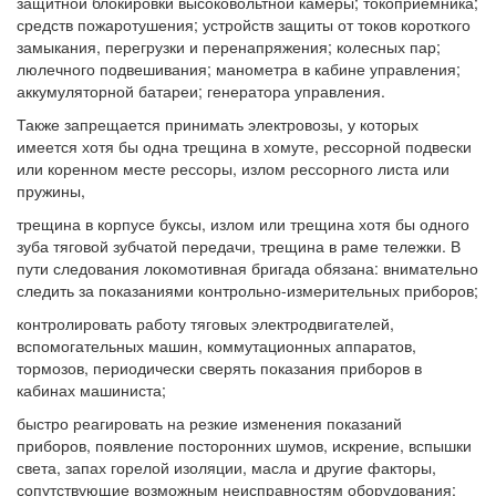
защитной блокировки высоковольтной камеры; токоприемника;
средств пожаротушения; устройств защиты от токов короткого
замыкания, перегрузки и перенапряжения; колесных пар;
люлечного подвешивания; манометра в кабине управления;
аккумуляторной батареи; генератора управления.
Также запрещается принимать электровозы, у которых
имеется хотя бы одна трещина в хомуте, рессорной подвески
или коренном месте рессоры, излом рессорного листа или
пружины,
трещина в корпусе буксы, излом или трещина хотя бы одного
зуба тяговой зубчатой передачи, трещина в раме тележки. В
пути следования локомотивная бригада обязана: внимательно
следить за показаниями контрольно-измерительных приборов;
контролировать работу тяговых электродвигателей,
вспомогательных машин, коммутационных аппаратов,
тормозов, периодически сверять показания приборов в
кабинах машиниста;
быстро реагировать на резкие изменения показаний
приборов, появление посторонних шумов, искрение, вспышки
света, запах горелой изоляции, масла и другие факторы,
сопутствующие возможным неисправностям оборудования;