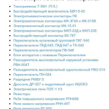
Токоприемник Т-5М1 (П-5.)
Быстродействующий выключатель БВП-5-02
Электропневматнческне контакторы ПК
Электромагнитные контакторы МК-ЗГбА н МК-310В
Электромагнитный контактор МК-15-01
Электромагнитные контакторы МКП-23Д и МКП-23Е
Быстродействующий контактор БК-78Т
Переключатель кулачковый групповой ПКГ-040
Переключатели ПКД-043, ПКД-047 и ТК-042
Переключатель вентиляторов ПВ-048
Блок аппаратов с ножевым Переключателем
Разъединитель высоковольтный наружной установки
РВН-004Т
Разъединитель высоковольтный однополюсный РВО-010
Переключатель ПН-024
Разрядник РМВУ-3
Дроссель ДР-027 н индуктивный шунт ИШОБЗ
Электрнческне печн ПЭТ-1 УЗ
Резисторы
РеЛе повышенного напряжения РПН496
Реле низкого напряжения РНН-497
Реле перегрузки РТ-500