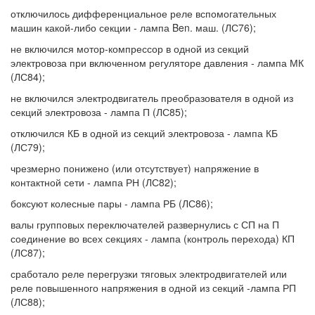
отключилось дифференциальное реле вспомогательных
машин какой-либо секции - лампа Ben. маш. (ЛС76);
не включился мотор-компрессор в одной из секций
электровоза при включенном регуляторе давления - лампа МК
(ЛС84);
не включился электродвигатель преобразователя в одной из
секций электровоза - лампа П (ЛС85);
отключился КБ в одной из секций электровоза - лампа КБ
(ЛС79);
чрезмерно понижено (или отсутствует) напряжение в
контактной сети - лампа РН (ЛС82);
боксуют колесные пары - лампа РБ (ЛС86);
валы групповых переключателей развернулись с СП на П
соединение во всех секциях - лампа (контроль перехода) КП
(ЛС87);
сработало реле перегрузки тяговых электродвигателей или
реле повышенного напряжения в одной из секций -лампа РП
(ЛС88);