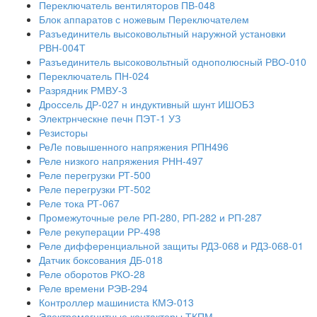
Переключатель вентиляторов ПВ-048
Блок аппаратов с ножевым Переключателем
Разъединитель высоковольтный наружной установки
РВН-004Т
Разъединитель высоковольтный однополюсный РВО-010
Переключатель ПН-024
Разрядник РМВУ-3
Дроссель ДР-027 н индуктивный шунт ИШОБЗ
Электрнческне печн ПЭТ-1 УЗ
Резисторы
РеЛе повышенного напряжения РПН496
Реле низкого напряжения РНН-497
Реле перегрузки РТ-500
Реле перегрузки РТ-502
Реле тока РТ-067
Промежуточные реле РП-280, РП-282 и РП-287
Реле рекуперации РР-498
Реле дифференциальной защиты РДЗ-068 и РДЗ-068-01
Датчик боксования ДБ-018
Реле оборотов РКО-28
Реле времени РЭВ-294
Контроллер машиниста КМЭ-013
Электромагнитные контакторы ТКПМ