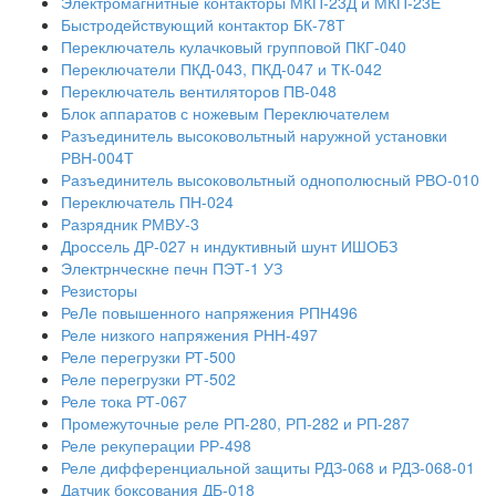
Электромагнитные контакторы МКП-23Д и МКП-23Е
Быстродействующий контактор БК-78Т
Переключатель кулачковый групповой ПКГ-040
Переключатели ПКД-043, ПКД-047 и ТК-042
Переключатель вентиляторов ПВ-048
Блок аппаратов с ножевым Переключателем
Разъединитель высоковольтный наружной установки
РВН-004Т
Разъединитель высоковольтный однополюсный РВО-010
Переключатель ПН-024
Разрядник РМВУ-3
Дроссель ДР-027 н индуктивный шунт ИШОБЗ
Электрнческне печн ПЭТ-1 УЗ
Резисторы
РеЛе повышенного напряжения РПН496
Реле низкого напряжения РНН-497
Реле перегрузки РТ-500
Реле перегрузки РТ-502
Реле тока РТ-067
Промежуточные реле РП-280, РП-282 и РП-287
Реле рекуперации РР-498
Реле дифференциальной защиты РДЗ-068 и РДЗ-068-01
Датчик боксования ДБ-018