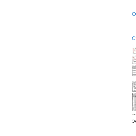
О
С
Э