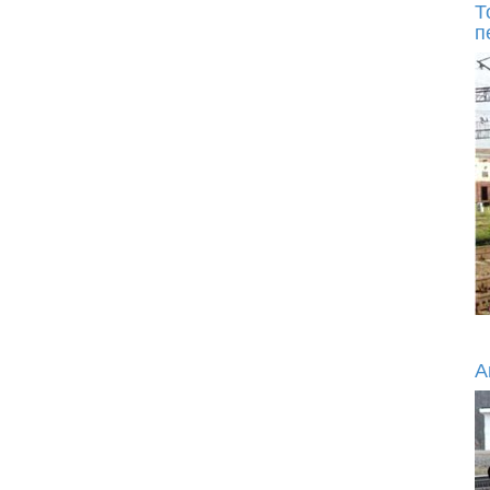
Т
п
А