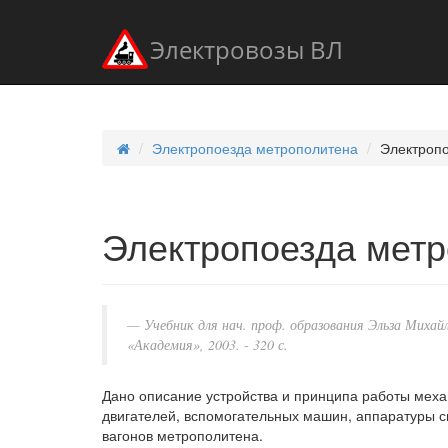
Электровозы ВЛ
Электропоезда метрополитена
Электроп
Электропоезда мет
Учебник для нач. проф. образования Эльза Михай
«Академия», 2003. - 320 с.
Дано описание устройства и принципа работы механ
двигателей, вспомогательных машин, аппаратуры с
вагонов метрополитена.