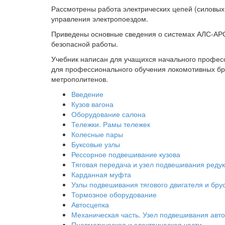
Рассмотрены работа электрических цепей (силовых
управления электропоездом.
Приведены основные сведения о системах АЛС-АРС
безопасной работы.
Учебник написан для учащихся начального професс
для профессионального обучения локомотивных бри
метрополитенов.
Введение
Кузов вагона
Оборудование салона
Тележки. Рамы тележек
Колесные пары
Буксовые узлы
Рессорное подвешивание кузова
Тяговая передача и узел подвешивания реду
Карданная муфта
Узлы подвешивания тягового двигателя и бру
Тормозное оборудование
Автосцепка
Механическая часть. Узел подвешивания авт
Пневматическая и электрическая части