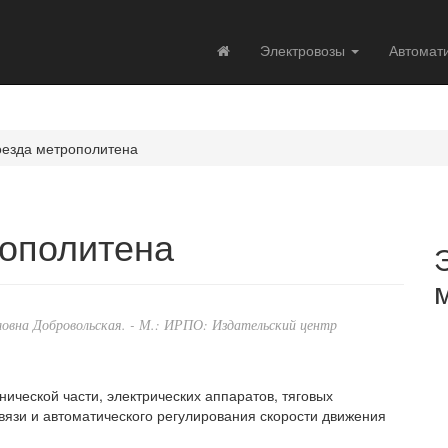
Электровозы
Автомат
оезда метрополитена
рополитена
ловна Добровольская. - М.: ИРПО: Издательский центр
ической части, электрических аппаратов, тяговых
вязи и автоматического регулирования скорости движения