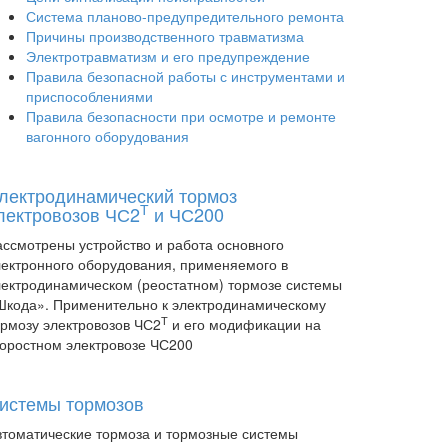
Система планово-предупредительного ремонта
Причины производственного травматизма
Электротравматизм и его предупреждение
Правила безопасной работы с инструментами и
приспособлениями
Правила безопасности при осмотре и ремонте
вагонного оборудования
лектродинамический тормоз
Т
лектровозов ЧС2
и ЧС200
ассмотрены устройство и работа основного
лектронного оборудования, применяемого в
лектродинамическом (реостатном) тормозе системы
Шкода». Применительно к электродинамическому
Т
ормозу электровозов ЧС2
и его модификации на
коростном электровозе ЧС200
истемы тормозов
втоматические тормоза и тормозные системы