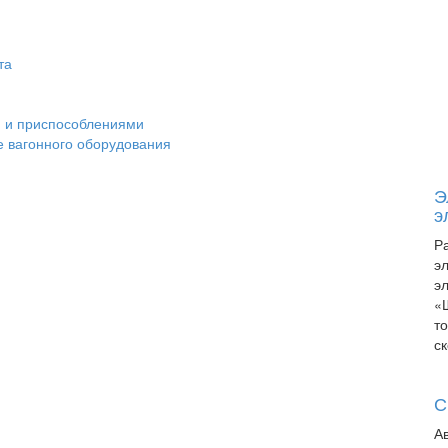
та
и и приспособлениями
е вагонного оборудования
Э
э
Р
э
э
«
т
с
С
А