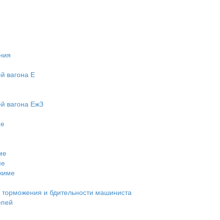
ния
й вагона Е
й вагона ЕжЗ
ме
ме
ме
ежиме
 торможения и бдительности машиниста
епей