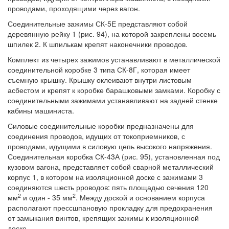
проводами, проходящими через вагон.
Соединительные зажимы СК-5Е представляют собой
деревянную рейку 1 (рис. 94), на которой закреплены восемь
шпилек 2. К шпилькам крепят наконечники проводов.
Комплект из четырех зажимов устанавливают в металлической
соединительной коробке 3 типа СК-8Г, которая имеет
съемную крышку. Крышку оклеивают внутри листовым
асбестом и крепят к коробке барашковыми замками. Коробку с
соединительными зажимами устанавливают на задней стенке
кабины машиниста.
Силовые соединительные коробки предназначены для
соединения проводов, идущих от токоприемников, с
проводами, идущими в силовую цепь высокого напряжения.
Соединительная коробка СК-43А (рис. 95), установленная под
кузовом вагона, представляет собой сварной металлический
корпус 1, в котором на изоляционной доске с зажимами 3
соединяются шесть рроводов: пять площадью сечения 120
2
2
мм
и один - 35 мм
. Между доской и основанием корпуса
располагают прессшпановую прокладку для предохранения
от замыкания винтов, крепящих зажимы к изоляционной
доске.