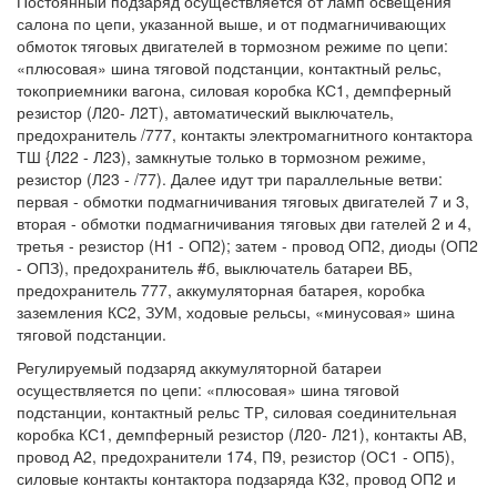
Постоянный подзаряд осуществляется от ламп освещения
салона по цепи, указанной выше, и от подмагничивающих
обмоток тяговых двигателей в тормозном режиме по цепи:
«плюсовая» шина тяговой подстанции, контактный рельс,
токоприемники вагона, силовая коробка КС1, демпферный
резистор (Л20- Л2Т), автоматический выключатель,
предохранитель /777, контакты электромагнитного контактора
ТШ {Л22 - Л23), замкнутые только в тормозном режиме,
резистор (Л23 - /77). Далее идут три параллельные ветви:
первая - обмотки подмагничивания тяговых двигателей 7 и 3,
вторая - обмотки подмагничивания тяговых дви гателей 2 и 4,
третья - резистор (Н1 - ОП2); затем - провод ОП2, диоды (ОП2
- ОПЗ), предохранитель #б, выключатель батареи ВБ,
предохранитель 777, аккумуляторная батарея, коробка
заземления КС2, ЗУМ, ходовые рельсы, «минусовая» шина
тяговой подстанции.
Регулируемый подзаряд аккумуляторной батареи
осуществляется по цепи: «плюсовая» шина тяговой
подстанции, контактный рельс ТР, силовая соединительная
коробка КС1, демпферный резистор (Л20- Л21), контакты АВ,
провод А2, предохранители 174, П9, резистор (ОС1 - ОП5),
силовые контакты контактора подзаряда К32, провод ОП2 и