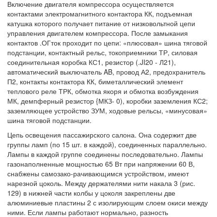
Включение двигателя компрессора осуществляется
контактами электромагнитного контактора КК, подъемная
катушка которого получает питание от низковольтной цепи
управления двигателем компрессора. После замыкания
контактов .ОГток проходит по цепи: «плюсовая» шина тяговой
подстанции, контактный рельс, токоприемники ТР, силовая
соединительная коробка КС1, резистор (.JI20 - Л21),
автоматический выключатель AB, провод А2, предохранитель
П2, контакты контактора КК, биметаллический элемент
теплового реле ТРК, обмотка якоря и обмотка возбуждения
МК, демпферный резистор {МКЗ- 0), коробки заземления КС2;
заземляющее устройство ЗУМ, ходовые рельсы, «минусовая»
шина тяговой подстанции.
Цепь освещения пассажирского салона. Она содержит две
группы ламп (по 15 шт. в каждой), соединенных параллельно.
Лампы в каждой группе соединены последовательно. Лампы
газонаполненные мощностью 65 Вт при напряжении 60 В,
снабжены самозако-рачивающимся устройством, имеют
нарезной цоколь. Между держателями нити накала 3 (рис.
129) в нижней части колбы у цоколя закреплены две
алюминиевые пластины 2 с изолирующим слоем окиси между
ними. Если лампы работают нормально, разность