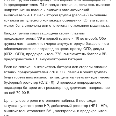
іа предохранителем П4 и всегда включена, если есть высокое
напряжение на вагоне и включен автоматический
выключатель АВ. В цепь второй группы (рабочей) включены
контакты импульсного контактора освещения КО; эта группа
может быть включена или отключена по желанию машиниста.
Каждая группа ламп защищена своим плавким
предохранителем: /79 в первой группе и П8 во второй. Обе
группы ламп заземляют через аккумуляторную батарею, чем
обеспечивается ее подзаряд по цепи: провод ОП2, диоды
(0П2 - ОПЗ), предохранитель 776, выключатель батареи ВБ,
предохранитель П1, аккумуляторная батарея.
Если не включен выключатель батареи или сгорели плавкие
вставки предохранителей 776 и 777, лампы в обеих группах
будут гореть вполнакала, так как цепь на «землю» идет через
буферный резистор (ОЛ2 - 0). В процессе непрерывного
подзаряда батареи этот резистор под держивает напряжение
на ней 70-90 В.
Цепь нулевого реле и отопления кабины. В нее входят
катушка нулевого реле НР, добавочный резистор (НР1 - НР),
выключатель отопления ВУ1, электропечь и предохранитель
/75.