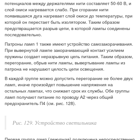
потенциалов между держателями нити составляет 50-60 В, и
слой окиси нагревается слабо. При сгорании нити
появившаяся дуга нагревает слой окиси до температуры, при
которой он перестает быть изолятором. Таким образом
предотвращается разрыв цепи, в которой лампы соединены
последовательно.
Патроны ламп 1 также имеют устройство самозакорачивания.
При вывернутой лампе закорачивающий контакт усилием
пружины создает неразрывную цепь питания. Таким образом,
перегорание, обрыв нити лампы, вывертывание лампы из
патрона не нарушают целость цепи освещения.
В каждой группе можно допустить перегорание не более двух
ламп, иначе произойдет повышение напряжения на
остальных лампах, что снижает срок их службы. Обе группы
ламп получают питание по проводу А2 через общий
предохранитель П4 (см. рис. 128).
Рис. 129. Устройство светильника
Первая группа ламп (дежурная) подключена непосредственно