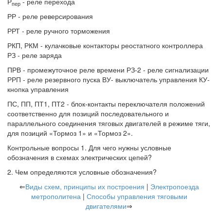
Р
- реле перехода
пер
РР - реле реверсирования
РРТ - реле ручного торможения
РКП, РКМ - кулачковые контакторы реостатного контроллера
РЗ - реле заряда
ПРВ - промежуточное реле времени РЗ-2 - реле сигнализации
РРП - реле резервного пуска ВУ- выключатель управления КУ-
кнопка управления
ПС, ПП, ПТ1, ПТ2 - блок-контакты переключателя положений
соответственно для позиций последовательного и
параллельного соединения тяговых двигателей в режиме тяги,
для позиций «Тормоз 1» и «Тормоз 2».
Контрольные вопросы 1. Для чего нужны условные
обозначения в схемах электрических цепей?
2. Чем определяются условные обозначения?
⇐
Виды схем, принципы их построения
|
Электропоезда
метрополитена
|
Способы управления тяговыми
двигателями
⇒