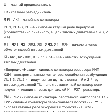
Ц - главный предохранитель
ГВ - главный разъединитель
Л Kl - ЛК4 - линейные контакторы
РПЛ, РП1-3, РП2-4 - силовые катушки реле перегрузки
(соответственно линейного, в цепи тяговых двигателей 1 и 3, 2
и 4)
Я1 - ЯЯ1, Я2 - ЯЯ2, ЯЗ - ЯЯЗ, Я4 - ЯЯ4 - начало и конец
обмоток якорей тяговых двигателей
Kl - КК1, К2 - КК2, КЗ - ККЗ, К4 - КК4 - обмотки возбуждения
тяговых двигателей
«Вперед», «Назад» - силовые контакторы реверсора КИП -
КШ4 - электромагнитные контакторы ослабления возбуждения
ИШ1-3, ИШ2-4 - индуктивные шунты в цепях 1-й и 2-й групп
тяговых двигателей ТШ - электромагнитный контактор цепи
подмагничивания тяговых двигателей PI - Р37 - резисторы
PKI - РК26 - силовые контакторы реостатного контроллера Т1 -
Т22 - силовые контакторы переключателя положений РУТ -
силовая катушка реле ускорения и торможения ЗУМ -
заземляющее устройство РЗ-1 - реле защиты