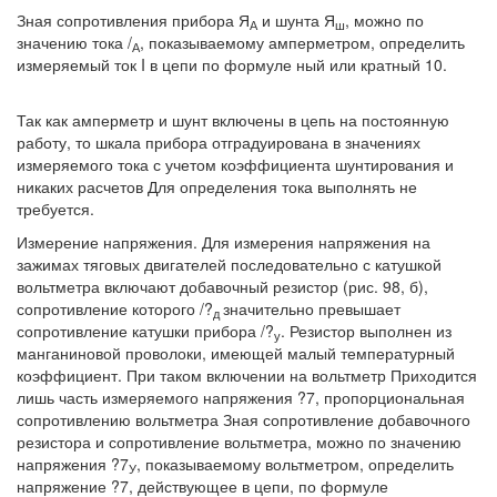
Зная сопротивления прибора Я
и шунта Я
, можно по
А
ш
значению тока /
, показываемому амперметром, определить
А
измеряемый ток I в цепи по формуле ный или кратный 10.
Так как амперметр и шунт включены в цепь на постоянную
работу, то шкала прибора отградуирована в значениях
измеряемого тока с учетом коэффициента шунтирования и
никаких расчетов Для определения тока выполнять не
требуется.
Измерение напряжения. Для измерения напряжения на
зажимах тяговых двигателей последовательно с катушкой
вольтметра включают добавочный резистор (рис. 98, б),
сопротивление которого /?
значительно превышает
д
сопротивление катушки прибора /?
. Резистор выполнен из
у
манганиновой проволоки, имеющей малый температурный
коэффициент. При таком включении на вольтметр Приходится
лишь часть измеряемого напряжения ?7, пропорциональная
сопротивлению вольтметра Зная сопротивление добавочного
резистора и сопротивление вольтметра, можно по значению
напряжения ?7
, показываемому вольтметром, определить
У
напряжение ?7, действующее в цепи, по формуле