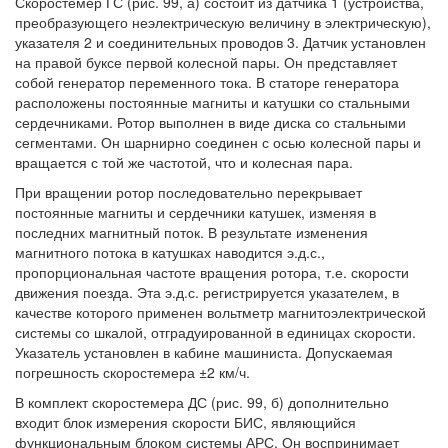
Скоростемер ГС (рис. 99, а) состоит из датчика 1 (устройства,
преобразующего неэлектрическую величину в электрическую),
указателя 2 и соединительных проводов 3. Датчик установлен
на правой буксе первой колесной пары. Он представляет
собой генератор переменного тока. В статоре генератора
расположены постоянные магниты и катушки со стальными
сердечниками. Ротор выполнен в виде диска со стальными
сегментами. Он шарнирно соединен с осью колесной пары и
вращается с той же частотой, что и колесная пара.
При вращении ротор последовательно перекрывает
постоянные магниты и сердечники катушек, изменяя в
последних магнитный поток. В результате изменения
магнитного потока в катушках наводится э.д.с.,
пропорциональная частоте вращения ротора, т.е. скорости
движения поезда. Эта э.д.с. регистрируется указателем, в
качестве которого применен вольтметр магнитоэлектрической
системы со шкалой, отградуированной в единицах скорости.
Указатель установлен в кабине машиниста. Допускаемая
погрешность скоростемера ±2 км/ч.
В комплект скоростемера ДС (рис. 99, б) дополнительно
входит блок измерения скорости БИС, являющийся
функциональным блоком системы АРС. Он воспринимает