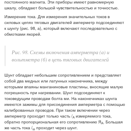
постоянного магнита. Эти приборы имеют равномерную
шкалу, обладают большой чувствительностью и точностью.
Измерение тока. Для измерения значительных токов в
силовых цепях тяговых двигателей амперметр подсоединяют
к шунту (рис. 98, а), который включают последовательно с
обмотками якорей.
Рис. 98. Схемы включения амперметра (а) и
вольтметра (б) в цепь тяговых двигателей
Шунт обладает небольшим сопротивлением и представляет
собой два медных или латунных наконечника, между
которыми впаяны манганиновые пластины, вносящие малую
погрешность при нагревании. Шунт подсоединяют к
токоведущим проводам болта ми. На наконечниках шунта
имеются зажимы для присоединения амперметра с помощью
калиброванных проводов. При таком включении через
амперметр проходит только часть /
измеряемого тока,
А
обратно пропорциональная его сопротивлению Я
. Большая
А
же часть тока /
проходит через шунт.
ш