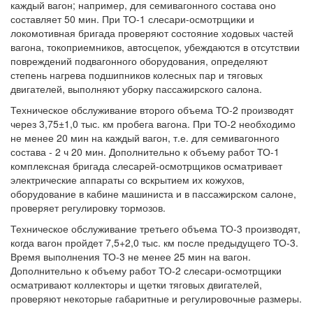
каждый вагон; например, для семивагонного состава оно
составляет 50 мин. При ТО-1 слесари-осмотрщики и
локомотивная бригада проверяют состояние ходовых частей
вагона, токоприемников, автосцепок, убеждаются в отсутствии
повреждений подвагонного оборудования, определяют
степень нагрева подшипников колесных пар и тяговых
двигателей, выполняют уборку пассажирского салона.
Техническое обслуживание второго объема ТО-2 производят
через 3,75±1,0 тыс. км пробега вагона. При ТО-2 необходимо
не менее 20 мин на каждый вагон, т.е. для семивагонного
состава - 2 ч 20 мин. Дополнительно к объему работ ТО-1
комплексная бригада слесарей-осмотрщиков осматривает
электрические аппараты со вскрытием их кожухов,
оборудование в кабине машиниста и в пассажирском салоне,
проверяет регулировку тормозов.
Техническое обслуживание третьего объема ТО-3 производят,
когда вагон пройдет 7,5+2,0 тыс. км после предыдущего ТО-3.
Время выполнения ТО-3 не менее 25 мин на вагон.
Дополнительно к объему работ ТО-2 слесари-осмотрщики
осматривают коллекторы и щетки тяговых двигателей,
проверяют некоторые габаритные и регулировочные размеры.