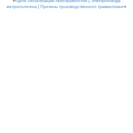
⇐
Цепи сигнализации неисправностей
|
Электропоезда
метрополитена
|
Причины производственного травматизма
⇒