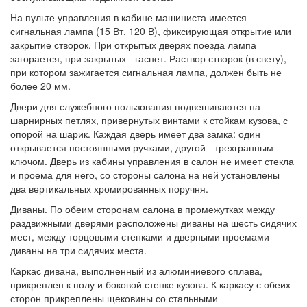
На пульте управления в кабине машиниста имеется
сигнальная лампа (15 Вт, 120 В), фиксирующая открытие или
закрытие створок. При открытых дверях поезда лампа
загорается, при закрытых - гаснет. Раствор створок (в свету),
при котором зажигается сигнальная лампа, должен быть не
более 20 мм.
Двери для служебного пользования подвешиваются на
шарнирных петлях, привернутых винтами к стойкам кузова, с
опорой на шарик. Каждая дверь имеет два замка: один
открывается постоянными ручками, другой - трехгранным
ключом. Дверь из кабины управления в салон не имеет стекла
и проема для него, со стороны салона на ней установлены
два вертикальных хромированных поручня.
Диваны. По обеим сторонам салона в промежутках между
раздвижными дверями расположены диваны на шесть сидячих
мест, между торцовыми стенками и дверными проемами -
диваны на три сидячих места.
Каркас дивана, выполненный из алюминиевого сплава,
прикреплен к полу и боковой стенке кузова. К каркасу с обеих
сторон прикреплены щековины со стальными