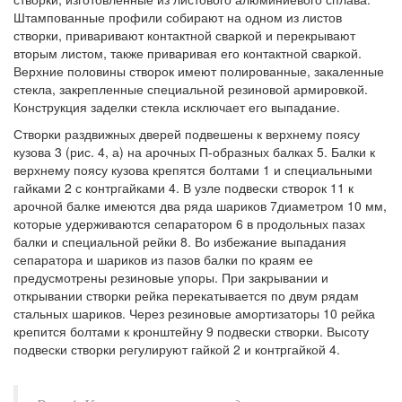
Штампованные профили собирают на одном из листов
створки, приваривают контактной сваркой и перекрывают
вторым листом, также приваривая его контактной сваркой.
Верхние половины створок имеют полированные, закаленные
стекла, закрепленные специальной резиновой армировкой.
Конструкция заделки стекла исключает его выпадание.
Створки раздвижных дверей подвешены к верхнему поясу
кузова 3 (рис. 4, а) на арочных П-образных балках 5. Балки к
верхнему поясу кузова крепятся болтами 1 и специальными
гайками 2 с контргайками 4. В узле подвески створок 11 к
арочной балке имеются два ряда шариков 7диаметром 10 мм,
которые удерживаются сепаратором 6 в продольных пазах
балки и специальной рейки 8. Во избежание выпадания
сепаратора и шариков из пазов балки по краям ее
предусмотрены резиновые упоры. При закрывании и
открывании створки рейка перекатывается по двум рядам
стальных шариков. Через резиновые амортизаторы 10 рейка
крепится болтами к кронштейну 9 подвески створки. Высоту
подвески створки регулируют гайкой 2 и контргайкой 4.