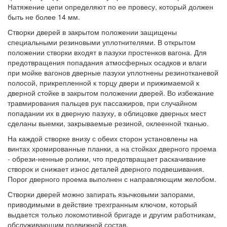
Натяжение цепи определяют по ее провесу, который должен
быть не более 14 мм.
Створки дверей в закрытом положении защищены
специальными резиновыми уплотнителями. В открытом
положении створки входят в пазухи простенков вагона. Для
предотвращения попадания атмосферных осадков и влаги
при мойке вагонов дверные пазухи уплотнены резинотканевой
полосой, прикрепленной к торцу двери и прижимаемой к
дверной стойке в закрытом положении дверей. Во избежание
травмирования пальцев рук пассажиров, при случайном
попадании их в дверную пазуху, в облицовке дверных мест
сделаны выемки, закрываемые резиной, оклеенной тканью.
На каждой створке внизу с обеих сторон установлены на
винтах хромированные планки, а на стойках дверного проема
- обрези-ненные ролики, что предотвращает раскачивание
створок и снижает износ деталей дверного подвешивания.
Порог дверного проема выполнен с направляющим желобом.
Створки дверей можно запирать язычковыми запорами,
приводимыми в действие трехгранным ключом, который
выдается только локомотивной бригаде и другим работникам,
обслуживающим подвижной состав.