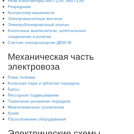
Реле и контакторы МКП-23А, МКП-23В
Разрядники
Контроллер машиниста
Электромагнитные вентили
Электроблокировочный клапан
Кнопочные выключатели, штепсельные
соединения и розетки
Счетчик электроэнергии Д600-М
Механическая часть
электровоза
Рама тележки
Колесная пара и зубчатая передача
Буксы
Рессорное подвешивание
Тормозная рычажная передача
Межтележечное сочленение
Кузов
Расположение оборудования
Электрические схемы