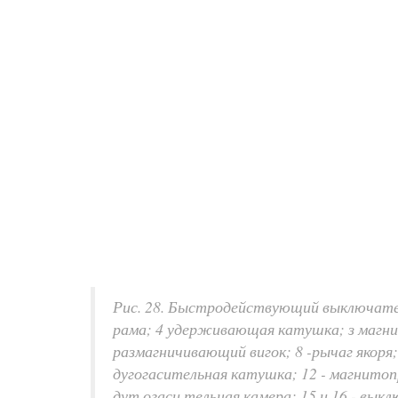
Рис. 28. Быстродействующий выключател
рама; 4 удерживающая катушка; з магни
размагничивающий вигок; 8 -рычаг якоря
дугогасительная катушка; 12 - магнитоп
дут огаси тельная камера; 15 и 16 - вы