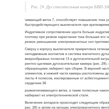
Рис. 29. Дуг спасительная камера БВП-ЗА
чивающий виток 7, способствует повышению тока у
быстродействующего выключателя при кратковрем
Индуктивное сопротивление шунта больше индуктив
поэтому при резком нарастании тока большая его 
резкое уменьшение электромагнитных сил притяжен
Сверху к корпусу выключателя прикреплена гетинак
неподвижным контактом и система магнитного дуть
веерообразных полюсов 13 и дугогасительной кат
ринтно-щелевая дугогасительная камера (рис. 29),
образующими лабиринт при сборке. В верхней част
элементов, в нижней части камеры расположены ду
листы 4 полюсов, изолированные от асбестоцемент
сердечник 36
размагничивающего витка, а также полюсные након
набирают из электротехнической стали.
Включение аппарата происходит следующим образо
рис. 28) и затем на катушку электромагнитного вен