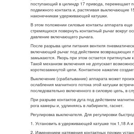
поступающий в цилиндр 17 привода, перемещает п
подвижного контакта и, растягивая выключающие 
наконечникам удерживающей катушки.
В этом положении силовые контакты аппарата еще 
стремящихся повернуть контактный рычаг вокруг оси
давление включающего рычага.
После разрыва цепи питания вентиля пневматическ
включающий рычаг под действием возвращающих пру
замыкаются. Якорь при этом остается притянутым
Такой механизм включения не допускает возможнос
короткозамкнутой цепи. Контактное нажатие созд
Выключение (срабатывание) аппарата может произ
ослабления магнитного потока этой катушки встре
последовательно включенного в силовую цепь, в слу
При разрыве контактов дуга под действием магнитн
рога камеры и, удлиняясь в лабиринте, гаснет.
Регулировка выключателя. Для регулировки быстр
1. Установить в удерживающей катушке ток 1,18 А и
2. Изменением натяжения контактных пружин устано