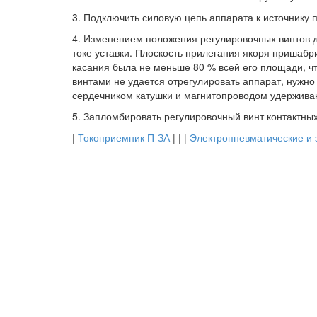
3. Подключить силовую цепь аппарата к источнику п
4. Изменением положения регулировочных винтов д
токе уставки. Плоскость прилегания якоря пришаб
касания была не меньше 80 % всей его площади, ч
винтами не удается отрегулировать аппарат, нужн
сердечником катушки и магнитопроводом удержива
5. Запломбировать регулировочный винт контактны
|
Токоприемник П-ЗА
| | |
Электропневматические и 