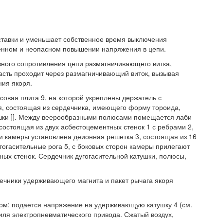
ставки и уменьшает собственное время выключения
енном и неопасном повышении напряжения в цепи.
ного сопротивления цепи размагничивающего витка,
часть проходит через размагничивающий виток, вызывая
ия якоря.
совая плита 9, на которой укреплены держатель с
я, состоящая из сердечника, имеющего форму тороида,
ушки ]]. Между веерообразными полюсами помещается лаби-
 состоящая из двух асбестоцементных стенок 1 с ребрами 2,
и камеры установлена деионная решетка 3, состоящая из 16
гогасительные рога 5, с боковых сторон камеры прилегают
ных стенок. Сердечник дугогасительной катушки, полюсы,
ечники удерживающего магнита и пакет рычага якоря
м: подается напряжение на удерживающую катушку 4 (см.
тиля электропневматического привода. Сжатый воздух,