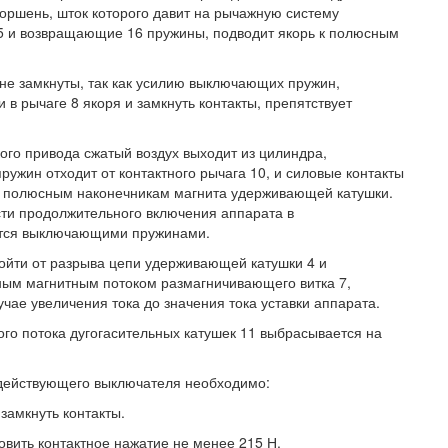
оршень, шток которого давит на рычажную систему
15 и возвращающие 16 пружины, подводит якорь к полюсным
не замкнуты, так как усилию выключающих пружин,
 в рычаге 8 якоря и замкнуть контакты, препятствует
ого привода сжатый воздух выходит из цилиндра,
жин отходит от контактного рычага 10, и силовые контакты
 к полюсным наконечникам магнита удерживающей катушки.
ти продолжительного включения аппарата в
ается выключающими пружинами.
ойти от разрыва цепи удерживающей катушки 4 и
чным магнитным потоком размагничивающего витка 7,
чае увеличения тока до значения тока уставки аппарата.
ого потока дугогасительных катушек 11 выбрасывается на
одействующего выключателя необходимо:
 замкнуть контакты.
вить контактное нажатие не менее 215 Н.