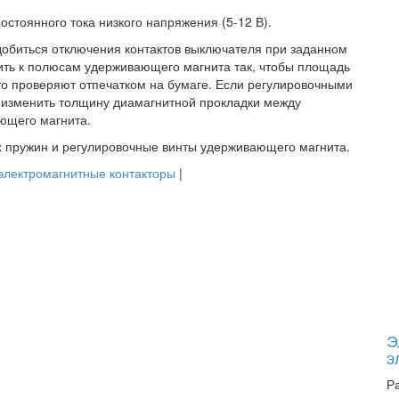
остоянного тока низкого напряжения (5-12 В).
обиться отключения контактов выключателя при заданном
рить к полюсам удерживающего магнита так, чтобы площадь
то проверяют отпечатком на бумаге. Если регулировочными
о изменить толщину диамагнитной прокладки между
ющего магнита.
х пружин и регулировочные винты удерживающего магнита.
электромагнитные контакторы
|
Э
э
Р