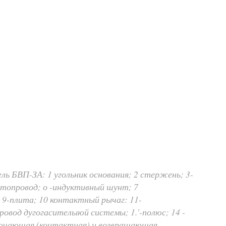
ь БВП-ЗА: 1 угольник основания; 2 стержень; 3-
топровод; о -индуктивный шунт; 7
; 9-плита; 10 контактный рычаг: 11-
ровод дугогасителыюй системы; 1.'-полюс; 14 -
ключающая (контактная) и возвращающая