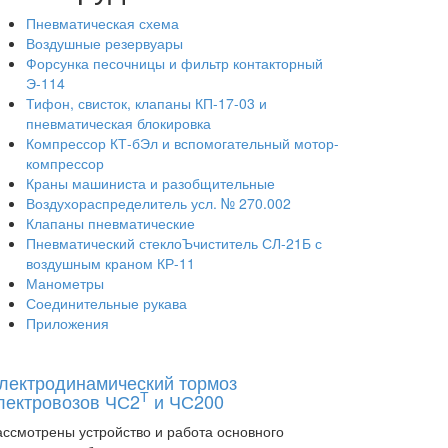
Пневматическая схема
Воздушные резервуары
Форсунка песочницы и фильтр контакторный
Э-114
Тифон, свисток, клапаны КП-17-03 и
пневматическая блокировка
Компрессор КТ-бЭл и вспомогательный мотор-
компрессор
Краны машиниста и разобщительные
Воздухораспределитель усл. № 270.002
Клапаны пневматические
Пневматический стеклоЪчиститель СЛ-21Б с
воздушным краном КР-11
Манометры
Соединительные рукава
Приложения
лектродинамический тормоз
Т
лектровозов ЧС2
и ЧС200
ассмотрены устройство и работа основного