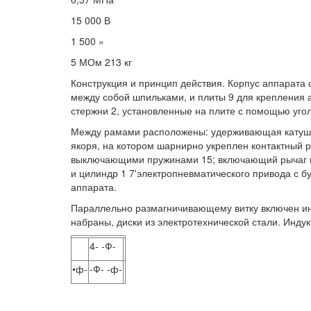
15 000 В
1 500 »
5 МОм 213 кг
Конструкция и принцип действия. Корпус аппарата 
между собой шпильками, и плиты 9 для крепления
стержни 2, установленные на плите с помощью угол
Между рамами расположены: удерживающая катушка
якоря, на котором шарнирно укреплен контактный 
выключающими пружинами 15; включающий рычаг 
и цилиндр 1 7'электропневматического привода с 
аппарата.
Параллельно размагничивающему витку включен ин
набраны, диски из электротехнической стали. Инду
4- -Ф-
•ф-
-Ф- -ф-