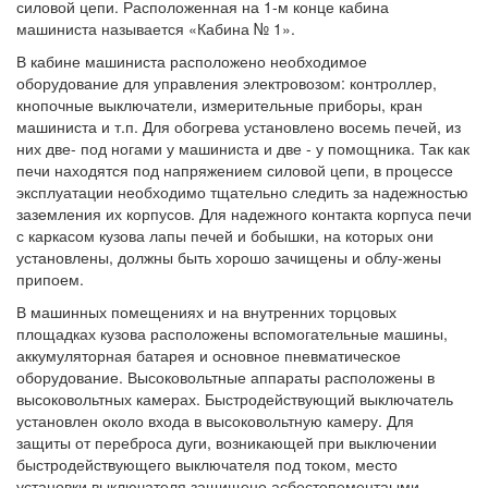
силовой цепи. Расположенная на 1-м конце кабина
машиниста называется «Кабина № 1».
В кабине машиниста расположено необходимое
оборудование для управления электровозом: контроллер,
кнопочные выключатели, измерительные приборы, кран
машиниста и т.п. Для обогрева установлено восемь печей, из
них две- под ногами у машиниста и две - у помощника. Так как
печи находятся под напряжением силовой цепи, в процессе
эксплуатации необходимо тщательно следить за надежностью
заземления их корпусов. Для надежного контакта корпуса печи
с каркасом кузова лапы печей и бобышки, на которых они
установлены, должны быть хорошо зачищены и облу-жены
припоем.
В машинных помещениях и на внутренних торцовых
площадках кузова расположены вспомогательные машины,
аккумуляторная батарея и основное пневматическое
оборудование. Высоковольтные аппараты расположены в
высоковольтных камерах. Быстродействующий выключатель
установлен около входа в высоковольтную камеру. Для
защиты от переброса дуги, возникающей при выключении
быстродействующего выключателя под током, место
установки выключателя защищено асбестопементаыми