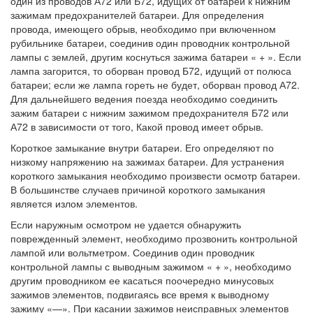
один из проводов А72 или Б72, идущих от батареи к нижним
зажимам предохранителей батареи. Для определения
провода, имеющего обрыв, необходимо при включенном
рубильнике батареи, соединив один проводник контрольной
лампы с землей, другим коснуться зажима батареи « + ». Если
лампа загорится, то оборван провод Б72, идущий от полюса
батареи; если же лампа гореть не будет, оборван провод А72.
Для дальнейшего ведения поезда необходимо соединить
зажим батареи с нижним зажимом предохранителя Б72 или
А72 в зависимости от того, Какой провод имеет обрыв.
Короткое замыкание внутри батареи. Его определяют по
низкому напряжению на зажимах батареи. Для устранения
короткого замыкания необходимо произвести осмотр батареи.
В большинстве случаев причиной короткого замыкания
является излом элементов.
Если наружным осмотром не удается обнаружить
поврежденный элемент, необходимо прозвонить контрольной
лампой или вольтметром. Соединив один проводник
контрольной лампы с выводным зажимом « + », необходимо
другим проводником ее касаться поочередно минусовых
зажимов элементов, подвигаясь все время к выводному
зажиму «—». При касании зажимов неисправных элементов