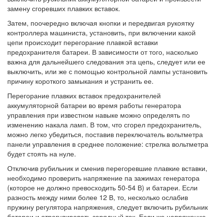
замену сгоревших плавких вставок.
Затем, поочередно включая кнопки и передвигая рукоятку
контроллера машиниста, установить, при включении какой
цепи происходит перегорание плавкой вставки
предохранителя батареи. В зависимости от того, насколько
важна для дальнейшего следования эта цепь, следует или ее
выключить, или же с помощью контрольной лампы установить
причину короткого замыкания и устранить ее.
Перегорание плавких вставок предохранителей
аккумуляторной батареи во время работы генератора
управления при известном навыке можно определять по
изменению накала ламп. В том, что сгорел предохранитель,
можно легко убедиться, поставив переключатель вольтметра
панели управления в среднее положение: стрелка вольтметра
будет стоять на нуле.
Отключив рубильник и сменив перегоревшие плавкие вставки,
необходимо проверить напряжение па зажимах генератора
(которое не должно превосходить 50-54 В) и батареи. Если
разность между ними более 12 В, то, несколько ослабив
пружину регулятора напряжения, следует включить рубильник
батареи и отрегулировать зарядный ток. Если же напряжение