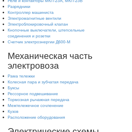
Реле и контакторы МКП-23А, МКП-23В
Разрядники
Контроллер машиниста
Электромагнитные вентили
Электроблокировочный клапан
Кнопочные выключатели, штепсельные
соединения и розетки
Счетчик электроэнергии Д600-М
Механическая часть
электровоза
Рама тележки
Колесная пара и зубчатая передача
Буксы
Рессорное подвешивание
Тормозная рычажная передача
Межтележечное сочленение
Кузов
Расположение оборудования
Электрические схемы