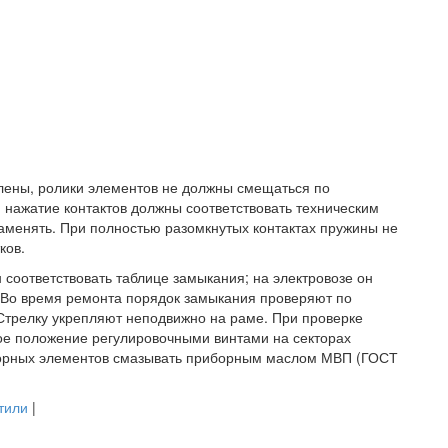
лены, ролики элементов не должны смещаться по
 нажатие контактов должны соответствовать техническим
аменять. При полностью разомкнутых контактах пружины не
ков.
соответствовать таблице замыкания; на электровозе он
 Во время ремонта порядок замыкания проверяют по
 Стрелку укрепляют неподвижно на раме. При проверке
вое положение регулировочными винтами на секторах
торных элементов смазывать приборным маслом МВП (ГОСТ
тили
|