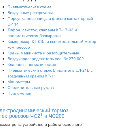
Пневматическая схема
Воздушные резервуары
Форсунка песочницы и фильтр контакторный
Э-114
Тифон, свисток, клапаны КП-17-03 и
пневматическая блокировка
Компрессор КТ-бЭл и вспомогательный мотор-
компрессор
Краны машиниста и разобщительные
Воздухораспределитель усл. № 270.002
Клапаны пневматические
Пневматический стеклоЪчиститель СЛ-21Б с
воздушным краном КР-11
Манометры
Соединительные рукава
Приложения
лектродинамический тормоз
Т
лектровозов ЧС2
и ЧС200
ассмотрены устройство и работа основного