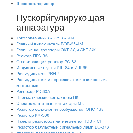
Электрокалорифер
Пускорйгулирукощая
аппаратура
Токоприемники Л-13У, Л-14М
Главный выключатель ВОВ-25-4М
Главные контроллеры ЭКТ-8Д и ЭКГ-8Ж
Реактор ПРА-ЗА
Сглаживающий реактор РС-32
Индуктивные шунты ИШ-84 и ИШ-95
Разъединитель РВН-2
Разъединители и переключатели с клиновыми
контактами
Реверсор РК-80А
Пневматические контакторы ПК
Электромагнитные контакторы МК
Резистор ослабления возбуждения ОПС-438
Резистор КФ-508
Панели резисторов на элементах ПЭВ и СР
Резистор балластный сигнальных ламп БС-373
Дроссель помехоподавления Д-51