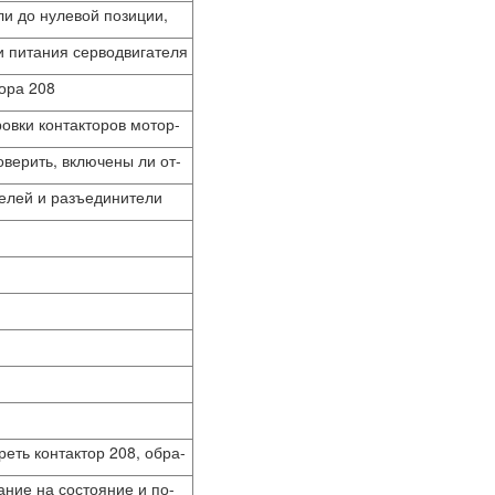
и до нулевой позиции,
и питания серводвигателя
тора 208
овки контакторов мотор-
оверить, включены ли от-
елей и разъединители
еть контактор 208, обра-
ание на состояние и по-