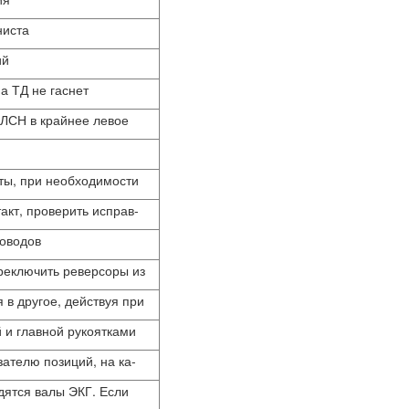
ниста
ий
а ТД не гаснет
ЛЛСН в крайнее левое
ты, при необходимости
акт, проверить исправ-
роводов
реключить реверсоры из
 в другое, действуя при
 и главной рукоятками
зателю позиций, на ка-
дятся валы ЭКГ. Если