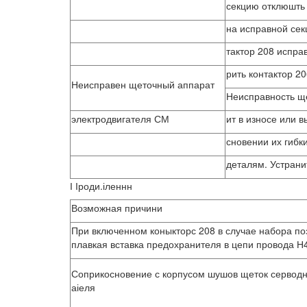
секцию отклюшть
на исправной сек
тактор 208 испра
рить контактор 20
Неисправен щеточный аппарат
Неисправность ще
электродвигателя СМ
ит в износе или 
сновении их гибк
деталям. Устрани
І Іроди.іленнн
Возможная причини
При включенном коныкторс 208 в случае набора по
плавкая вставка предохранителя в цепи провода Н
Соприкосновение с корпусом шушов щеток сервод
аіеля