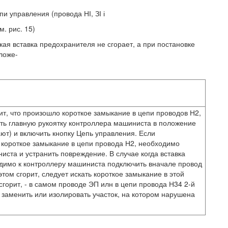
и управления (провода НІ, ЗІ і
. рис. 15)
ая вставка предохранителя не сгорает, а при постановке
ложе-
чит, что произошло короткое замыкание в цепи проводов Н2,
ить главную рукоятку контроллера машиниста в положение
ют) и включить кнопку Цепь управления. Если
 короткое замыкание в цепи провода Н2, необходимо
ста и устранить повреждение. В случае когда вставка
димо к контроллеру машиниста подключить вначале провод
том сгорит, следует искать короткое замыкание в этой
сгорит, - в самом проводе ЭП илн в цепи провода Н34 2-й
 заменить или изолировать участок, на котором нарушена