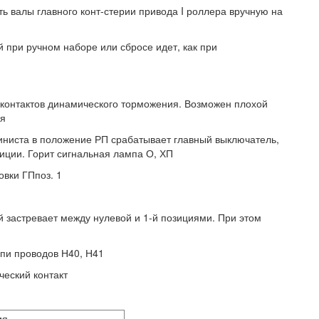
ть валы главного конт-стерии привода I роллера вручную на
 при ручном наборе или сбросе идет, как при
и контактов динамического торможения. Возможен плохой
ия
иниста в положение РП срабатывает главный выключатель,
иции. Горит сигнальная лампа О, ХП
овки ГПпоз. 1
 застревает между нулевой и 1-й позициями. При этом
епи проводов Н40, Н41
ческий контакт
ия