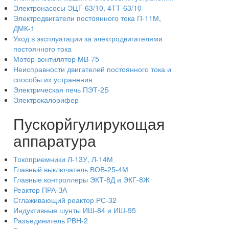
Электронасосы ЭЦТ-63/10, 4ТТ-63/10
Электродвигатели постоянного тока П-11М,
ДМК-1
Уход в эксплуатации за электродвигателями
постоянного тока
Мотор-вентилятор МВ-75
Неисправности двигателей постоянного тока и
способы их устранения
Электрическая печь ПЭТ-2Б
Электрокалорифер
Пускорйгулирукощая
аппаратура
Токоприемники Л-13У, Л-14М
Главный выключатель ВОВ-25-4М
Главные контроллеры ЭКТ-8Д и ЭКГ-8Ж
Реактор ПРА-ЗА
Сглаживающий реактор РС-32
Индуктивные шунты ИШ-84 и ИШ-95
Разъединитель РВН-2