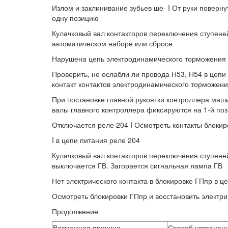
Излом и заклинивание зубьев ше- I От руки поверну
одну позицию
Кулачковый вал контакторов переключения ступеней
автоматическом наборе или сбросе
Нарушена цепь электродинамического торможения
Проверить, не ослабли ли провода Н53, Н54 в цеп
контакт контактов электродинамического торможен
При постановке главной рукоятки контроллера маш
валы главного контроллера фиксируются на 1-й поз
Отключается реле 204 I Осмотреть контакты блокир
I в цепи питания реле 204
Кулачковый вал контакторов переключения ступеней
выключается ГВ. Загорается сигнальная лампа ГВ
Нет электрического контакта в блокировке ГПпр в ц
Осмотреть блокировки ГПпр и восстановить электри
Продолжение
Возможная причина
Способ устранен