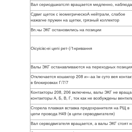
Вал сериодшиатслп вращается медленно, наблюда
Сдвиг щеток с іеомегрическоА нейтрали, слабое
нажагне пружин на щетки, грязный коллектор
Вп.чы ЭКГ остановились на позиции
Оісуісів>еі цепі рет-(/1нривання
Валы ЭКГ останавливаются на переходных позициях
Отключается кошакгор 208 и»-аа їм суто вея контак
в блокировках Г/7/7
Контакторы 208, 206 включены, валы ЭКГ не враща
контакторы А, Б, В, Г, ток как не возбуждены вентил
Сгорела плавкая вставка предохранителя на РЩ в
цепи провода Н49 (в цепи серводвигателя)
Вал серводвигателя вращается, а валы ЭКГ стоят н