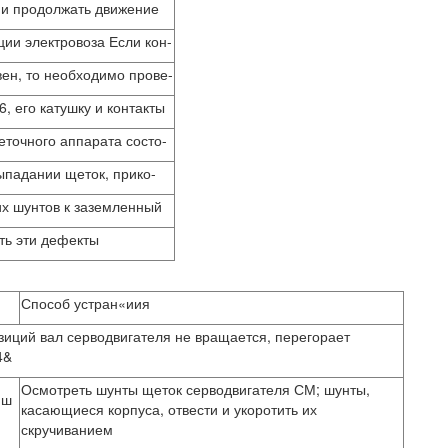
 и продолжать движение
ции электровоза Если кон-
вен, то необходимо прове-
6, его катушку и контакты
точного аппарата состо-
выпадании щеток, прико-
их шунтов к заземленный
ть эти дефекты
Способ устран«иия
зиций вал серводвигателя не вращается, перегорает
4&
Осмотреть шунты щеток серводвигателя СМ; шунты,
нш
касающиеся корпуса, отвести и укоротить их
скручиванием