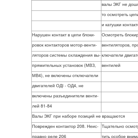
валы ЭКГ не дошл
то осмотреть цеп
и катушки контак
Нарушен контакт в цепи блоки-
Осмотреть блокир
ровок контакторов мотор-венти-
вентиляторов, пр
ляторов системы охлаждения вы-
ключатели двигат
прямительных установок (МВЗ,
вентилей
МВ4), не включены отключатели
двигателей ОДІ - ОД4, не
включены разъединители венти-
лей 81-84
Валы ЭКГ при наборе позиций не вращаются
Поврежден контактор 208. Неис-
Тщательно осмотр
правно реле 206
тить особое вним