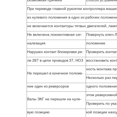
При переводе главной рукоятки контроллера маши
из нулевого положения в одно из рабочих положен
не включаются контакторы тятвых двигателей, ламп
Не включена локомотивная сиг-
Повернуть ключ 
нализация
положение
Нарушен контакт блокировки ре-
Проверить контак
ле 267 в цепи проводов 37, НОЗ
восстановить конт
ность монтажа п
Не перешел в конечное положе-
Несколько раз пе
ние один из реверсоров
одного положения
этом реверсивной
Валы ЭКГ не перешли на нуле-
Проверить по ука
вую позицию
кой позиции нахо