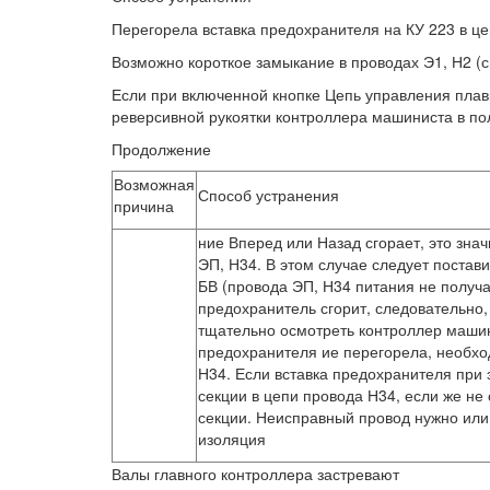
Перегорела вставка предохранителя на КУ 223 в цеп
Возможно короткое замыкание в проводах Э1, Н2 (см
Если при включенной кнопке Цепь управления плавк
реверсивной рукоятки контроллера машиниста в по
Продолжение
Возможная
Способ устранения
причина
ние Вперед или Назад сгорает, это зна
ЭП, Н34. В этом случае следует постав
БВ (провода ЭП, Н34 питания не получа
предохранитель сгорит, следовательно,
тщательно осмотреть контроллер машини
предохранителя ие перегорела, необхо
Н34. Если вставка предохранителя при э
секции в цепи провода Н34, если же не 
секции. Неисправный провод нужно или
изоляция
Валы главного контроллера застревают