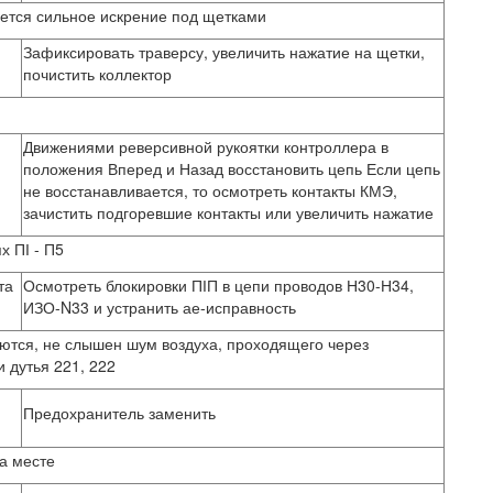
ется сильное искрение под щетками
Зафиксировать траверсу, увеличить нажатие на щетки,
почистить коллектор
Движениями реверсивной рукоятки контроллера в
положения Вперед и Назад восстановить цепь Если цепь
не восстанавливается, то осмотреть контакты КМЭ,
зачистить подгоревшие контакты или увеличить нажатие
 ПІ - П5
та
Осмотреть блокировки ПІП в цепи проводов Н30-Н34,
ИЗО-N33 и устранить ае-исправность
ются, не слышен шум воздуха, проходящего через
и дутья 221, 222
Предохранитель заменить
а месте