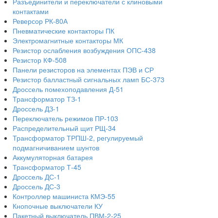
Разъединители и переключатели с клиновыми
контактами
Реверсор РК-80А
Пневматические контакторы ПК
Электромагнитные контакторы МК
Резистор ослабления возбуждения ОПС-438
Резистор КФ-508
Панели резисторов на элементах ПЭВ и СР
Резистор балластный сигнальных ламп БС-373
Дроссель помехоподавления Д-51
Трансформатор ТЗ-1
Дроссель ДЗ-1
Переключатель режимов ПР-103
Распределительный щит РЩ-34
Трансформатор ТРПШ-2, регулируемый
подмагничиванием шунтов
Аккумуляторная батарея
Трансформатор Т-45
Дроссель ДС-1
Дроссель ДС-3
Контроллер машиниста КМЭ-55
Кнопочные выключатели КУ
Пакетный выключатель ПВМ-2-25