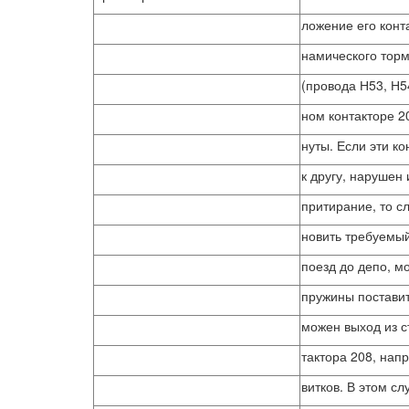
ложение его конт
намического тор
(провода Н53, Н5
ном контакторе 2
нуты. Если эти к
к другу, нарушен
притирание, то сл
новить требуемы
поезд до депо, м
пружины поставит
можен выход из с
тактора 208, нап
витков. В этом с