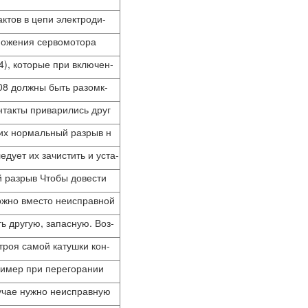
актов в цепи электроди-
можения сервомотора
4), которые при включен-
08 должны быть разомк-
онтакты приварились друг
 их нормальный разрыв н
едует их зачистить и уста-
й разрыв Чтобы довести
ожно вместо неисправной
ь другую, запасную. Воз-
троя самой катушки кон-
ример при перегорании
лучае нужно неисправную