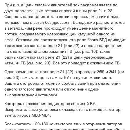
При к. з. в цепи тяговых двигателей ток распределяется по
двум параллельным ветвям силовой шины реле 21 и 22.
Скорость нарастания тока в ветви с дросселем значительно
меньше, чем в ветви без дросселя. Вследствие разности токов
в ветвях шииы реле происходит уменьшение магнитного
потока, создаваемого удерживающей катушкой одного из
реле. Отключение соответствующего реле блока БРД приводит
к замыканию контакта реле 21 (или 22) и подаче напряжения
на отключающий электромагнит ГВ (см. рис. 10); также
размыкается контакт реле 21 (22) в цепи удерживающей
катушки ГВ (см. рис. 20). Все это приводит к отключению ГВ.
Одновременно контакт реле 21 (22) в проводах Э55 и Э41 (см.
рис. 23) замыкает цепь лампы ВУ на пульте машиниста.
Защита отстроена от ложных срабатываний при отключении
одного тягового двигателя или отключении одной
выпрямительной установки.
Контроль охлаждения радиаторов вентилей ВУ.
Выпрямительные установки охлаждаются с помощью мотор-
вентиляторов МВЗ-МВ4.
Блок-контакты 129-130 контакторов этих мотор-вентиляторов
выключены в цепи электропневматических вентилей линейных