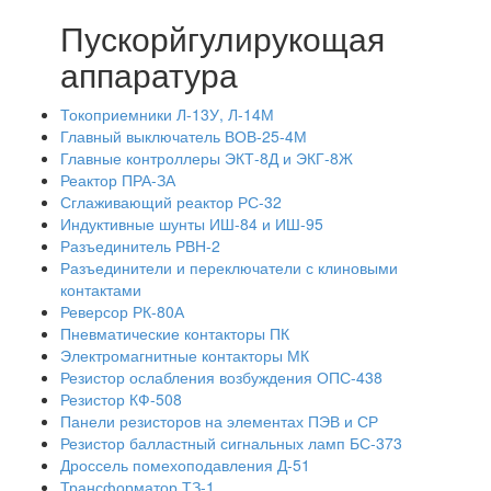
Пускорйгулирукощая
аппаратура
Токоприемники Л-13У, Л-14М
Главный выключатель ВОВ-25-4М
Главные контроллеры ЭКТ-8Д и ЭКГ-8Ж
Реактор ПРА-ЗА
Сглаживающий реактор РС-32
Индуктивные шунты ИШ-84 и ИШ-95
Разъединитель РВН-2
Разъединители и переключатели с клиновыми
контактами
Реверсор РК-80А
Пневматические контакторы ПК
Электромагнитные контакторы МК
Резистор ослабления возбуждения ОПС-438
Резистор КФ-508
Панели резисторов на элементах ПЭВ и СР
Резистор балластный сигнальных ламп БС-373
Дроссель помехоподавления Д-51
Трансформатор ТЗ-1