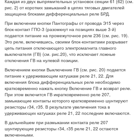
Каждая из двух выпрямительных установок секции 61 {62) (см.
рис. 2) от коротких замыканий в цепях тяговых двигателей
защищена блоками дифференциальных реле БРД.
При включении кнопки Пантографы от провода Э15 через
блок-контакт ГПО-3 (разомкнут на позициях выше 3-й)
подается питание на промежуточное реле 236 (см. рис. 19).
Это реле, включившись, своими блок-контактами разрывает
цепь питания отключающего электромагнита главного
выключателя (ГВ) (см. рис.20), что исключает ложные
отключения ГВ на нулевой позиции.
Включением кнопки Выключение ГВ (см. рис. 20) подается
питание к удерживающим катушкам реле 21, 22. Для
включения блока дифференциальных реле необходимо
кратковременно нажать кнопку Включение ГВ и возврат реле.
При этом включится ГВ икратковременно реле 207,
замыкающие контакты которого кратковременно шунтируют
резисторы г34, г35. В результате увеличения тока в
удерживающих катушках реле 21, 22 последние включаются.
В дальнейшем при размыкании контакта реле 207
шунтирующие резисторы г34, г35 реле 21, 22 остаются
включенными.