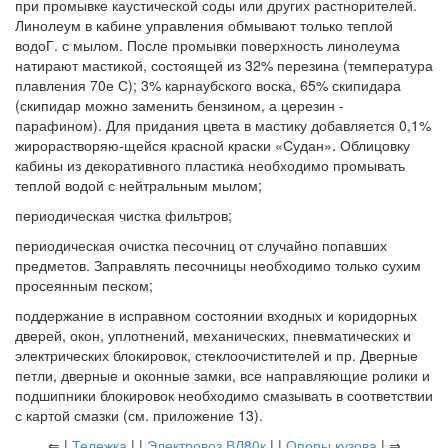
при промывке каустической соды или других растнорителей.
Линолеум в кабине управления обмывают только теплой
водоГ. с мылом. После промывки поверхность линолеума
натирают мастикой, состоящей из 32% перезина (температура
плавления 70е С); 3% карнаубского воска, 65% скипидара
(скипидар можно заменить бензином, а церезин -
парафином). Для придания цвета в мастику добавляется 0,1%
жирорастворяю-щейся красной краски «Судан». Облицовку
кабины из декоративного пластика необходимо промывать
теплой водой с нейтральным мылом;
периодическая чистка фильтров;
периодическая очистка песочниц от случайно попавших
предметов. Заправлять песочницы необходимо только сухим
просеянным песком;
поддержание в исправном состоянии входных и коридорных
дверей, окон, уплотнений, механических, пневматических и
электрических блокировок, стеклоочистителей и пр. Дверные
петли, дверные и оконные замки, все направляющие ролики и
подшипники блокировок необходимо смазывать в соответствии
с картой смазки (см. приложение 13).
⇐ |
Тележка
| |
Электровоз ВЛ80к
| |
Опоры кузова
| ⇒