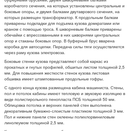
коробчатого сечения, на которых установлены центральные и
боковые опоры, и двумя балками двутаврового сечения, на
которых размещен трансформатор. К продольным балкам
приварены подкладки для подъема кузова домкратами или
краном с помощью троса. К шкворневым балкам приварены
обечайки с впрессованными в них шкворнями центральных
опор и стаканы боковых опор. В буферный брус вварена
коробка для автосцепки. Передача силы тяги осуществляется
через раму кузова электровоза.
Боковые стенки кузова представляют собой каркас из
прокатных и гнутых профилей, обшитых листом толщиной 2,5
мм. Для повышения жесткости стенок кузова листовая
обшивка имеет штампованные продольные гофры.
С одного конца кузова размещена кабина машиниста. Стены,
пол и потолок кабины имеют тепловую и звуковую изоляцию в
виде полистирольного пенопласта ПСБ толщиной 50 мм.
Облицовка потолка и верхних панелей стен выполнена
декоративным бумажно-слоистым пластиком толщиной 3 мм.
Пол и нижние панели стен оклеены полихлорвиниловым
линолеумом толщиной 2,5 мм.