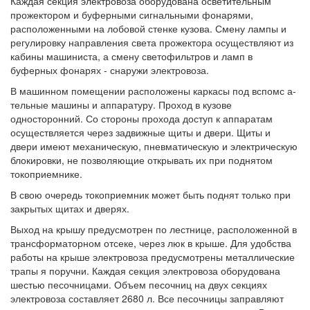
Каждая секция электровоза оборудована осветительным
прожектором и буферными сигнальными фонарями,
расположенными на лобовой стенке кузова. Смену лампы и
регулировку направления света прожектора осуществляют из
кабины машиниста, а смену светофильтров и ламп в
буферных фонарях - снаружи электровоза.
В машинном помещении расположены каркасы под вспомс а-
тельные машины и аппаратуру. Проход в кузове
односторонний. Со стороны прохода доступ к аппаратам
осуществляется через задвижные щиты и двери. Щиты и
двери имеют механическую, пневматическую и электрическую
блокировки, не позволяющие открывать их при поднятом
токоприемнике.
В свою очередь токоприемник может быть поднят только при
закрытых щитах и дверях.
Выход на крышу предусмотрен по лестнице, расположенной в
трансформаторном отсеке, через люк в крыше. Для удобства
работы на крыше электровоза предусмотрены металлические
трапы я поручни. Каждая секция электровоза оборудована
шестью песочницами. Объем песочниц на двух секциях
электровоза составляет 2680 л. Все песочницы заправляют