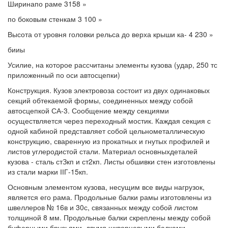
Ширинапо раме 3158 »
по боковым стенкам 3 100 »
Высота от уровня головки рельса до верха крыши ка- 4 230 »
бииы
Усилие, на которое рассчитаны элементы кузова (удар, 250 тс
приложенный по оси автосцепки)
Конструкция. Кузов электровоза состоит из двух одинаковых
секций обтекаемой формы, соединенных между собой
автосцепкой СА-3. Сообщение между секциями
осуществляется через переходный мостик. Каждая секция с
одной кабиной представляет собой цельнометаллическую
конструкцию, сваренную из прокатных и гнутых профилей и
листов углеродистой стали. Материал основныхдеталей
кузова - сталь стЗкп и ст2кп. Листы обшивки стен изготовлены
из стали марки ІІГ-15кп.
Основным элементом кузова, несущим все виды нагрузок,
является его рама. Продольные балки рамы изготовлены из
швеллеров № 16в и 30с, связанных между собой листом
толщиной 8 мм. Продольные балки скреплены между собой
буферными брусьями, двумя шкворневыми балками