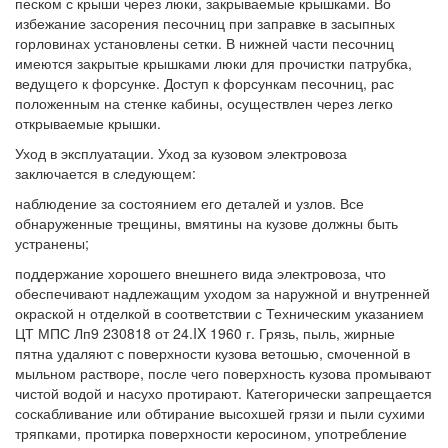
песком с крыши через люки, закрываемые крышками. Во
избежание засорения песочниц при заправке в засыпных
горловинах установлены сетки. В нижней части песочниц
имеются закрытые крышками люки для прочистки патрубка,
ведущего к форсунке. Доступ к форсункам песочниц, рас
положенным на стенке кабины, осуществлен через легко
открываемые крышки.
Уход в эксплуатации. Уход за кузовом электровоза
заключается в следующем:
наблюдение за состоянием его деталей и узлов. Все
обнаруженные трещины, вмятины на кузове должны быть
устранены;
поддержание хорошего внешнего вида электровоза, что
обеспечивают надлежащим уходом за наружной и внутренней
окраской н отделкой в соответствии с Техническим указанием
ЦТ МПС Лп9 230818 от 24.IX 1960 г. Грязь, пыль, жирные
пятна удаляют с поверхности кузова ветошью, смоченной в
мыльном растворе, после чего поверхность кузова промывают
чистой водой и насухо протирают. Категорически запрещается
соскабливание или обтирание высохшей грязи и пыли сухими
тряпками, протирка поверхности керосином, употребление