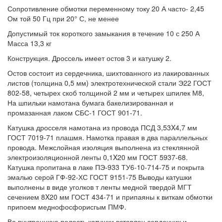
Сопротивление обмотки переменному току 20 А часто- 2,45
Ом той 50 Гц при 20° С, не менее
Допустимый ток короткого замыкания в течение 10 с 250 А
Масса 13,3 кг
Конструкция. Дроссель имеет остов 3 и катушку 2.
Остов состоит из сердечника, шихтованного из лакированных
листов (толщина 0,5 мм) электротехнической стали Э22 ГОСТ
802-58, четырех скоб толщиной 2 мм и четырех шпилек М8,
На шпильки намотана бумага бакелизированная и
промазанная лаком СБС-1 ГОСТ 901-71.
Катушка дросселя намотана из провода ПСД 3,53X4,7 мм
ГОСТ 7019-71 плашмя. Намотка правая в два параллельных
провода. Межслойная изоляция выполнена из стеклянной
электроизоляционной ленты 0,1X20 мм ГОСТ 5937-68.
Катушка пропитана в лаке ПЭ-933 ТУ6-10-714-75 и покрыта
эмалью серой ГФ-92-ХС ГОСТ 9151-75 Выводы катушки
выполнены в виде уголков т ленты медной твердой МГТ
сечением 8X20 мм ГОСТ 434-71 и припаяны к виткам обмотки
припоем меднофосфорисгым ПМФ.
Во внутреннюю полость катушки вставлен сердечник и