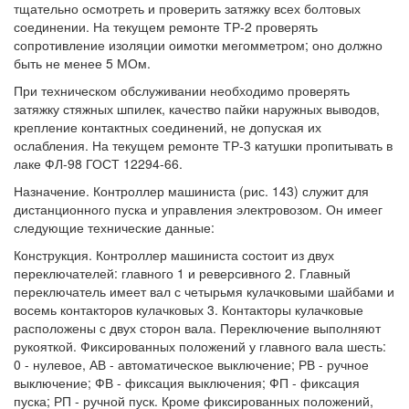
тщательно осмотреть и проверить затяжку всех болтовых
соединении. На текущем ремонте ТР-2 проверять
сопротивление изоляции оимотки мегомметром; оно должно
быть не менее 5 МОм.
При техническом обслуживании необходимо проверять
затяжку стяжных шпилек, качество пайки наружных выводов,
крепление контактных соединений, не допуская их
ослабления. На текущем ремонте ТР-3 катушки пропитывать в
лаке ФЛ-98 ГОСТ 12294-66.
Назначение. Контроллер машиниста (рис. 143) служит для
дистанционного пуска и управления электровозом. Он имеег
следующие технические данные:
Конструкция. Контроллер машиниста состоит из двух
переключателей: главного 1 и реверсивного 2. Главный
переключатель имеет вал с четырьмя кулачковыми шайбами и
восемь контакторов кулачковых 3. Контакторы кулачковые
расположены с двух сторон вала. Переключение выполняют
рукояткой. Фиксированных положений у главного вала шесть:
0 - нулевое, АВ - автоматическое выключение; РВ - ручное
выключение; ФВ - фиксация выключения; ФП - фиксация
пуска; РП - ручной пуск. Кроме фиксированных положений,