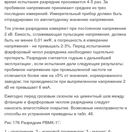
время испытания разрядник прооивается 4-5 раз. За
пробивное напряжение принимают среднее из трех
последних измерений. Измерительный прибор должен быть
отградуирован по амплитудному значению напряжения.
Ток утечки разрядника измеряют при постоянном напряжении
2 кВ. Емкость, сглаживающая пульсацию напряжения, должна
быть не менее 0,01 мкФ, а погрешность в измерении
напряжения - не превышать 2-3%. Перед испытанием
фарфоровый чехол разрядника необходимо тщательно
протереть. Разрядник считается годным к дальнейшей
эксплуатации , если испытания дали следующие результаты:
пробивное напряжение при промышленной частоте не
отличается более чем на ±5% от значения, нормированного
заводом; ток проводимости при выпрямленном напряжении 2
кВ не превышает 6 мкА.
Ежегодно перед грозовым сезоном на цементный шов между
фланцем и фарфоровым чехлом разрядника следует
наносить влагостойкое покрытие. Возможные неисправности и
способы их устранения приведены в табл. 46.
Рис 176 Разрядник РВМК-1\':
1 - уплотнение, 2 - искровой промежуток; 3 - магнит; 4-