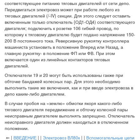
соответствующее питанию тяговых двигателей от сети депо.
Передвигаться электровоз может при работе любого из
тяговых двигателей (/-IV) секции. Для этого следует оставить
включенным только отключатель {ОД1-ОД4) соответствующего
двигателя; подключить к розетке 106 гибкий провод, по
которому к тяговому двигателю будет подано напряжение 150-
200 В постоянного тока. Реверсивную рукоятку контроллера
машиниста установить в положение Вперед или Назад, а
главную рукоятку- в положение ФП или ФВ. При этом
включается один из линейных контакторов тяговых
двигателей.
Отключатели 19 и 20 могут быть использованы гакже при
обточке бандажей колесных пар. Для этого необходимо
выполнить такие же включения, как и при вводе электровоза в
депо каким-либо двигателем.
В случае пробоя на «землю» обмотки якоря какого-либо
тягового двигателя передвижение и обточку колесной пары
неисправным двигателем выполнять запрещено. Отключатель
неисправного двигателя должен находиться в отключенном
положении.
⇐ |
ВВЕДЕНИЕ
| |
Электровоз ВЛ80к
| |
Вспомогательные цепи