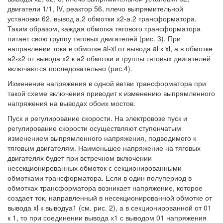
двигатели 1/1, IV, реактор 56, плечо выпрямительной
установки 62, вывод а.2 обмотки х2-а.2 трансформатора.
Таким образом, каждая обмогка тягового трансформатора
питает свою группу тяговых двигателей (рис. 3). При
направлении тока в обмотке al-xl от вывода al к xl, а в обмотке
а2-х2 от вывода х2 к а2 обмотки и группы тяговых двигателей
включаются последовательно (рис.4).
Изменение напряжения в одной ветви трансформатора при
такой схеме включения приводит к изменению выпрямленного
напряжения на выводах обоих мостов.
Пуск и регулирование скорости. На электровозе пуск и
регулирование скорости осуществляют ступенчатым
изменением выпрямленного напряжения, подводимого к
тяговым двигателям. Наименьшее напряжение на тяговых
двигателях будет при встречном включении
несекционированных обмоток с секционированными
обмотками трансформатора. Если в один полупериод в
обмотках трансформатора возникает напряжение, которое
создает ток, направленный в несекционированной обмотке от
вывода xl к выводуа1 (см. рис. 2), а в секционированной от 01
к 1, то при соединении вывода х1 с выводом 01 напряжения