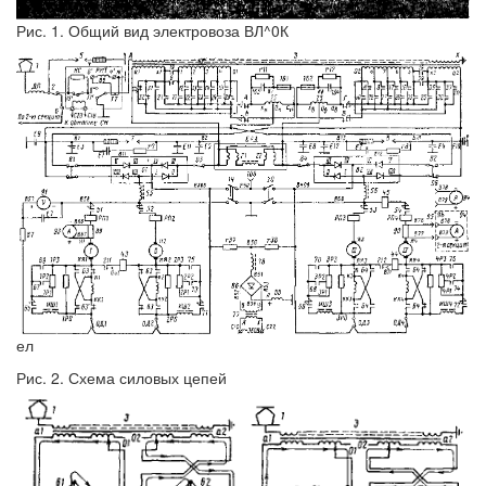
Рис. 1. Общий вид электровоза ВЛ^0К
ел
Рис. 2. Схема силовых цепей